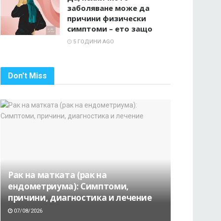
заболяване може да
причини физически
симптоми – ето защо
5 ГОДИНИ AGO
Don't Miss
Рак на матката (рак на
ендометриума): Симптоми,
причини, диагностика и лечение
07/08/2026