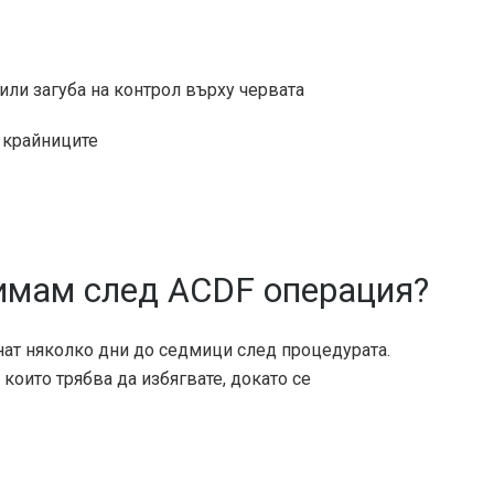
или загуба на контрол върху червата
 крайниците
имам след ACDF операция?
нат няколко дни до седмици след процедурата.
които трябва да избягвате, докато се