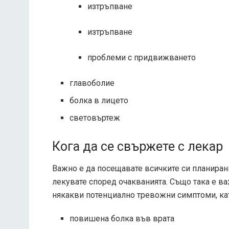
изтръпване
изтръпване
проблеми с придвижването
главоболие
болка в лицето
световъртеж
Кога да се свържете с лекар
Важно е да посещавате всичките си планирани
лекувате според очакванията. Също така е ва
някакви потенциално тревожни симптоми, ка
повишена болка във врата