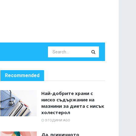
Recommended
Най-добрите храни с
ниско съдържание на
мазнини за диета с нисък
холестерол
3 ГОДИНИ AGO
Да, психичното