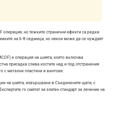
 операция, но тежките странични ефекти са редки.
амките на 6-8 седмици, но някои може да се нуждаят
CDF) е операция на шията, която включва
стна присадка слива костите над и под отстранения
то с метални пластини и винтове.
ции на шията, извършвани в Съединените щати, с
 Експертите го смятат за
златен стандарт
за лечение на