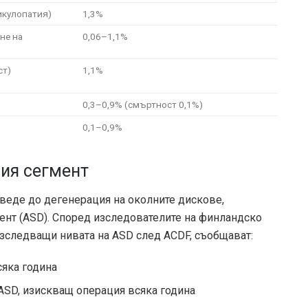
икулопатия)
1,3%
не на
0,06–1,1%
ст)
1,1%
0,3–0,9% (смъртност 0,1%)
0,1–0,9%
ния сегмент
веде до дегенерация на околните дискове,
мент (ASD). Според изследователите на финландско
изследващи нивата на ASD след ACDF, съобщават:
сяка година
 ASD, изискващ операция всяка година