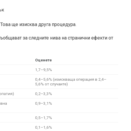
ък
 Това ще изисква друга процедура.
съобщават за следните нива на странични ефекти от
Оценете
1,7–9,5%
0,4–5,6% (изискваща операция в 2,4–
5,6% от случаите)
опатия)
0,2–3,3%
рвна
0,9–3,1%
0,5–1,7%
0,1–1,6%