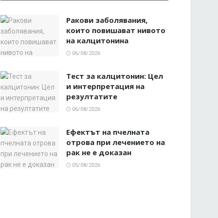
Ракови заболявания,
които повишават нивото
на калцитонина
06/08/2026
Тест за калцитонин: Цел
и интерпретация на
резултатите
06/08/2026
Ефектът на пчелната
отрова при лечението на
рак не е доказан
05/08/2026