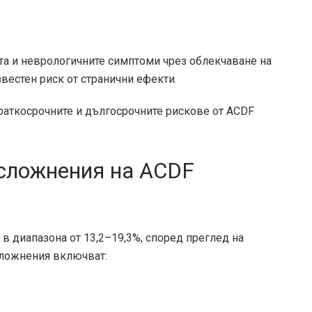
та и неврологичните симптоми чрез облекчаване на
звестен риск от странични ефекти.
раткосрочните и дългосрочните рискове от ACDF
сложнения на ACDF
 в диапазона от
13,2–19,3%
, според преглед на
усложнения включват: