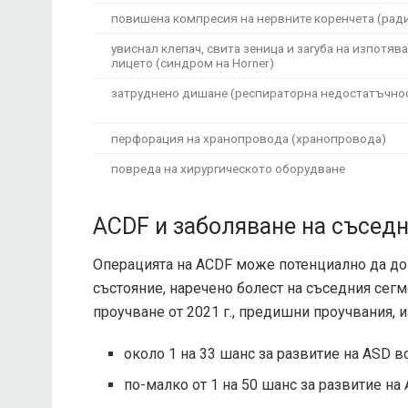
повишена компресия на нервните коренчета (рад
увиснал клепач, свита зеница и загуба на изпотява
лицето (синдром на Horner)
затруднено дишане (респираторна недостатъчно
перфорация на хранопровода (хранопровода)
повреда на хирургическото оборудване
ACDF и заболяване на съсед
Операцията на ACDF може потенциално да до
състояние, наречено болест на съседния сег
проучване от 2021 г., предишни проучвания, 
около 1 на 33 шанс за развитие на ASD в
по-малко от 1 на 50 шанс за развитие на