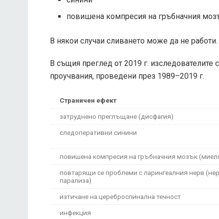
повишена компресия на гръбначния моз
В някои случаи сливането може да не работи.
В същия преглед от 2019 г. изследователите 
проучвания, проведени през 1989–2019 г.
Страничен ефект
затруднено преглъщане (дисфагия)
следоперативни синини
повишена компресия на гръбначния мозък (миел
повтарящи се проблеми с ларингеалния нерв (не
парализа)
изтичане на цереброспинална течност
инфекция