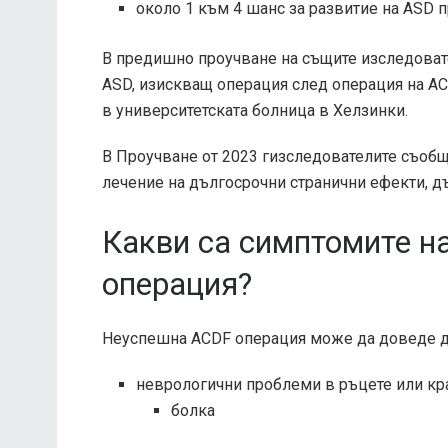
около 1 към 4 шанс за развитие на ASD 
В предишно проучване на същите изследовате
ASD, изискващ операция след операция на ACD
в университетската болница в Хелзинки.
В
Проучване от 2023 г
изследователите съобща
лечение на дългосрочни странични ефекти, д
Какви са симптомите н
операция?
Неуспешна ACDF операция
може да доведе д
неврологични проблеми в ръцете или кра
болка