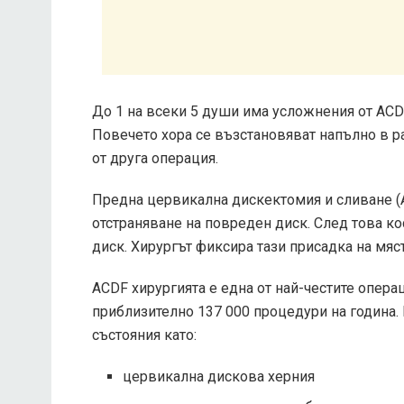
До 1 на всеки 5 души има усложнения от ACDF
Повечето хора се възстановяват напълно в р
от друга операция.
Предна цервикална дискектомия и сливане (A
отстраняване на повреден диск. След това ко
диск. Хирургът фиксира тази присадка на мяс
ACDF хирургията е една от най-честите опера
приблизително
137 000 процедури
на година.
състояния като:
цервикална дискова херния