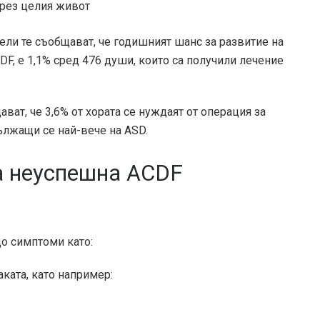
през целия живот
ли те съобщават, че годишният шанс за развитие на
F, е 1,1% сред 476 души, които са получили лечение
ват, че 3,6% от хората се нуждаят от операция за
ължащи се най-вече на ASD.
а неуспешна ACDF
о симптоми като:
ката, като например: