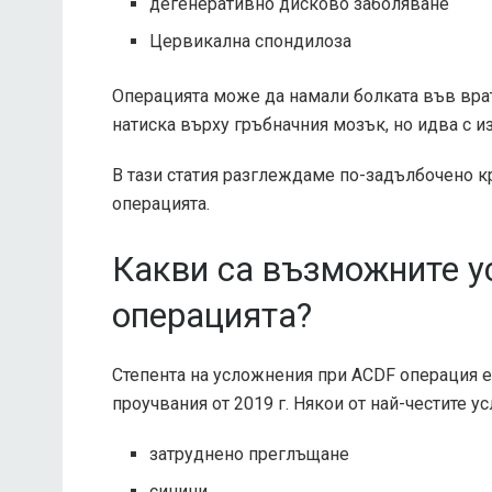
дегенеративно дисково заболяване
Цервикална спондилоза
Операцията може да намали болката във вра
натиска върху гръбначния мозък, но идва с и
В тази статия разглеждаме по-задълбочено к
операцията.
Какви са възможните у
операцията?
Степента на усложнения при ACDF операция е
проучвания от 2019 г. Някои от най-честите 
затруднено преглъщане
синини