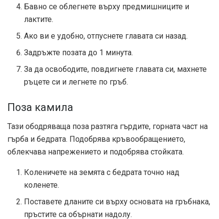
Бавно се облегнете върху предмишниците и
лактите.
Ако ви е удобно, отпуснете главата си назад.
Задръжте позата до 1 минута.
За да освободите, повдигнете главата си, махнете
ръцете си и легнете по гръб.
Поза камила
Тази ободряваща поза разтяга гърдите, горната част на
гърба и бедрата. Подобрява кръвообращението,
облекчава напрежението и подобрява стойката.
Коленичете на земята с бедрата точно над
коленете.
Поставете дланите си върху основата на гръбнака,
пръстите са обърнати надолу.