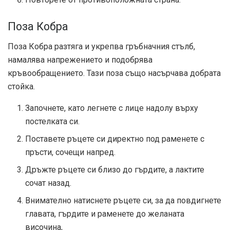
Поза Кобра
Поза Кобра разтяга и укрепва гръбначния стълб,
намалява напрежението и подобрява
кръвообращението. Тази поза също насърчава добрата
стойка.
Започнете, като легнете с лице надолу върху
постелката си.
Поставете ръцете си директно под раменете с
пръсти, сочещи напред.
Дръжте ръцете си близо до гърдите, а лактите
сочат назад.
Внимателно натиснете ръцете си, за да повдигнете
главата, гърдите и раменете до желаната
височина,