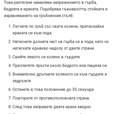
Това разтягане намалява напрежението в гърба,
бедрата и краката. Подобрява гъвкавостта, стойката и
изравняването на гръбначния стълб.
Легнете по гръб със свити колене, притискайки
краката си към пода.
Натиснете долната част на гърба си в пода, като се
натискате еднакво надолу от двете страни.
Свийте лявото си коляно в гърдите.
Преплетете пръсти около бедрото или пищяла си.
Внимателно дръпнете коляното си към гърдите и
задръжте.
Останете в това положение до 30 секунди.
Повторете от противоположната страна.
След това направете двата крака заедно.