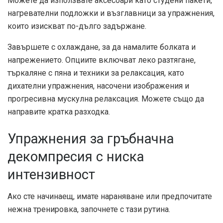
Можете да използвате аксесоари като студени пакети,
нагревателни подложки и възглавници за упражнения,
които изискват по-дълго задържане.
Завършете с охлаждане, за да намалите болката и
напрежението. Опциите включват леко разтягане,
търкаляне с пяна и техники за релаксация, като
дихателни упражнения, насочени изображения и
прогресивна мускулна релаксация. Можете също да
направите кратка разходка.
Упражнения за гръбначна
декомпресия с ниска
интензивност
Ако сте начинаещ, имате нараняване или предпочитате
нежна тренировка, започнете с тази рутина.