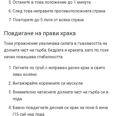
Останете в това положение до 1 минута.
След това направете противоположната страна.
Повторете до 5 пъти от всяка страна.
Повдигане на прави крака
Това упражнение увеличава силата и гъвкавостта на
долната част на гърба, бедрата и краката, като по този
начин повишава стабилността.
Легнете по гръб с изправен десен крак и свито
ляво коляно.
Ангажирайте коремните си мускули.
Внимателно натиснете долната част на гърба си в
пода.
Бавно повдигнете десния си крак на поне 6 инча
(15 см) над пода.