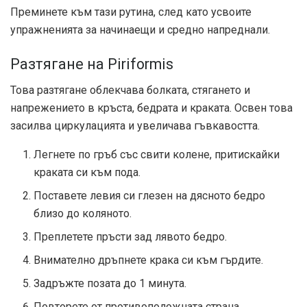
Преминете към тази рутина, след като усвоите
упражненията за начинаещи и средно напреднали.
Разтягане на Piriformis
Това разтягане облекчава болката, стягането и
напрежението в кръста, бедрата и краката. Освен това
засилва циркулацията и увеличава гъвкавостта.
Легнете по гръб със свити колене, притискайки
краката си към пода.
Поставете левия си глезен на дясното бедро
близо до коляното.
Преплетете пръсти зад лявото бедро.
Внимателно дръпнете крака си към гърдите.
Задръжте позата до 1 минута.
Повторете от противоположната страна.