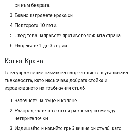
си към бедрата.
Бавно изправете крака си.
Повторете 10 пъти.
След това направете противоположната страна.
Направете 1 до 3 серии.
Котка-Крава
Това упражнение намалява напрежението и увеличава
гъвкавостта, като насърчава добрата стойка и
изравняването на гръбначния стълб.
Започнете на ръце и колене.
Разпределете теглото си равномерно между
четирите точки.
Издишайте и извийте гръбначния си стълб, като