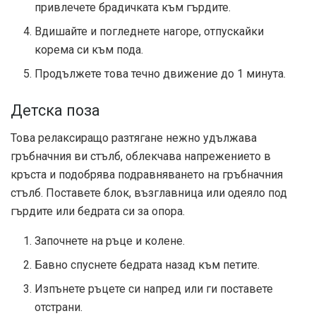
привлечете брадичката към гърдите.
Вдишайте и погледнете нагоре, отпускайки
корема си към пода.
Продължете това течно движение до 1 минута.
Детска поза
Това релаксиращо разтягане нежно удължава
гръбначния ви стълб, облекчава напрежението в
кръста и подобрява подравняването на гръбначния
стълб. Поставете блок, възглавница или одеяло под
гърдите или бедрата си за опора.
Започнете на ръце и колене.
Бавно спуснете бедрата назад към петите.
Изпънете ръцете си напред или ги поставете
отстрани.