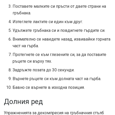
Поставете малките си пръсти от двете страни на
гръбнака.
Изтеглете лактите си един към друг.
Удължете гръбнака си и повдигнете гърдите си.
Внимателно се наведете назад, извивайки горната
част на гърба.
Протегнете се към глезените си, за да поставите
ръцете си върху тях.
Задръжте позата до 30 секунди.
Върнете ръцете си към долната част на гърба.
Бавно се върнете в изходна позиция.
Долния ред
Упражненията за декомпресия на гръбначния стълб