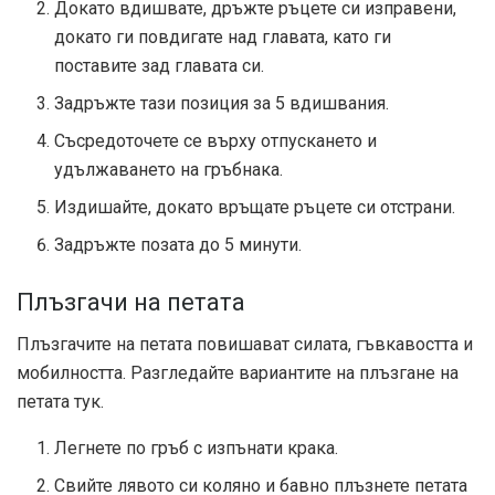
Докато вдишвате, дръжте ръцете си изправени,
докато ги повдигате над главата, като ги
поставите зад главата си.
Задръжте тази позиция за 5 вдишвания.
Съсредоточете се върху отпускането и
удължаването на гръбнака.
Издишайте, докато връщате ръцете си отстрани.
Задръжте позата до 5 минути.
Плъзгачи на петата
Плъзгачите на петата повишават силата, гъвкавостта и
мобилността. Разгледайте вариантите на плъзгане на
петата тук.
Легнете по гръб с изпънати крака.
Свийте лявото си коляно и бавно плъзнете петата