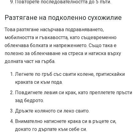
Повторете последователността до 5 пъти.
Разтягане на подколенно сухожилие
Това разтягане насърчава подравняването,
мобилността и гъвкавостта, като същевременно
облекчава болката и напрежението. Също така е
полезно за облекчаване на стреса и натиска върху
долната част на гърба.
Легнете по гръб със свити колене, притискайки
краката си към пода.
Повдигнете левия си крак, като преплетете пръсти
зад бедрото.
Дръжте коляното си леко свито.
Внимателно натиснете крака си в ръцете си,
докато го дърпате към себе си.