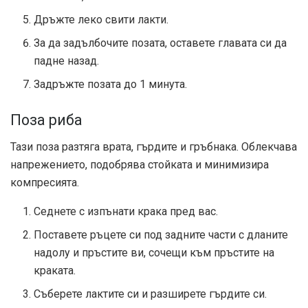
Дръжте леко свити лакти.
За да задълбочите позата, оставете главата си да
падне назад.
Задръжте позата до 1 минута.
Поза риба
Тази поза разтяга врата, гърдите и гръбнака. Облекчава
напрежението, подобрява стойката и минимизира
компресията.
Седнете с изпънати крака пред вас.
Поставете ръцете си под задните части с дланите
надолу и пръстите ви, сочещи към пръстите на
краката.
Съберете лактите си и разширете гърдите си.