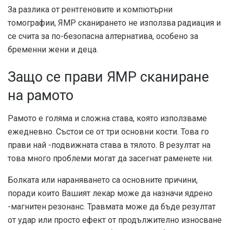
За разлика от рентгеновите и компютърни
томографии, ЯМР сканирането не използва радиация и
се счита за по-безопасна алтернатива, особено за
бременни жени и деца.
Защо се прави ЯМР сканиране
на рамото
Рамото е голяма и сложна става, която използваме
ежедневно. Състои се от три основни кости. Това го
прави най -подвижната става в тялото. В резултат на
това много проблеми могат да засегнат раменете ни.
Болката или нараняването са основните причини,
поради които Вашият лекар може да назначи ядрено
-магнитен резонанс. Травмата може да бъде резултат
от удар или просто ефект от продължително износване