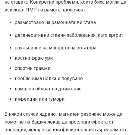
на ставата. Конкретни проблеми, които биха могли да
изискват ЯМР на рамото, включват:
разместване на раменната ви става
дегенеративни ставни заболявания, като артрит
разкъсване на маншета на ротатора
костни фрактури
спортни травми
необяснима болка и подуване
намален обхват на движение
инфекции или тумори
В някои случаи ядрено -магнитен резонанс може да
помогне на Вашия лекар да проследи ефекта от
операции, лекарства или физиотерапия върху рамото