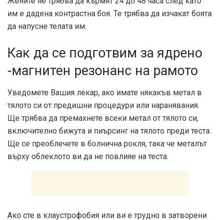
Жените не трябва да кърмят 24 до 48 часа след като
им е дадена контрастна боя. Те трябва да изчакат боята
да напусне телата им.
Как да се подготвим за ядрено
-магнитен резонанс на рамото
Уведомете Вашия лекар, ако имате някакъв метал в
тялото си от предишни процедури или наранявания.
Ще трябва да премахнете всеки метал от тялото си,
включително бижута и пиърсинг на тялото преди теста.
Ще се преоблечете в болнична рокля, така че металът
върху облеклото ви да не повлияе на теста.
Ако сте в клаустрофобия или ви е трудно в затворени