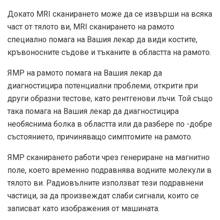
Докато MRI сканирането може да се извърши на всяка
част от тялото ви, MRI сканирането на рамото
специално помага на Вашия лекар да види костите,
кръвоносните съдове и тъканите в областта на рамото.
ЯМР на рамото помага на Вашия лекар да
диагностицира потенциални проблеми, открити при
други образни тестове, като рентгенови лъчи. Той също
така помага на Вашия лекар да диагностицира
необяснима болка в областта или да разбере по -добре
състоянието, причиняващо симптомите на рамото.
ЯМР сканирането работи чрез генериране на магнитно
поле, което временно подравнява водните молекули в
тялото ви. Радиовълните използват тези подравнени
частици, за да произвеждат слаби сигнали, които се
записват като изображения от машината.