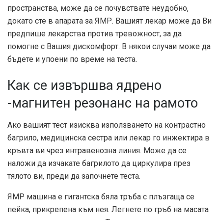
пространства, може да се почувствате неудобно,
докато сте в апарата за ЯМР. Вашият лекар може да Ви
предпише лекарства против тревожност, за да
помогне с Вашия дискомфорт. В някои случаи може да
бъдете и упоени по време на теста.
Как се извършва ядрено
-магнитен резонанс на рамото
Ако вашият тест изисква използването на контрастно
багрило, медицинска сестра или лекар го инжектира в
кръвта ви чрез интравенозна линия. Може да се
наложи да изчакате багрилото да циркулира през
тялото ви, преди да започнете теста.
ЯМР машина е гигантска бяла тръба с плъзгаща се
пейка, прикрепена към нея. Легнете по гръб на масата