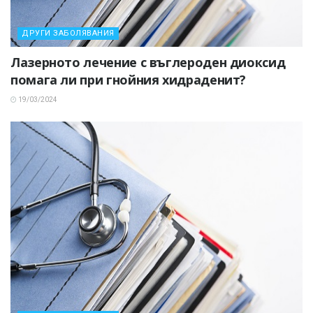
ДРУГИ ЗАБОЛЯВАНИЯ
Лазерното лечение с въглероден диоксид
помага ли при гнойния хидраденит?
19/03/2024