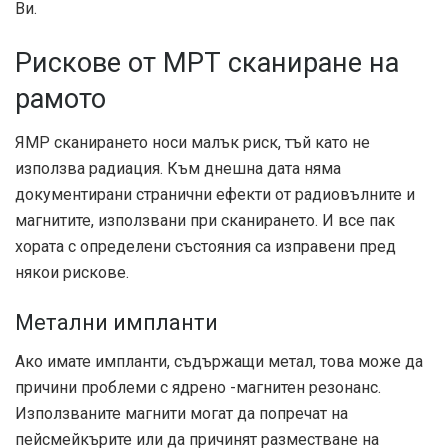
Ви.
Рискове от МРТ сканиране на
рамото
ЯМР сканирането носи малък риск, тъй като не
използва радиация. Към днешна дата няма
документирани странични ефекти от радиовълните и
магнитите, използвани при сканирането. И все пак
хората с определени състояния са изправени пред
някои рискове.
Метални импланти
Ако имате импланти, съдържащи метал, това може да
причини проблеми с ядрено -магнитен резонанс.
Използваните магнити могат да попречат на
пейсмейкърите или да причинят разместване на