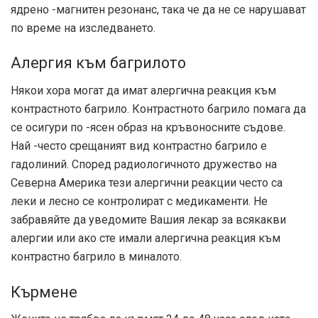
ядрено -магнитен резонанс, така че да не се нарушават
по време на изследването.
Алергия към багрилото
Някои хора могат да имат алергична реакция към
контрастното багрило. Контрастното багрило помага да
се осигури по -ясен образ на кръвоносните съдове.
Най -често срещаният вид контрастно багрило е
гадолиний. Според радиологичното дружество на
Северна Америка тези алергични реакции често са
леки и лесно се контролират с медикаменти. Не
забравяйте да уведомите Вашия лекар за всякакви
алергии или ако сте имали алергична реакция към
контрастно багрило в миналото.
Кърмене