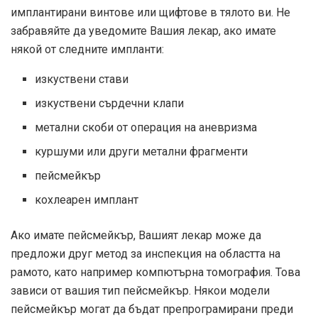
имплантирани винтове или щифтове в тялото ви. Не
забравяйте да уведомите Вашия лекар, ако имате
някой от следните импланти:
изкуствени стави
изкуствени сърдечни клапи
метални скоби от операция на аневризма
куршуми или други метални фрагменти
пейсмейкър
кохлеарен имплант
Ако имате пейсмейкър, Вашият лекар може да
предложи друг метод за инспекция на областта на
рамото, като например компютърна томография. Това
зависи от вашия тип пейсмейкър. Някои модели
пейсмейкър могат да бъдат препрограмирани преди