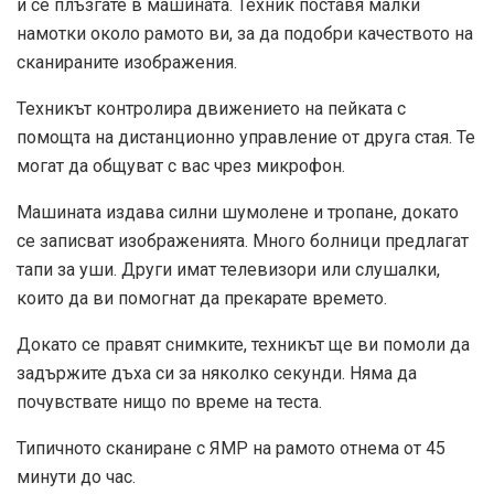
и се плъзгате в машината. Техник поставя малки
намотки около рамото ви, за да подобри качеството на
сканираните изображения.
Техникът контролира движението на пейката с
помощта на дистанционно управление от друга стая. Те
могат да общуват с вас чрез микрофон.
Машината издава силни шумолене и тропане, докато
се записват изображенията. Много болници предлагат
тапи за уши. Други имат телевизори или слушалки,
които да ви помогнат да прекарате времето.
Докато се правят снимките, техникът ще ви помоли да
задържите дъха си за няколко секунди. Няма да
почувствате нищо по време на теста.
Типичното сканиране с ЯМР на рамото отнема от 45
минути до час.