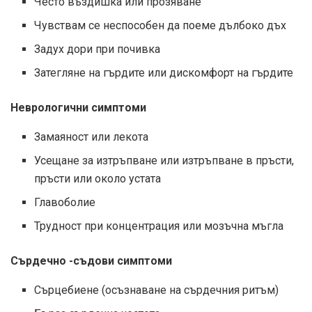
Често въздишка или прозяване
Чувствам се неспособен да поеме дълбоко дъх
Задух дори при почивка
Затегляне на гърдите или дискомфорт на гърдите
Неврологични симптоми
Замаяност или лекота
Усещане за изтръпване или изтръпване в пръсти,
пръсти или около устата
Главоболие
Трудност при концентрация или мозъчна мъгла
Сърдечно -съдови симптоми
Сърцебиене (осъзнаване на сърдечния ритъм)