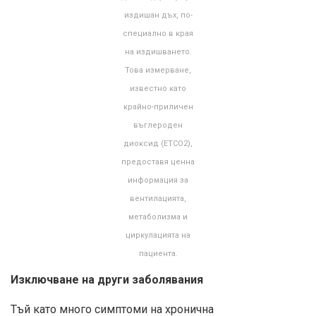
издишан дъх, по-
специално в края
на издишването.
Това измерване,
известно като
крайно-приличен
въглероден
диоксид (ETCO2),
предоставя ценна
информация за
вентилацията,
метаболизма и
циркулацията на
пациента.
Изключване на други заболявания
Тъй като много симптоми на хронична