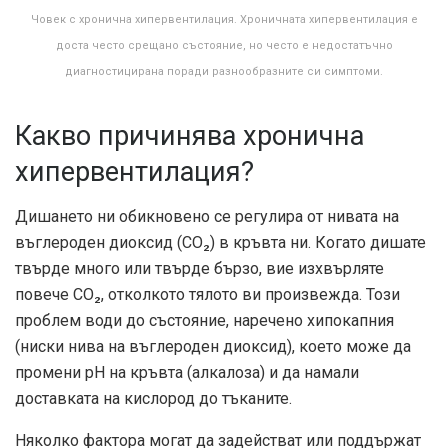
Човек с хронична хипервентилация. Хроничната хипервентилация е
доста често срещано състояние, но често е недостатъчно
диагностицирана поради разнообразните си симптоми.
Какво причинява хронична
хипервентилация?
Дишането ни обикновено се регулира от нивата на
въглероден диоксид (CO₂) в кръвта ни. Когато дишате
твърде много или твърде бързо, вие изхвърляте
повече CO₂, отколкото тялото ви произвежда. Този
проблем води до състояние, наречено хипокапния
(ниски нива на въглероден диоксид), което може да
промени рН на кръвта (алкалоза) и да намали
доставката на кислород до тъканите.
Няколко фактора могат да задействат или поддържат