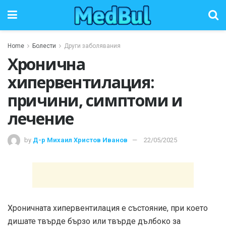
Home
Болести
Други заболявания
Хронична
хипервентилация:
причини, симптоми и
лечение
by
Д-р Михаил Христов Иванов
22/05/2025
Хроничната хипервентилация е състояние, при което
дишате твърде бързо или твърде дълбоко за