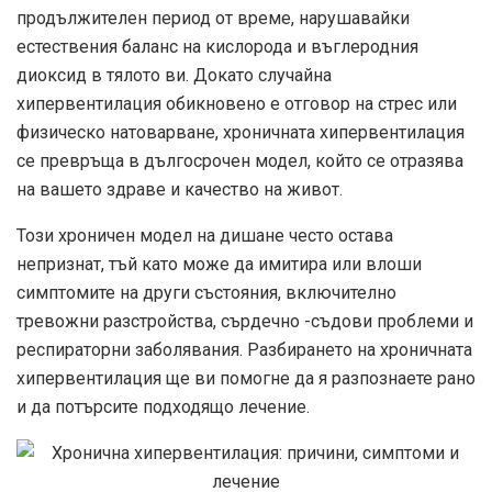
продължителен период от време, нарушавайки
естествения баланс на кислорода и въглеродния
диоксид в тялото ви. Докато случайна
хипервентилация обикновено е отговор на стрес или
физическо натоварване, хроничната хипервентилация
се превръща в дългосрочен модел, който се отразява
на вашето здраве и качество на живот.
Този хроничен модел на дишане често остава
непризнат, тъй като може да имитира или влоши
симптомите на други състояния, включително
тревожни разстройства, сърдечно -съдови проблеми и
респираторни заболявания. Разбирането на хроничната
хипервентилация ще ви помогне да я разпознаете рано
и да потърсите подходящо лечение.