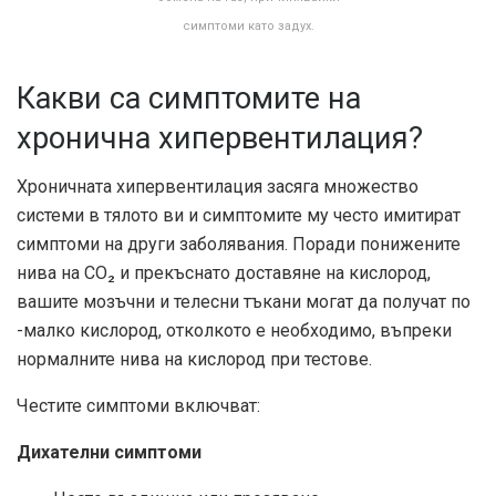
симптоми като задух.
Какви са симптомите на
хронична хипервентилация?
Хроничната хипервентилация засяга множество
системи в тялото ви и симптомите му често имитират
симптоми на други заболявания. Поради понижените
нива на CO₂ и прекъснато доставяне на кислород,
вашите мозъчни и телесни тъкани могат да получат по
-малко кислород, отколкото е необходимо, въпреки
нормалните нива на кислород при тестове.
Честите симптоми включват:
Дихателни симптоми