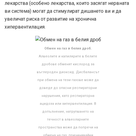
лекарства (особено лекарства, които засягат нервната
ви система) могат да стимулират дишането ви и да
увеличат риска от развитие на хронична
хипервентилация.
Обмен на газ в белия дроб.
Алвеолите и капилярите в белите
дробове обменят кислород за
въглероден диоксид. Дисбалансът
при обмена на тези газове може да
доведе до опасни респираторни
нарушения, като респираторна
ацидоза или хипервентилация. В
допълнение, натрупването на
течност в алвеоларните
пространства може да попречи на
обмена на газ, причинявайки