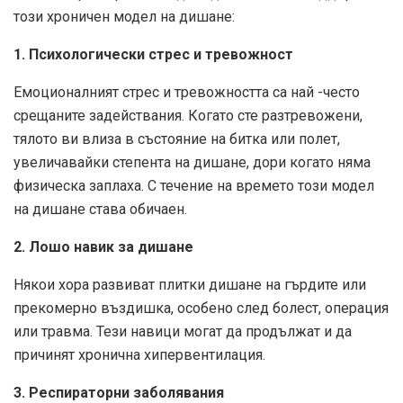
този хроничен модел на дишане:
1. Психологически стрес и тревожност
Емоционалният стрес и тревожността са най -често
срещаните задействания. Когато сте разтревожени,
тялото ви влиза в състояние на битка или полет,
увеличавайки степента на дишане, дори когато няма
физическа заплаха. С течение на времето този модел
на дишане става обичаен.
2. Лошо навик за дишане
Някои хора развиват плитки дишане на гърдите или
прекомерно въздишка, особено след болест, операция
или травма. Тези навици могат да продължат и да
причинят хронична хипервентилация.
3. Респираторни заболявания