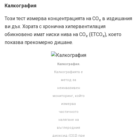
Калкография
Този тест измерва концентрацията на CO₂ в издишания
ви дъх. Хората с хронична хипервентилация
обикновено имат ниски нива на CO₂ (ETCO₂), което
показва прекомерно дишане.
Калкография.
Калкографията е
метод за
неинвазивен
мониторинг, който
измерва
частичното
налягане на
въглеродния
диоксид (CO2) при