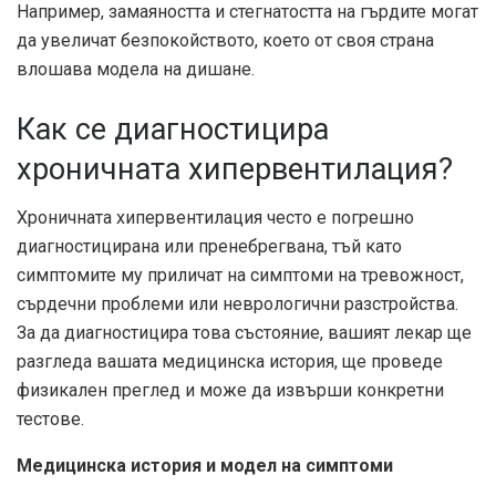
Например, замаяността и стегнатостта на гърдите могат
да увеличат безпокойството, което от своя страна
влошава модела на дишане.
Как се диагностицира
хроничната хипервентилация?
Хроничната хипервентилация често е погрешно
диагностицирана или пренебрегвана, тъй като
симптомите му приличат на симптоми на тревожност,
сърдечни проблеми или неврологични разстройства.
За да диагностицира това състояние, вашият лекар ще
разгледа вашата медицинска история, ще проведе
физикален преглед и може да извърши конкретни
тестове.
Медицинска история и модел на симптоми