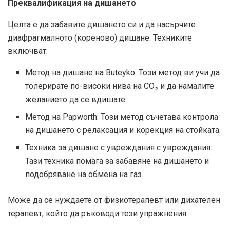
Преквалификация на дишането
Целта е да забавите дишането си и да насърчите
диафрагмалното (кореново) дишане. Техниките
включват:
Метод на дишане на Buteyko: Този метод ви учи да
толерирате по-високи нива на CO₂ и да намалите
желанието да се вдишате.
Метод на Papworth: Този метод съчетава контрола
на дишането с релаксация и корекция на стойката.
Техника за дишане с увреждания с увреждания:
Тази техника помага за забавяне на дишането и
подобряване на обмена на газ.
Може да се нуждаете от физиотерапевт или дихателен
терапевт, който да ръководи тези упражнения.