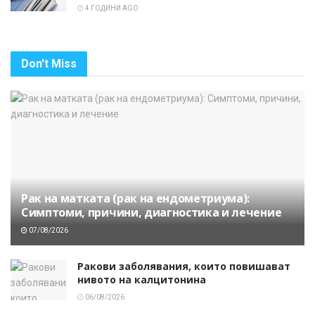
4 ГОДИНИ AGO
Don't Miss
Рак на матката (рак на ендометриума):
Симптоми, причини, диагностика и лечение
07/08/2026
Ракови заболявания, които повишават
нивото на калцитонина
06/08/2026