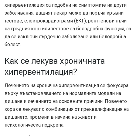
хипервентилация са подобни на симптомите на други
заболявания, вашият лекар може да поръча кръвни
тестове, електрокардиограми (ЕКГ), рентгенови лъчи
на гръдния кош или тестове за белодробна функция, за
да се изключи сърдечно заболяване или белодробна
болест.
Как се лекува хроничната
хипервентилация?
Лечението на хронична хипервентилация се фокусира
върху възстановяването на нормалните модели на
дишане и лечението на основните причини. Повечето
хора се лекуват с комбинация от преквалификация на
дишането, промени в начина на живот и
психологическа подкрепа.