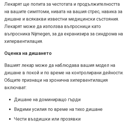
Лекарят ще попита за честотата и продължителността
на вашите симптоми, нивата на вашия стрес, навика за
дишане и всякакви известни медицински състояния.
Лекарят може да използва въпросници като
въпросника Nijmegen, за да екранизира за синдрома на
хипервентилация.
Оценка на дишането
Вашият лекар може да наблюдава вашия модел на
дишане в покой и по време на контролирани дейности.
Общите признаци на хронична хипервентилация
включват:
Дишане на доминиращо гърди
Видими усилия по време на тихо дишане
Чести въздишки или прозявки