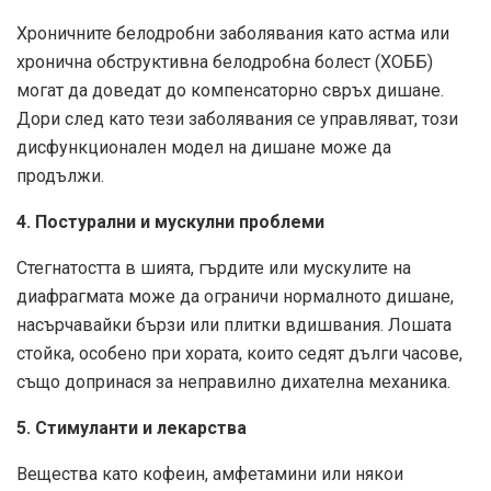
Хроничните белодробни заболявания като астма или
хронична обструктивна белодробна болест (ХОББ)
могат да доведат до компенсаторно свръх дишане.
Дори след като тези заболявания се управляват, този
дисфункционален модел на дишане може да
продължи.
4. Постурални и мускулни проблеми
Стегнатостта в шията, гърдите или мускулите на
диафрагмата може да ограничи нормалното дишане,
насърчавайки бързи или плитки вдишвания. Лошата
стойка, особено при хората, които седят дълги часове,
също допринася за неправилно дихателна механика.
5. Стимуланти и лекарства
Вещества като кофеин, амфетамини или някои