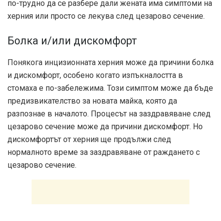
по-трудно да се разбере дали жената има симптоми на
херния или просто се лекува след цезарово сечение.
Болка и/или дискомфорт
Понякога инцизионната херния може да причини болка
и дискомфорт, особено когато изпъкналостта в
стомаха е по-забележима. Този симптом може да бъде
предизвикателство за новата майка, която да
разпознае в началото. Процесът на заздравяване след
цезарово сечение може да причини дискомфорт. Но
дискомфортът от херния ще продължи след
нормалното време за заздравяване от раждането с
цезарово сечение.