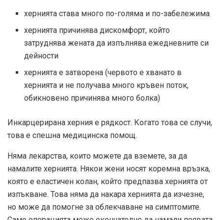
хернията става много по-голяма и по-забележима
хернията причинява дискомфорт, който
затруднява жената да изпълнява ежедневните си
дейности
хернията е затворена (червото е хванато в
хернията и не получава много кръвен поток,
обикновено причинява много болка)
Инкарцерирана херния е рядкост. Когато това се случи,
това е спешна медицинска помощ.
Няма лекарства, които можете да вземете, за да
намалите хернията. Някои жени носят коремна връзка,
която е еластичен колан, който предпазва хернията от
изпъкване. Това няма да накара хернията да изчезне,
но може да помогне за облекчаване на симптомите.
Само операцията може окончателно да намали появата