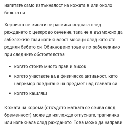
изпитате само изпъкналост на кожата в или около
белега си.
Хернията не винаги се развива веднага след
раждането с цезарово сечение, така че е възможно да
забележите тази изпъкналост месеци след като сте
родили бебето си. Обикновено това е по-забележимо
при следните обстоятелства:
когато стоите много прав и висок
когато участвате във физическа активност, като
например повдигане на предмет над главата си
когато кашляш
Кожата на корема (откъдето матката се свива след
бременност) може да изглежда отпусната, трапчинка
или изпъкнала след раждането. Това може да направи