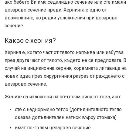
ако бебето Ви има седалищно сечение или сте имали
цезарово сечение преди. Хернията е едно от
възможните, но редки усложнения при цезарово
сечение.
Какво е херния?
Херния е, когато част от тялото изпъква или избутва
през друга част от тялото, където не се предполага. В
случай на инцизионна херния, коремната лигавица на
човек идва през хирургичния разрез от раждането с
цезарово сечение.
Жените са изложени на по-голям риск от това, ако:
сте с наднормено тегло (допълнителното тегло
оказва допълнителен натиск върху стомаха)
имат по-голям цезарово сечение