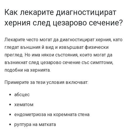
Как лекарите диагностицират
херния след цезарово сечение?
Лекарите често могат да диагностицират херния, като
гледат външния й вид и извършват физически
преглед. Но има някои състояния, които могат да
възникнат след цезарово сечение със симптоми,
подобни на хернията.
Примерите за тези условия включват:
абсцес
хематом
ендометриоза на коремната стена
руптура на матката