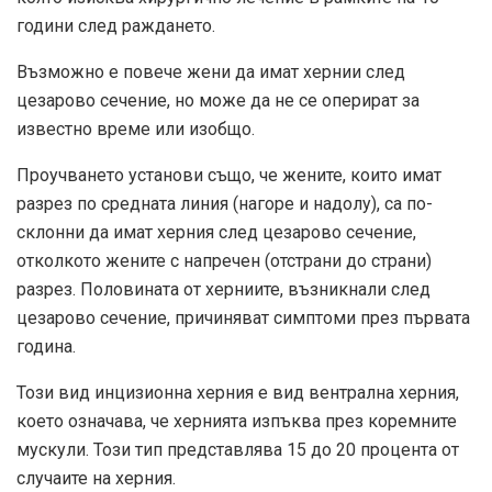
години след раждането.
Възможно е повече жени да имат хернии след
цезарово сечение, но може да не се оперират за
известно време или изобщо.
Проучването установи също, че жените, които имат
разрез по средната линия (нагоре и надолу), са по-
склонни да имат херния след цезарово сечение,
отколкото жените с напречен (отстрани до страни)
разрез. Половината от херниите, възникнали след
цезарово сечение, причиняват симптоми през първата
година.
Този вид инцизионна херния е вид вентрална херния,
което означава, че хернията изпъква през коремните
мускули. Този тип представлява 15 до 20 процента от
случаите на херния.