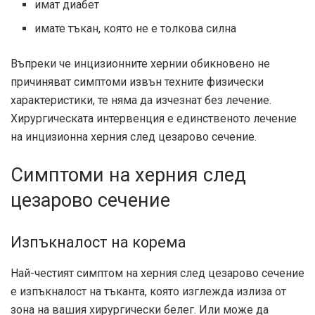
имат диабет
имате тъкан, която не е толкова силна
Въпреки че инцизионните хернии обикновено не
причиняват симптоми извън техните физически
характеристики, те няма да изчезнат без лечение.
Хирургическата интервенция е единственото лечение
на инцизионна херния след цезарово сечение.
Симптоми на херния след
цезарово сечение
Изпъкналост на корема
Най-честият симптом на херния след цезарово сечение
е изпъкналост на тъканта, която изглежда излиза от
зона на вашия хирургически белег. Или може да