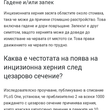
Гадене и/или запек
Инцизионната херния засяга областите около стомаха,
така че може да причини стомашно разстройство. Това
включва гадене и дори повръщане. Запекът е друг
симптом, защото хернията може да доведе до
изместване на червата от мястото си. Това прави
движението на червата по-трудно.
Каква е честотата на поява на
инцизионна херния след
цезарово сечение?
Изследователско проучване, публикувано в списание
PLoS One, установи, че приблизително
2 на всеки 1000
раждането с цезарово сечение причинява херния,
която изисква хирургично лечение в рамките на 10