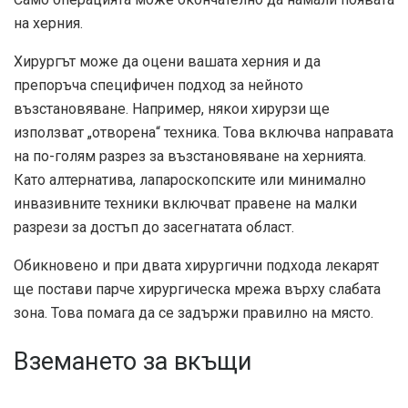
на херния.
Хирургът може да оцени вашата херния и да
препоръча специфичен подход за нейното
възстановяване. Например, някои хирурзи ще
използват „отворена“ техника. Това включва направата
на по-голям разрез за възстановяване на хернията.
Като алтернатива, лапароскопските или минимално
инвазивните техники включват правене на малки
разрези за достъп до засегнатата област.
Обикновено и при двата хирургични подхода лекарят
ще постави парче хирургическа мрежа върху слабата
зона. Това помага да се задържи правилно на място.
Вземането за вкъщи