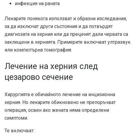
инфекция на раната
Лекарите понякога използват и образни изследвания,
за да изключат други състояния и да потвърдят
диагнозата на херния или да преценят дали червата са
заклещени в хернията. Примерите включват ултразвук
или компютърна томография.
Лечение на херния след
цезарово сечение
Хирургията е обичайното лечение на инцизионна
херния. Но лекарите обикновено не препоръчват
операция, освен ако жената няма определени
симптоми.
Те включват: