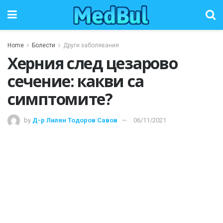
Home
Болести
Други заболявания
Херния след цезарово
сечение: какви са
симптомите?
by
Д-р Лилян Тодоров Савов
06/11/2021