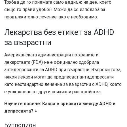
Трябва да го приемате само веднъж на ден, което
също го прави удобен. Може да се използва за
продължително лечение, ако е необходимо.
Лекарства без етикет за ADHD
за възрастни
Американската администрация по храните и
лекарствата (FDA) не е официално одобрила
антидепресанти за ADHD при възрастни. Въпреки това,
някои лекари могат да предписват антидепресанти
като нестандартно лечение за възрастни с ADHD, което
е усложнено от други психични разстройства.
Научете повече: Каква е връзката между ADHD и
депресията? »
Бупропион