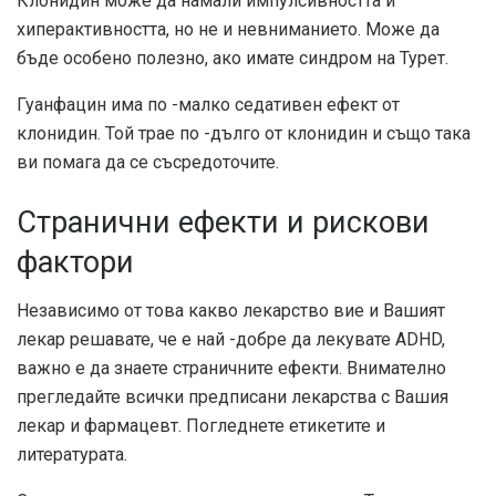
Клонидин може да намали импулсивността и
хиперактивността, но не и невниманието. Може да
бъде особено полезно, ако имате синдром на Турет.
Гуанфацин има по -малко седативен ефект от
клонидин. Той трае по -дълго от клонидин и също така
ви помага да се съсредоточите.
Странични ефекти и рискови
фактори
Независимо от това какво лекарство вие и Вашият
лекар решавате, че е най -добре да лекувате ADHD,
важно е да знаете страничните ефекти. Внимателно
прегледайте всички предписани лекарства с Вашия
лекар и фармацевт. Погледнете етикетите и
литературата.