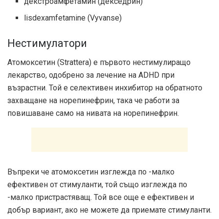
декстроамфетамин (декседрин)
lisdexamfetamine (Vyvanse)
Нестимулатори
Атомоксетин (Strattera) е първото нестимулиращо
лекарство, одобрено за лечение на ADHD при
възрастни. Той е селективен инхибитор на обратното
захващане на норепинефрин, така че работи за
повишаване само на нивата на норепинефрин.
Въпреки че атомоксетин изглежда по -малко
ефективен от стимуланти, той също изглежда по
-малко пристрастяващ. Той все още е ефективен и
добър вариант, ако не можете да приемате стимуланти.