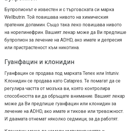
Бупропионът е известен и с търговската си марка
Wellbutrin. Той повишава нивото на химическия
пратеник допамин. Също така леко повишава нивото
на норепинефрин. Вашият лекар може да Ви предпише
бупропион за лечение на ADHD, ако имате и депресия
или пристрастеност към никотина.
Гуанфацин и клонидин
Гуанфацин се продава под марката Tenex или Intuniv.
Клонидин се продава като Catapres. Те помагат да се
регулира частта от мозъка ви, която контролира
способността ви да обръщате внимание. Вашият лекар
може да Ви предпише гуанфацин или клонидин за
лечение на ADHD, ако имате и тикове или тревожност.
И двамата отнемат няколко седмици, за да работят.