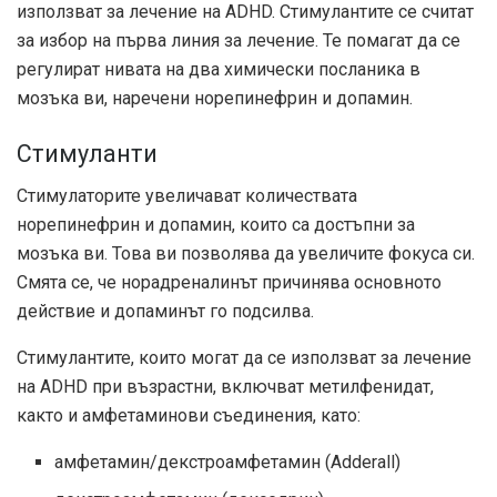
използват за лечение на ADHD. Стимулантите се считат
за избор на първа линия за лечение. Те помагат да се
регулират нивата на два химически посланика в
мозъка ви, наречени норепинефрин и допамин.
Стимуланти
Стимулаторите увеличават количествата
норепинефрин и допамин, които са достъпни за
мозъка ви. Това ви позволява да увеличите фокуса си.
Смята се, че норадреналинът причинява основното
действие и допаминът го подсилва.
Стимулантите, които могат да се използват за лечение
на ADHD при възрастни, включват метилфенидат,
както и амфетаминови съединения, като:
амфетамин/декстроамфетамин (Adderall)