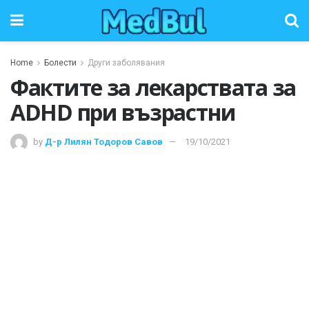
Home
Болести
Други заболявания
Фактите за лекарствата за
ADHD при възрастни
by
Д-р Лилян Тодоров Савов
19/10/2021