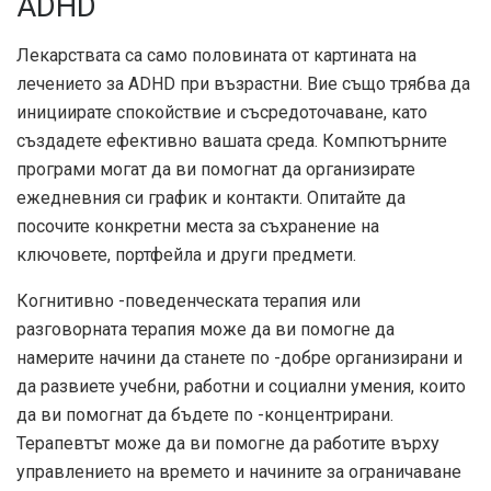
ADHD
Лекарствата са само половината от картината на
лечението за ADHD при възрастни. Вие също трябва да
инициирате спокойствие и съсредоточаване, като
създадете ефективно вашата среда. Компютърните
програми могат да ви помогнат да организирате
ежедневния си график и контакти. Опитайте да
посочите конкретни места за съхранение на
ключовете, портфейла и други предмети.
Когнитивно -поведенческата терапия или
разговорната терапия може да ви помогне да
намерите начини да станете по -добре организирани и
да развиете учебни, работни и социални умения, които
да ви помогнат да бъдете по -концентрирани.
Терапевтът може да ви помогне да работите върху
управлението на времето и начините за ограничаване