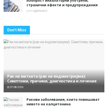
Илопрост инхалаторни употреби,
странични ефекти и предупреждения
4 ГОДИНИ AGO
Don't Miss
Рак на матката (рак на ендометриума):
Симптоми, причини, диагностика и лечение
07/08/2026
Ракови заболявания, които повишават
нивото на калцитонина