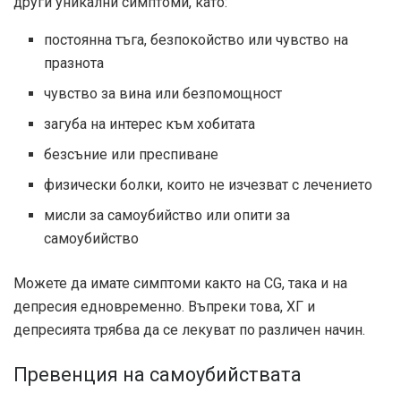
други уникални симптоми, като:
постоянна тъга, безпокойство или чувство на
празнота
чувство за вина или безпомощност
загуба на интерес към хобитата
безсъние или преспиване
физически болки, които не изчезват с лечението
мисли за самоубийство или опити за
самоубийство
Можете да имате симптоми както на CG, така и на
депресия едновременно. Въпреки това, ХГ и
депресията трябва да се лекуват по различен начин.
Превенция на самоубийствата