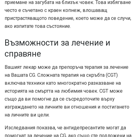
приемане на загубата на близък човек. Това избягване
често е съчетано с краен копнеж, влошаващ
пристрастяващото поведение, което може да се случи,
ако изпитате това състояние.
Възможности за лечение и
справяне
Вашият лекар може да препоръча терапия за лечение
на Вашата CG. Сложната терапия на скръбта (CGT)
включва техники като многократно разказване на
историята на смъртта на любимия човек. CGT може
също да ви помогне да се съсредоточите върху
изграждането на личните ви отношения и постигането
на личните ви цели.
Изследвания
показва, че антидепресантите могат да
помогнат за лечение на CG, ако също сте подложени на