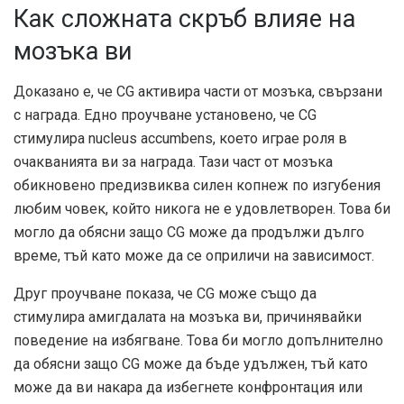
Как сложната скръб влияе на
мозъка ви
Доказано е, че CG активира части от мозъка, свързани
с награда. Едно
проучване
установено, че CG
стимулира nucleus accumbens, което играе роля в
очакванията ви за награда. Тази част от мозъка
обикновено предизвиква силен копнеж по изгубения
любим човек, който никога не е удовлетворен. Това би
могло да обясни защо CG може да продължи дълго
време, тъй като може да се оприличи на зависимост.
Друг
проучване
показа, че CG може също да
стимулира амигдалата на мозъка ви, причинявайки
поведение на избягване. Това би могло допълнително
да обясни защо CG може да бъде удължен, тъй като
може да ви накара да избегнете конфронтация или