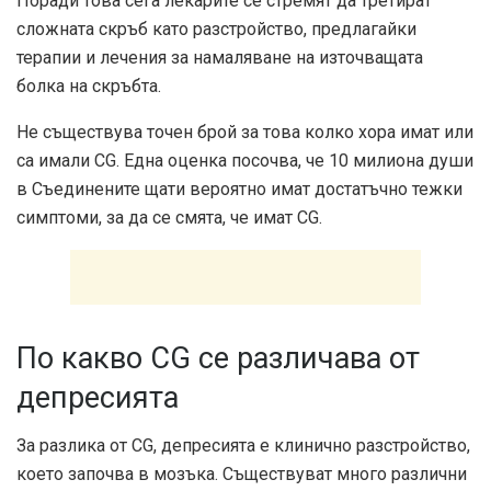
Поради това сега лекарите се стремят да третират
сложната скръб като разстройство, предлагайки
терапии и лечения за намаляване на източващата
болка на скръбта.
Не съществува точен брой за това колко хора имат или
са имали CG. Една оценка посочва, че 10 милиона души
в Съединените щати вероятно имат достатъчно тежки
симптоми, за да се смята, че имат CG.
По какво CG се различава от
депресията
За разлика от CG, депресията е клинично разстройство,
което започва в мозъка. Съществуват много различни