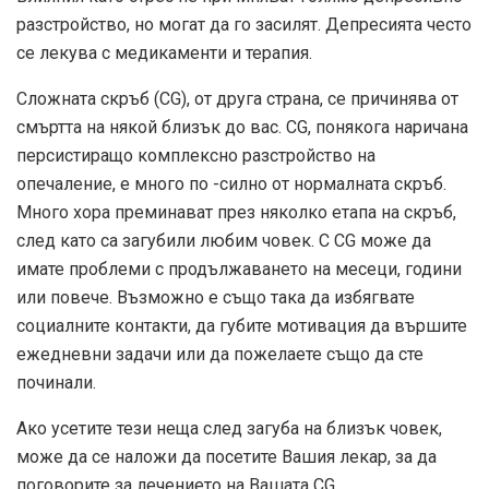
разстройство, но могат да го засилят. Депресията често
се лекува с медикаменти и терапия.
Сложната скръб (CG), от друга страна, се причинява от
смъртта на някой близък до вас. CG, понякога наричана
персистиращо комплексно разстройство на
опечаление, е много по -силно от нормалната скръб.
Много хора преминават през няколко етапа на скръб,
след като са загубили любим човек. С CG може да
имате проблеми с продължаването на месеци, години
или повече. Възможно е също така да избягвате
социалните контакти, да губите мотивация да вършите
ежедневни задачи или да пожелаете също да сте
починали.
Ако усетите тези неща след загуба на близък човек,
може да се наложи да посетите Вашия лекар, за да
поговорите за лечението на Вашата CG.