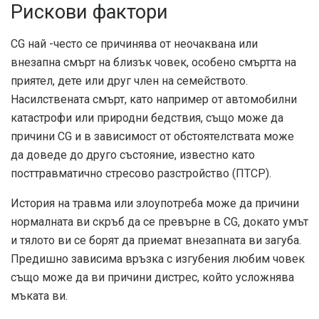
Рискови фактори
CG най -често се причинява от неочаквана или
внезапна смърт на близък човек, особено смъртта на
приятел, дете или друг член на семейството.
Насилствената смърт, като например от автомобилни
катастрофи или природни бедствия, също може да
причини CG и в зависимост от обстоятелствата може
да доведе до друго състояние, известно като
посттравматично стресово разстройство (ПТСР).
История на травма или злоупотреба може да причини
нормалната ви скръб да се превърне в CG, докато умът
и тялото ви се борят да приемат внезапната ви загуба.
Предишно зависима връзка с изгубения любим човек
също може да ви причини дистрес, който усложнява
мъката ви.