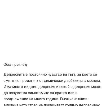
Общ преглед
Депресията е постоянно чувство на тъга, за което се
смята, че произтича от химически дисбаланс в мозъка.
Има много видове депресия и някой с депресия може
да почувства симптомите за кратко или в
продължение на много години. Емоционалните
влияния като стрес не причиняват голямо депресивно