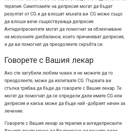
терапия. Симптомите на депресия могат да бъдат
резултат от CG и да влошат мъката ви. CG може също
да влоши вече съществуваща депресия.
Антидепресантите могат да помогнат за облекчаване
на мозъчните дисбаланси, които причиняват депресия,
и да ви помогнат да преодолеете скръбта си.
Говорете с Вашия лекар
Ако сте загубили любим човек и не можете да го
преодолеете, може да изпитвате CG. Първата ви
стъпка трябва да бъде да говорите с Вашия лекар. Те
могат да помогнат да се определи дали имате CG или
депресия и какъв може да бъде най -добрият начин за
лечение.
Говорете с Вашия лекар за терапия и антидепресанти.
Вашият лекар може да Ви помогне да решите дали