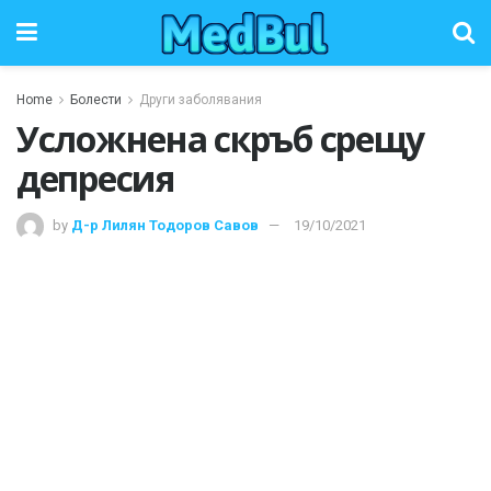
Home
Болести
Други заболявания
Усложнена скръб срещу
депресия
by
Д-р Лилян Тодоров Савов
19/10/2021