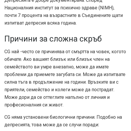
Депресията е добре документирана. Според
Националния институт за психично здраве (NIMH),
почти
7 процента
на възрастните в Съединените щати
изпитват депресия всяка година.
Причини за сложна скръб
CG най -често се причинява от смъртта на човек, когото
обичате. Ако вашият близък или близък член на
семейството ви умре внезапно, може да имате
проблеми да приемете загубата си. Може да изпитвате
силна тъга в продължение на години. Връзките ви с
приятели, семейство и колеги може да пострадат.
Може дори да се оттеглите напълно от личния и
професионалния си живот.
CG няма установени биологични причини. Подобно на
депресията, това може да се случи поради: