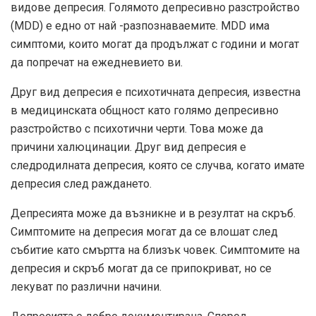
видове депресия. Голямото депресивно разстройство
(MDD) е едно от най -разпознаваемите. MDD има
симптоми, които могат да продължат с години и могат
да попречат на ежедневието ви.
Друг вид депресия е психотичната депресия, известна
в медицинската общност като голямо депресивно
разстройство с психотични черти. Това може да
причини халюцинации. Друг вид депресия е
следродилната депресия, която се случва, когато имате
депресия след раждането.
Депресията може да възникне и в резултат на скръб.
Симптомите на депресия могат да се влошат след
събитие като смъртта на близък човек. Симптомите на
депресия и скръб могат да се припокриват, но се
лекуват по различни начини.