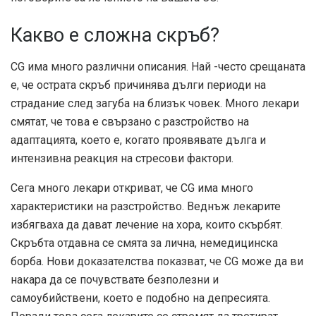
Какво е сложна скръб?
CG има много различни описания. Най -често срещаната
е, че острата скръб причинява дълги периоди на
страдание след загуба на близък човек. Много лекари
смятат, че това е свързано с разстройство на
адаптацията, което е, когато проявявате дълга и
интензивна реакция на стресови фактори.
Сега много лекари откриват, че CG има много
характеристики на разстройство. Веднъж лекарите
избягваха да дават лечение на хора, които скърбят.
Скръбта отдавна се смята за лична, немедицинска
борба. Нови доказателства показват, че CG може да ви
накара да се почувствате безполезни и
самоубийствени, което е подобно на депресията.