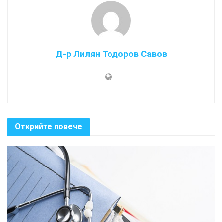
Д-р Лилян Тодоров Савов
Открийте повече