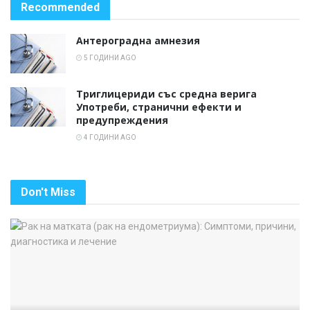
Recommended
Антероградна амнезия
5 ГОДИНИ AGO
Триглицериди със средна верига
Употреби, странични ефекти и
предупреждения
4 ГОДИНИ AGO
Don't Miss