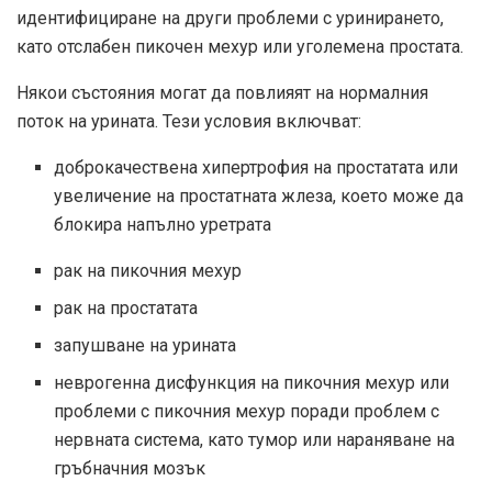
идентифициране на други проблеми с уринирането,
като отслабен пикочен мехур или уголемена простата.
Някои състояния могат да повлияят на нормалния
поток на урината. Тези условия включват:
доброкачествена хипертрофия на простатата или
увеличение на простатната жлеза, което може да
блокира напълно уретрата
рак на пикочния мехур
рак на простатата
запушване на урината
неврогенна дисфункция на пикочния мехур или
проблеми с пикочния мехур поради проблем с
нервната система, като тумор или нараняване на
гръбначния мозък