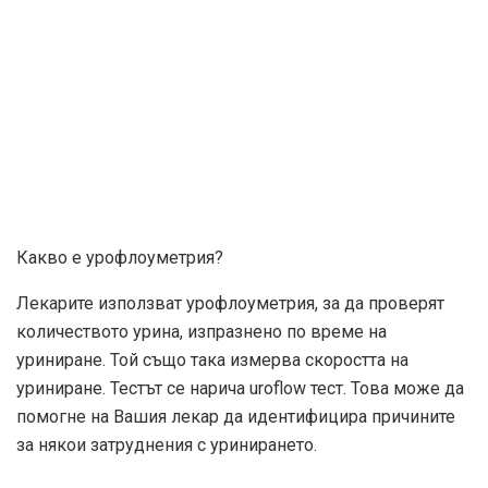
Какво е урофлоуметрия?
Лекарите използват урофлоуметрия, за да проверят
количеството урина, изпразнено по време на
уриниране. Той също така измерва скоростта на
уриниране. Тестът се нарича uroflow тест. Това може да
помогне на Вашия лекар да идентифицира причините
за някои затруднения с уринирането.