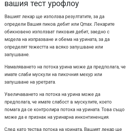
вашия тест урофлоу
Вашият лекар ще използва резултатите, за да
определи Вашия пиков дебит или Qmax. Лекарите
обикновено използват пиковия дебит, заедно с
модела на изпразване и обема на урината, за да
определят тежестта на всяко запушване или
запушване.
Намаляването на потока урина може да предполага, че
имате слаби мускули на пикочния мехур или
запушване на уретрата.
Увеличаването на потока на урина може да
предполага, че имате слабост в мускулите, което
помага да се контролира потока на урината. Това също
може да е признак на уринарна инконтиненция.
След като тества потока на урината, Вашият лекар ще