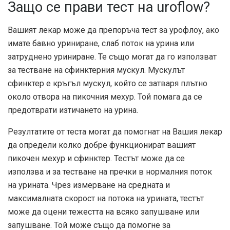
Защо се прави тест на uroflow?
Вашият лекар може да препоръча тест за урофлоу, ако
имате бавно уриниране, слаб поток на урина или
затруднено уриниране. Те също могат да го използват
за тестване на сфинктерния мускул. Мускулът
сфинктер е кръгъл мускул, който се затваря плътно
около отвора на пикочния мехур. Той помага да се
предотврати изтичането на урина.
Резултатите от теста могат да помогнат на Вашия лекар
да определи колко добре функционират вашият
пикочен мехур и сфинктер. Тестът може да се
използва и за тестване на пречки в нормалния поток
на урината. Чрез измерване на средната и
максималната скорост на потока на урината, тестът
може да оцени тежестта на всяко запушване или
запушване. Той може също да помогне за