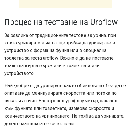
Процес на тестване на Uroflow
За разлика от традиционните тестове за урина, при
които уринирате в чаша, ще трябва да уринирате в
устройство с форма на фуния или в специална
тоалетна за теста uroflow. Важно е да не поставяте
тоалетна кърпа върху или в тоалетната или
устройството.
Най -добре е да уринирате както обикновено, без да се
опитвате да манипулирате скоростта или потока по
някакъв начин. Електронен урофлоуметър, закачен
към фунията или тоалетната, измерва скоростта и
количеството на уринирането. Не трябва да уринирате,
докато машината не се включи.