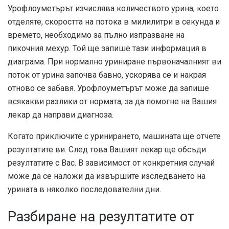
Урофлоуметърът изчислява количеството урина, което
отделяте, скоростта на потока в милилитри в секунда и
времето, необходимо за пълно изпразване на
пикочния мехур. Той ще запише тази информация в
диаграма. При нормално уриниране първоначалният ви
поток от урина започва бавно, ускорява се и накрая
отново се забавя. Урофлоуметърът може да запише
всякакви разлики от нормата, за да помогне на Вашия
лекар да направи диагноза.
Когато приключите с уринирането, машината ще отчете
резултатите ви. След това Вашият лекар ще обсъди
резултатите с Вас. В зависимост от конкретния случай
може да се наложи да извършите изследването на
урината в няколко последователни дни.
Разбиране на резултатите от