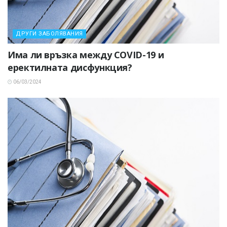
ДРУГИ ЗАБОЛЯВАНИЯ
Има ли връзка между COVID-19 и
еректилната дисфункция?
06/03/2024