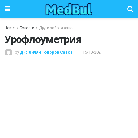
Home
Болести
Други заболявания
Урофлоуметрия
by
Д-р Лилян Тодоров Савов
15/10/2021