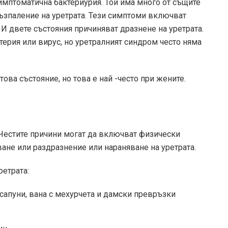
имптоматична бактериурия. Той има много от същите
възпаление на уретрата. Тези симптоми включват
 И двете състояния причиняват дразнене на уретрата.
терия или вирус, но уретралният синдром често няма
това състояние, но това е най -често при жените.
Честите причини могат да включват физически
ване или раздразнение или нараняване на уретрата.
етрата:
сапуни, вана с мехурчета и дамски превръзки