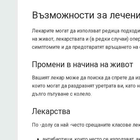
Възможности за лечен
Лекарите могат да използват редица подходи 
на живот, лекарствата и (в редки случаи) опе
симптомите и да предотвратят връщането на 
Промени в начина на живот
Вашият лекар може да поиска да спрете да и
които могат да раздразнят уретрата ви, като
дълго пътуване с колело.
Лекарства
По -долу са най -често срещаните класове ле
антибиотици, които често се използват, 