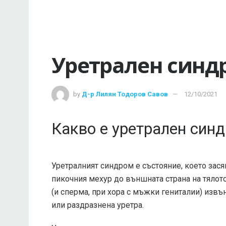
Уретрален синд
by
Д-р Лилян Тодоров Савов
12/10/2021
Какво е уретрален син
Уретралният синдром е състояние, което засяга
пикочния мехур до външната страна на тялото
(и сперма, при хора с мъжки гениталии) извъ
или раздразнена уретра.