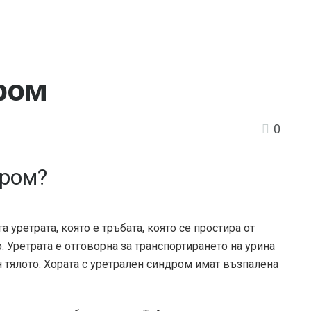
ром
0
дром?
 уретрата, която е тръбата, която се простира от
. Уретрата е отговорна за транспортирането на урина
н тялото. Хората с уретрален синдром имат възпалена