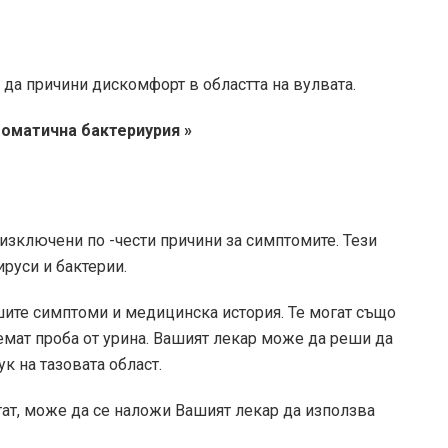
да причини дискомфорт в областта на вулвата.
оматична бактериурия »
 изключени по -чести причини за симптомите. Тези
руси и бактерии.
шите симптоми и медицинска история. Те могат също
емат проба от урина. Вашият лекар може да реши да
к на тазовата област.
тат, може да се наложи Вашият лекар да използва