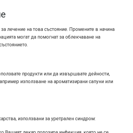
ие
за лечение на това състояние. Промените в начина
рацията могат да помогнат за облекчаване на
състоянието.
зползвате продукти или да извършвате дейности,
 например използване на ароматизирани сапуни или
карства, използвани за уретрален синдром:
ако Вашият лекар подозира инфекция, която не се