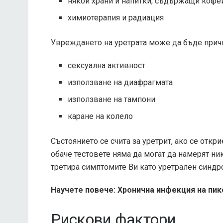
някои храни и напитки, съдържащи кофе
химиотерапия и радиация
Увреждането на уретрата може да бъде причи
сексуална активност
използване на диафрагмата
използване на тампони
каране на колело
Състоянието се счита за уретрит, ако се откр
обаче тестовете няма да могат да намерят ни
третира симптомите Ви като уретрален синдр
Научете повече: Хронична инфекция на пик
Рискови фактори