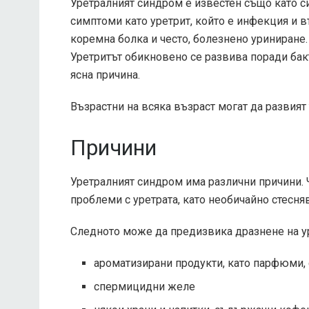
Уретралният синдром е известен също като с
симптоми като уретрит, който е инфекция и 
коремна болка и често, болезнено уриниране.
Уретритът обикновено се развива поради бак
ясна причина.
Възрастни на всяка възраст могат да развият 
Причини
Уретралният синдром има различни причини. 
проблеми с уретрата, като необичайно стесня
Следното може да предизвика дразнене на ур
ароматизирани продукти, като парфюми, 
спермицидни желе