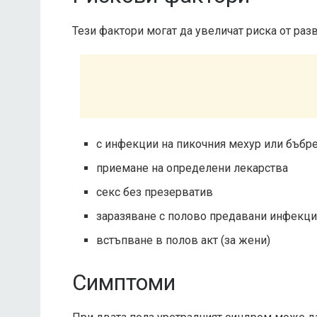
Тези фактори могат да увеличат риска от раз
с инфекции на пикочния мехур или бъбре
приемане на определени лекарства
секс без презерватив
заразяване с полово предавани инфекц
встъпване в полов акт (за жени)
Симптоми