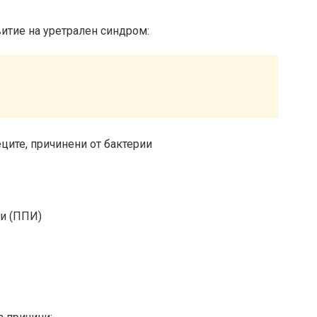
витие на уретрален синдром:
ците, причинени от бактерии
ии (ППИ)