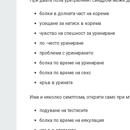
При двата пола уретралният синдром може да
болки в долната част на корема
усещане за натиск в корема
чувство на спешност за уриниране
по -често уриниране
проблеми с уринирането
болка по време на уриниране
болка по време на секс
кръв в урината
Има и няколко симптома, открити само при м
подуване на тестисите
болка по време на еякулация