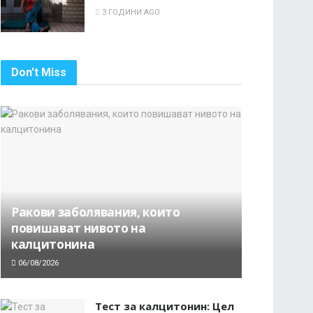
3 ГОДИНИ AGO
Don't Miss
Ракови заболявания, които
повишават нивото на
калцитонина
06/08/2026
Тест за калцитонин: Цел