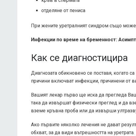
кръв в спермата
отделяне от пениса
При жените уретралният синдром също може 
Инфекции по време на бременност: Асимпт
Как се диагностицира
Диагнозата обикновено се поставя, когато са
причини включват инфекции, причинени от ви
Вашият лекар първо ще иска да прегледа Ва
така да извършат физически преглед и да вз
вземе кръвна проба или да извърши ултразву
Ако първите няколко лечения не дават резул
обхват, за да види вътрешността на уретрата.