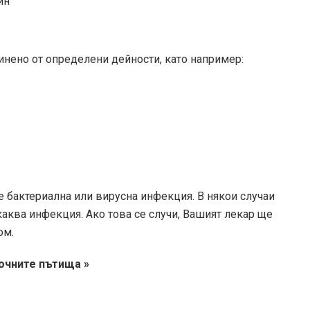
ин
нено от определени дейности, като например:
ие бактериална или вирусна инфекция. В някои случаи
каква инфекция. Ако това се случи, Вашият лекар ще
ом.
очните пътища »