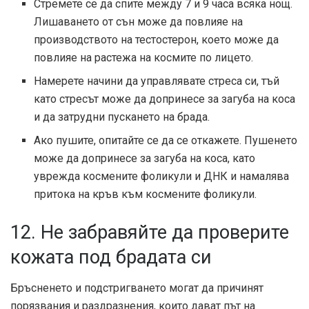
Стремете се да спите между 7 и 9 часа всяка нощ.
Лишаването от сън може да повлияе на
производството на тестостерон, което може да
повлияе на растежа на космите по лицето.
Намерете начини да управлявате стреса си, тъй
като стресът може да допринесе за загуба на коса
и да затрудни пускането на брада.
Ако пушите, опитайте се да се откажете. Пушенето
може да допринесе за загуба на коса, като
уврежда космените фоликули и ДНК и намалява
притока на кръв към космените фоликули.
12. Не забравяйте да проверите
кожата под брадата си
Бръсненето и подстригването могат да причинят
порязвания и раздразнения, които дават път на