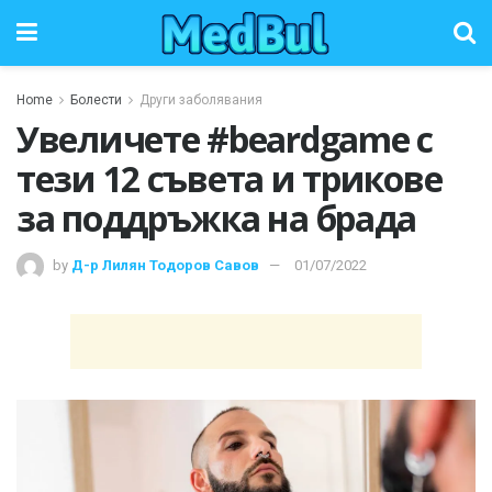
Home
Болести
Други заболявания
Увеличете #beardgame с
тези 12 съвета и трикове
за поддръжка на брада
by
Д-р Лилян Тодоров Савов
01/07/2022