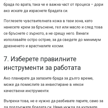
брада по врата, така че е важна част от процеса – дори
ако искате да израснете брадата си.
Поглезете чувствителната кожа в тази зона, като
нанесете крем за бръснене, гел или масло и след това
се бръснете
с
зърното, а не срещу него. Винаги
използвайте остро острие, за да сведете до минимум
дразненето и врастналите косми.
7. Изберете правилните
инструменти за работата
Ако планирате да запазите брада за дълго време,
може да помислите за инвестиране в някои
качествени инструменти.
Въпреки това, не е нужно да разбивате парите, само за
да поддържате брадата си. Няма нужда да купувате