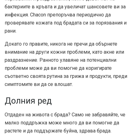
бактериите в кръвта и да увеличат шансовете ви за
инфекция. Chacon препоръчва периодично да
проверявате кожата под брадата си за порязвания и
рани.
Докато го правите, никога не пречи да обърнете
внимание на други кожни проблеми, като акне или
раздразнение. Ранното улавяне на потенциални
проблеми може да ви помогне да коригирате
съответно своята рутина за грижа и продукти, преди
симптомите ви да се влошат.
Долния ред
Отдаден на живота с брада? Само не забравяйте, че
малко поддръжка може много да ви помогне да
растете и да поддържате буйна, здрава брада.