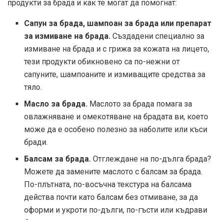
продукти за брада и как те могат да помогнат:
Сапун за брада, шампоан за брада или препарат
за измиване на брада.
Създадени специално за
измиване на брада и с грижа за кожата на лицето,
тези продукти обикновено са по-нежни от
сапуните, шампоаните и измиващите средства за
тяло.
Масло за брада.
Маслото за брада помага за
овлажняване и омекотяване на брадата ви, което
може да е особено полезно за наболите или къси
бради.
Балсам за брада.
Отглеждане на по-дълга брада?
Можете да замените маслото с балсам за брада.
По-плътната, по-восъчна текстура на балсама
действа почти като балсам без отмиване, за да
оформи и укроти по-дълги, по-гъсти или къдрави