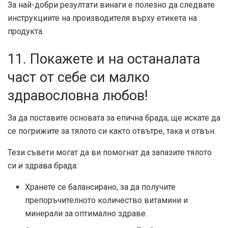
За най-добри резултати винаги е полезно да следвате
инструкциите на производителя върху етикета на
продукта.
11. Покажете и на останалата
част от себе си малко
здравословна любов!
За да поставите основата за епична брада, ще искате да
се погрижите за тялото си както отвътре, така и отвън.
Тези съвети могат да ви помогнат да запазите тялото
си
и
здрава брада:
Хранете се балансирано, за да получите
препоръчителното количество витамини и
минерали за оптимално здраве.