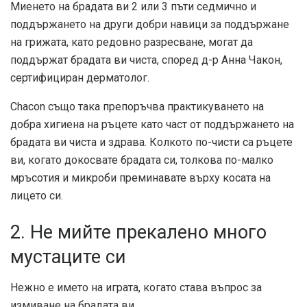
Миенето на брадата ви 2 или 3 пъти седмично и
поддържането на други добри навици за поддържане
на грижата, като редовно разресване, могат да
поддържат брадата ви чиста, според д-р Анна Чакон,
сертифициран дерматолог.
Chacon също така препоръчва практикуването на
добра хигиена на ръцете като част от поддържането на
брадата ви чиста и здрава. Колкото по-чисти са ръцете
ви, когато докосвате брадата си, толкова по-малко
мръсотия и микроби преминавате върху косата на
лицето си.
2. Не мийте прекалено много
мустаците си
Нежно е името на играта, когато става въпрос за
измиване на брадата ви.