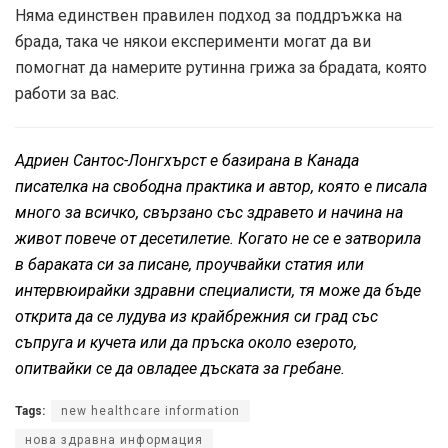
Няма единствен правилен подход за поддръжка на
брада, така че някои експерименти могат да ви
помогнат да намерите рутинна грижа за брадата, която
работи за вас.
Адриен Сантос-Лонгхърст е базирана в Канада
писателка на свободна практика и автор, която е писала
много за всичко, свързано със здравето и начина на
живот повече от десетилетие. Когато не се е затворила
в бараката си за писане, проучвайки статия или
интервюирайки здравни специалисти, тя може да бъде
открита да се лудува из крайбрежния си град със
съпруга и кучета или да пръска около езерото,
опитвайки се да овладее дъската за гребане.
Tags:
new healthcare information
нова здравна информация