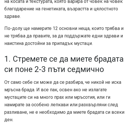
на косата и текстурата, която варира от човек на човек
благодарение на генетиката, възрастта и цялостното
здраве.
По-долу ще намерите 12 основни неща, които трябва и
не трябва да правите, за да поддържате едни здрави и
наистина достойни за припадък мустаци.
1. Стремете се да миете брадата
си поне 2-3 пъти седмично
От само себе си може да се разбира, че никой не иска
мръсна брада. И все пак, освен ако не излагате
мустаците си на много прах или мръсотия, или ги
намирате за особено лепкави или разхвърляни след
разливане, не е необходимо да миете брадата си всеки
ден.