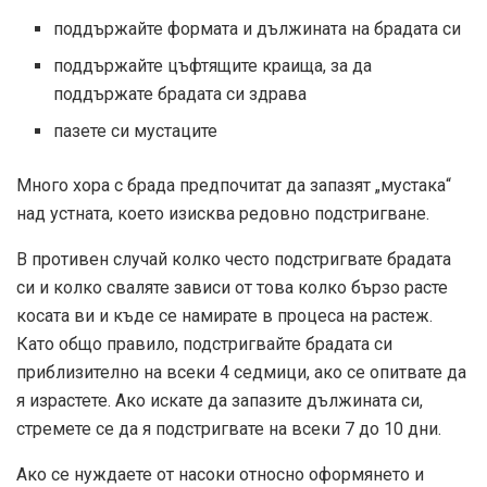
поддържайте формата и дължината на брадата си
поддържайте цъфтящите краища, за да
поддържате брадата си здрава
пазете си мустаците
Много хора с брада предпочитат да запазят „мустака“
над устната, което изисква редовно подстригване.
В противен случай колко често подстригвате брадата
си и колко сваляте зависи от това колко бързо расте
косата ви и къде се намирате в процеса на растеж.
Като общо правило, подстригвайте брадата си
приблизително на всеки 4 седмици, ако се опитвате да
я израстете. Ако искате да запазите дължината си,
стремете се да я подстригвате на всеки 7 до 10 дни.
Ако се нуждаете от насоки относно оформянето и