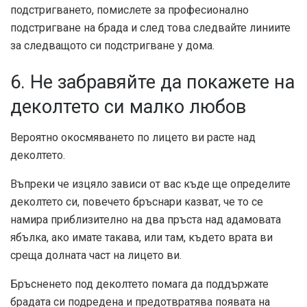
подстригването, помислете за професионално
подстригване на брада и след това следвайте линиите
за следващото си подстригване у дома.
6. Не забравяйте да покажете на
деколтето си малко любов
Вероятно окосмяването по лицето ви расте над
деколтето.
Въпреки че изцяло зависи от вас къде ще определите
деколтето си, повечето бръснари казват, че то се
намира приблизително на два пръста над адамовата
ябълка, ако имате такава, или там, където врата ви
среща долната част на лицето ви.
Бръсненето под деколтето помага да поддържате
брадата си подредена и предотвратява появата на