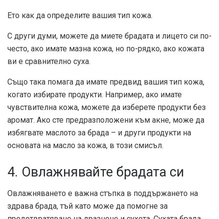
Ето как да определите вашия тип кожа.
С други думи, можете да миете брадата и лицето си по-
често, ако имате мазна кожа, но по-рядко, ако кожата
ви е сравнително суха.
Също така помага да имате предвид вашия тип кожа,
когато избирате продукти. Например, ако имате
чувствителна кожа, можете да изберете продукти без
аромат. Ако сте предразположени към акне, може да
избягвате маслото за брада – и други продукти на
основата на масло за кожа, в този смисъл.
4. Овлажнявайте брадата си
Овлажняването е важна стъпка в поддържането на
здрава брада, тъй като може да помогне за
предотвратяване на дразнене и сухота. Сухата брада