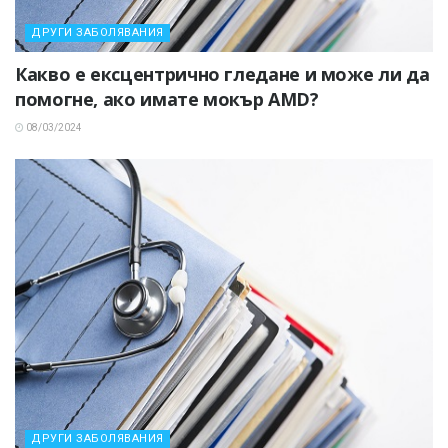
ДРУГИ ЗАБОЛЯВАНИЯ
Какво е ексцентрично гледане и може ли да
помогне, ако имате мокър AMD?
08/03/2024
ДРУГИ ЗАБОЛЯВАНИЯ