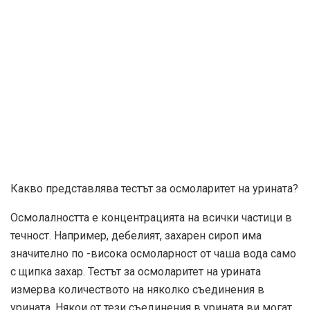
Какво представлява тестът за осмоларитет на урината?
Осмолалността е концентрацията на всички частици в
течност. Например, дебелият, захарен сироп има
значително по -висока осмоларност от чаша вода само
с щипка захар. Тестът за осмоларитет на урината
измерва количеството на няколко съединения в
урината. Някои от тези съединения в урината ви могат