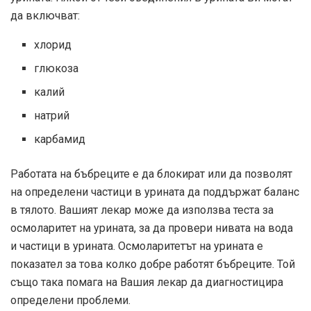
да включват:
хлорид
глюкоза
калий
натрий
карбамид
Работата на бъбреците е да блокират или да позволят
на определени частици в урината да поддържат баланс
в тялото. Вашият лекар може да използва теста за
осмоларитет на урината, за да провери нивата на вода
и частици в урината. Осмоларитетът на урината е
показател за това колко добре работят бъбреците. Той
също така помага на Вашия лекар да диагностицира
определени проблеми.