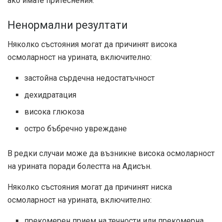
ако имате притеснения.
Ненормални резултати
Няколко състояния могат да причинят висока
осмоларност на урината, включително:
застойна сърдечна недостатъчност
дехидратация
висока глюкоза
остро бъбречно увреждане
В редки случаи може да възникне висока осмоларност
на урината поради болестта на Адисън.
Няколко състояния могат да причинят ниска
осмоларност на урината, включително:
прекомерен прием на течности или прекомерна