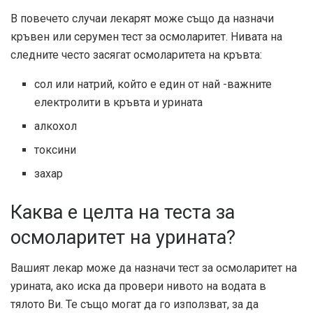
В повечето случаи лекарят може също да назначи
кръвен или серумен тест за осмоларитет. Нивата на
следните често засягат осмоларитета на кръвта:
сол или натрий, който е един от най -важните
електролити в кръвта и урината
алкохол
токсини
захар
Каква е целта на теста за
осмоларитет на урината?
Вашият лекар може да назначи тест за осмоларитет на
урината, ако иска да провери нивото на водата в
тялото Ви. Те също могат да го използват, за да