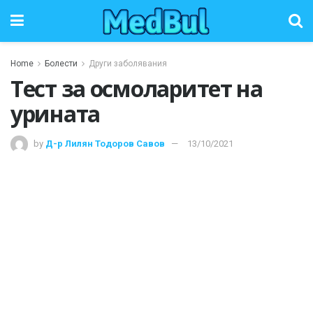
Home
Болести
Други заболявания
Тест за осмоларитет на
урината
by
Д-р Лилян Тодоров Савов
13/10/2021