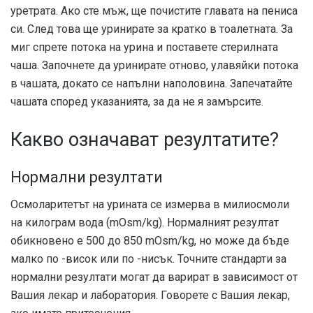
уретрата. Ако сте мъж, ще почистите главата на пениса
си. След това ще уринирате за кратко в тоалетната. За
миг спрете потока на урина и поставете стерилната
чаша. Започнете да уринирате отново, улавяйки потока
в чашата, докато се напълни наполовина. Запечатайте
чашата според указанията, за да не я замърсите.
Какво означават резултатите?
Нормални резултати
Осмоларитетът на урината се измерва в милиосмоли
на килограм вода (mOsm/kg). Нормалният резултат
обикновено е 500 до 850 mOsm/kg, но може да бъде
малко по -висок или по -нисък. Точните стандарти за
нормални резултати могат да варират в зависимост от
Вашия лекар и лаборатория. Говорете с Вашия лекар,