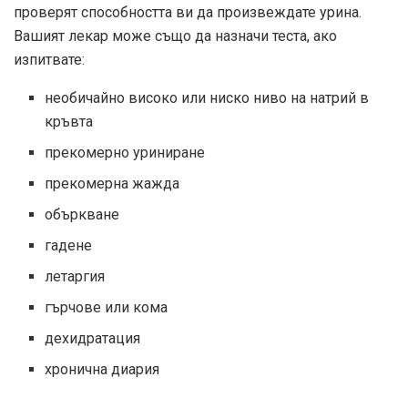
проверят способността ви да произвеждате урина.
Вашият лекар може също да назначи теста, ако
изпитвате:
необичайно високо или ниско ниво на натрий в
кръвта
прекомерно уриниране
прекомерна жажда
объркване
гадене
летаргия
гърчове или кома
дехидратация
хронична диария