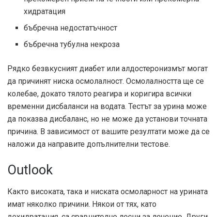
хидратация
бъбречна недостатъчност
бъбречна тубулна некроза
Рядко безвкусният диабет или алдостеронизмът могат
да причинят ниска осмолалност. Осмолалността ще се
колебае, докато тялото реагира и коригира всички
временни дисбаланси на водата. Тестът за урина може
да показва дисбаланс, но не може да установи точната
причина. В зависимост от вашите резултати може да се
наложи да направите допълнителни тестове.
Outlook
Както високата, така и ниската осмоларност на урината
имат няколко причини. Някои от тях, като
дехидратация, са сравнително лесни за лечение. Други