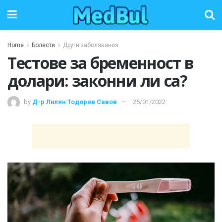
Home
Болести
Други заболявания
Тестове за бременност в
долари: законни ли са?
by
Д-р Лилян Тодоров Савов
25/01/2022