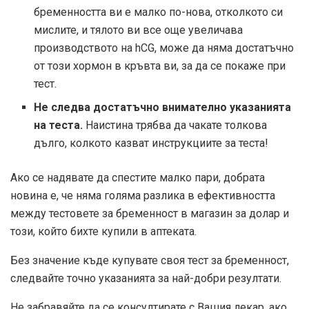
бременността ви е малко по-нова, отколкото си
мислите, и тялото ви все още увеличава
производството на hCG, може да няма достатъчно
от този хормон в кръвта ви, за да се покаже при
тест.
Не следва достатъчно внимателно указанията
на теста.
Наистина трябва да чакате толкова
дълго, колкото казват инструкциите за теста!
Ако се надявате да спестите малко пари, добрата
новина е, че няма голяма разлика в ефективността
между тестовете за бременност в магазин за долар и
този, който бихте купили в аптеката.
Без значение къде купувате своя тест за бременност,
следвайте точно указанията за най-добри резултати.
Не забравяйте да се консултирате с Вашия лекар, ако