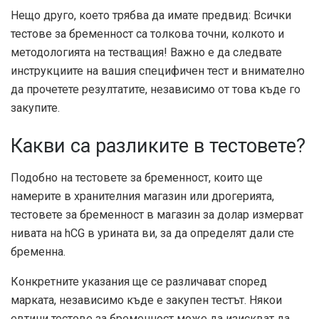
Нещо друго, което трябва да имате предвид: Всички
тестове за бременност са толкова точни, колкото и
методологията на тестващия! Важно е да следвате
инструкциите на вашия специфичен тест и внимателно
да прочетете резултатите, независимо от това къде го
закупите.
Какви са разликите в тестовете?
Подобно на тестовете за бременност, които ще
намерите в хранителния магазин или дрогерията,
тестовете за бременност в магазин за долар измерват
нивата на hCG в урината ви, за да определят дали сте
бременна.
Конкретните указания ще се различават според
марката, независимо къде е закупен тестът. Някои
евтини тестове за бременност може да изискват да