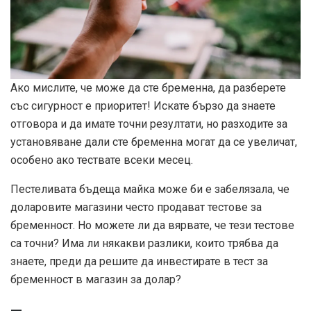
Ако мислите, че може да сте бременна, да разберете
със сигурност е приоритет! Искате бързо да знаете
отговора и да имате точни резултати, но разходите за
установяване дали сте бременна могат да се увеличат,
особено ако тествате всеки месец.
Пестеливата бъдеща майка може би е забелязала, че
доларовите магазини често продават тестове за
бременност. Но можете ли да вярвате, че тези тестове
са точни? Има ли някакви разлики, които трябва да
знаете, преди да решите да инвестирате в тест за
бременност в магазин за долар?