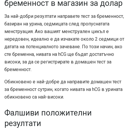
бременност в магазин за долар
За най-добри резултати направете тест за бременност,
базиран на урина, седмицата след пропуснатата
менструация. Ако вашият менструален цикъл е
нередовен, идеално е да изчакате около 2 седмици от
датата на потенциалното зачеване. По този начин, ако
сте бременна, нивата на hCG ще бъдат достатъчно
високи, за да се регистрирате в домашен тест за
бременност.
Обикновено е най-добре да направите домашен тест
за бременност сутрин, когато нивата на hCG в урината
обикновено са най-високи.
Фалшиви положителни
резултати