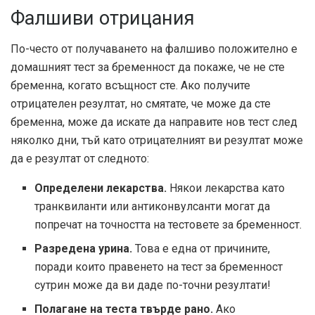
Фалшиви отрицания
По-често от получаването на фалшиво положително е
домашният тест за бременност да покаже, че не сте
бременна, когато всъщност сте. Ако получите
отрицателен резултат, но смятате, че може да сте
бременна, може да искате да направите нов тест след
няколко дни, тъй като отрицателният ви резултат може
да е резултат от следното:
Определени лекарства.
Някои лекарства като
транквиланти или антиконвулсанти могат да
попречат на точността на тестовете за бременност.
Разредена урина.
Това е една от причините,
поради които правенето на тест за бременност
сутрин може да ви даде по-точни резултати!
Полагане на теста твърде рано.
Ако