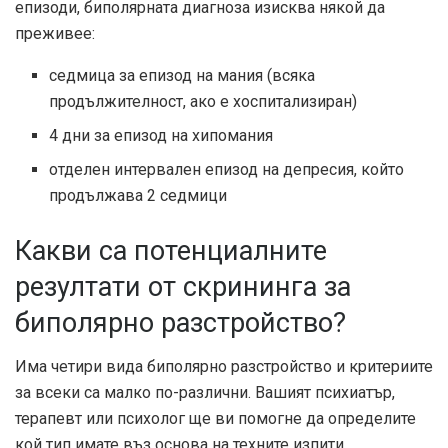
епизоди, биполярната диагноза изисква някой да
преживее:
седмица за епизод на мания (всяка
продължителност, ако е хоспитализиран)
4 дни за епизод на хипомания
отделен интервален епизод на депресия, който
продължава 2 седмици
Какви са потенциалните
резултати от скрининга за
биполярно разстройство?
Има четири вида биполярно разстройство и критериите
за всеки са малко по-различни. Вашият психиатър,
терапевт или психолог ще ви помогне да определите
кой тип имате въз основа на техните изпити.