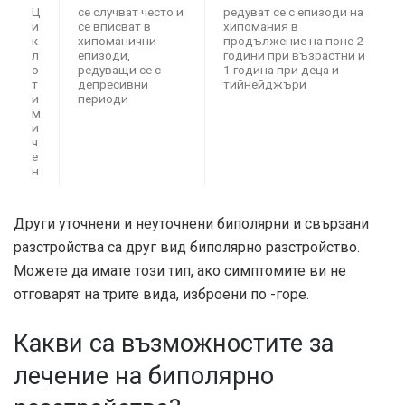
Ц
се случват често и
редуват се с епизоди на
и
се вписват в
хипомания в
к
хипоманични
продължение на поне 2
л
епизоди,
години при възрастни и
о
редуващи се с
1 година при деца и
т
депресивни
тийнейджъри
и
периоди
м
и
ч
е
н
Други уточнени и неуточнени биполярни и свързани
разстройства са друг вид биполярно разстройство.
Можете да имате този тип, ако симптомите ви не
отговарят на трите вида, изброени по -горе.
Какви са възможностите за
лечение на биполярно