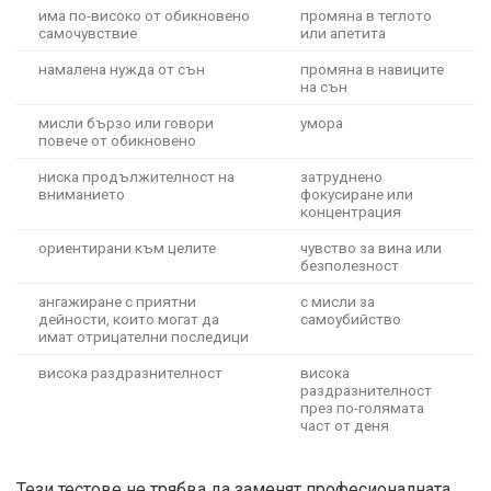
има по-високо от обикновено
промяна в теглото
самочувствие
или апетита
намалена нужда от сън
промяна в навиците
на сън
мисли бързо или говори
умора
повече от обикновено
ниска продължителност на
затруднено
вниманието
фокусиране или
концентрация
ориентирани към целите
чувство за вина или
безполезност
ангажиране с приятни
с мисли за
дейности, които могат да
самоубийство
имат отрицателни последици
висока раздразнителност
висока
раздразнителност
през по-голямата
част от деня
Тези тестове не трябва да заменят професионалната