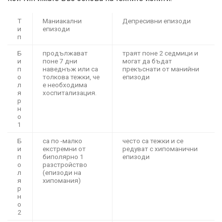
Т
Маниакални
Депресивни епизоди
и
епизоди
п
Б
продължават
траят поне 2 седмици и
и
поне 7 дни
могат да бъдат
п
наведнъж или са
прекъснати от манийни
о
толкова тежки, че
епизоди
л
е необходима
я
хоспитализация.
р
н
о
1
Б
са по -малко
често са тежки и се
и
екстремни от
редуват с хипоманични
п
биполярно 1
епизоди
о
разстройство
л
(епизоди на
я
хипомания)
р
н
о
2