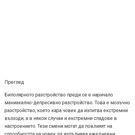
Преглед
Биполярното разстройство преди се е наричало
маниакално-депресивно разстройство. Това е мозъчно
разстройство, което кара човек да изпитва екстремни
възходи, а в някои случаи и екстремни спадове в
настроението. Тези смени могат да повлияят на
способността на човек да изпълнява ежедневни