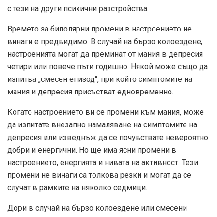
с тези на други психични разстройства.
Времето за биполярни промени в настроението не
винаги е предвидимо. В случай на бързо колоездене,
настроенията могат да преминат от мания в депресия
четири или повече пъти годишно. Някой може също да
изпитва „смесен епизод“, при който симптомите на
мания и депресия присъстват едновременно.
Когато настроението ви се промени към мания, може
да изпитате внезапно намаляване на симптомите на
депресия или изведнъж да се почувствате невероятно
добри и енергични. Но ще има ясни промени в
настроението, енергията и нивата на активност. Тези
промени не винаги са толкова резки и могат да се
случат в рамките на няколко седмици.
Дори в случай на бързо колоездене или смесени