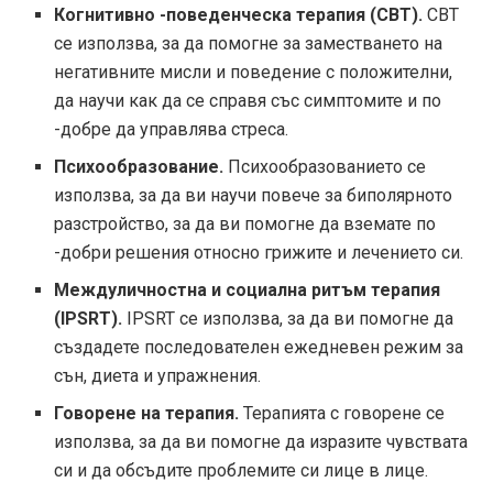
Когнитивно -поведенческа терапия (CBT).
CBT
се използва, за да помогне за заместването на
негативните мисли и поведение с положителни,
да научи как да се справя със симптомите и по
-добре да управлява стреса.
Психообразование.
Психообразованието се
използва, за да ви научи повече за биполярното
разстройство, за да ви помогне да вземате по
-добри решения относно грижите и лечението си.
Междуличностна и социална ритъм терапия
(IPSRT).
IPSRT се използва, за да ви помогне да
създадете последователен ежедневен режим за
сън, диета и упражнения.
Говорене на терапия.
Терапията с говорене се
използва, за да ви помогне да изразите чувствата
си и да обсъдите проблемите си лице в лице.