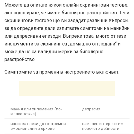
Можете да опитате някои онлайн скринингови тестове,
ако подозирате, че имате биполярно разстройство. Тези
скринингови тестове ще ви зададат различни въпроси,
за да определите дали изпитвате симптоми на манийни
или депресивни епизоди. Въпреки това, много от тези
инструменти за скрининг са „домашно отгледани“ и
може да не са валидни мерки за биполярно
разстройство.
Симптомите за промени в настроението включват:
Мания или хипомания (по-
депресия
малко тежка)
изпитват леки до екстремни
намален интерес към
емоционални върхове
повечето дейности