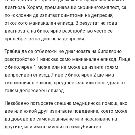
диагноза. Хората, преминаващи скрининговия тест, са
по -склонни да изпитват симптоми на депресия,
отколкото маниакален епизод. В резултат на това
диагнозата на биполярно разстройство често се
пренебрегва за диагноза депресия.
Трябва да се отбележи, че диагнозата на биполярно
разстройство 1 изисква само маниакален епизод. Лице
с биполярен 1 може или не може да изпита голям
депресивен епизод. Лице с биполярен 2 ще има
хипоманичен епизод, предшестван или последван от
голям депресивен епизод.
Незабавно потърсете спешна медицинска помощ, ако
вие или някой друг изпитвате поведение, което може
да доведе до самонараняване или нараняване на
другите, или имате мисли за самоубийство.