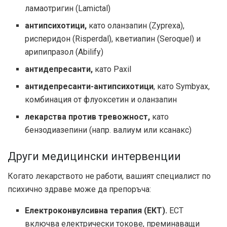
ламаотригин (Lamictal)
антипсихотици,
като оланзапин (Zyprexa),
рисперидон (Risperdal), кветиапин (Seroquel) и
арипипразол (Abilify)
антидепресанти,
като Paxil
антидепресанти-антипсихотици
, като Symbyax,
комбинация от флуоксетин и оланзапин
лекарства против тревожност,
като
бензодиазепини (напр. валиум или ксанакс)
Други медицински интервенции
Когато лекарството не работи, вашият специалист по
психично здраве може да препоръча:
Електроконвулсивна терапия (ЕКТ).
ECT
включва електрически токове, преминаващи