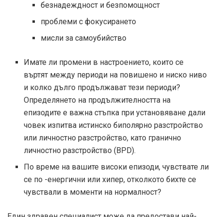
безнадеждност и безпомощност
проблеми с фокусирането
мисли за самоубийство
Имате ли промени в настроението, които се
въртят между периоди на повишено и ниско ниво
и колко дълго продължават тези периоди?
Определянето на продължителността на
епизодите е важна стъпка при установяване дали
човек изпитва истинско биполярно разстройство
или личностно разстройство, като гранично
личностно разстройство (BPD).
По време на вашите високи епизоди, чувствате ли
се по -енергични или хипер, отколкото бихте се
чувствали в моменти на нормалност?
Един здравен специалист може да предостави най-