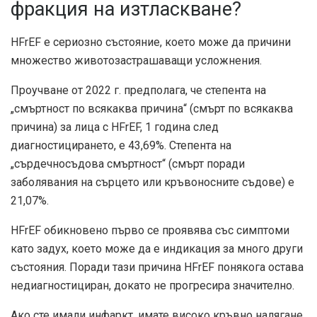
фракция на изтласкване?
HFrEF е сериозно състояние, което може да причини
множество животозастрашаващи усложнения.
Проучване от 2022 г. предполага, че степента на
„смъртност по всякаква причина“ (смърт по всякаква
причина) за лица с HFrEF, 1 година след
диагностицирането, е
43,69%
. Степента на
„сърдечносъдова смъртност“ (смърт поради
заболявания на сърцето или кръвоносните съдове) е
21,07%
.
HFrEF обикновено първо се проявява със симптоми
като задух, което може да е индикация за много други
състояния. Поради тази причина HFrEF понякога остава
недиагностициран, докато не прогресира значително.
Ако сте имали инфаркт, имате високо кръвно налягане