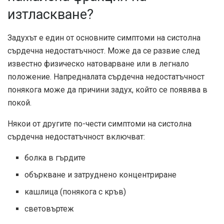
изтласкване?
Задухът е един от основните симптоми на систолна
сърдечна недостатъчност. Може да се развие след
известно физическо натоварване или в легнало
положение. Напредналата сърдечна недостатъчност
понякога може да причини задух, който се появява в
покой.
Някои от другите по-чести симптоми на систолна
сърдечна недостатъчност включват:
болка в гърдите
объркване и затруднено концентриране
кашлица (понякога с кръв)
световъртеж