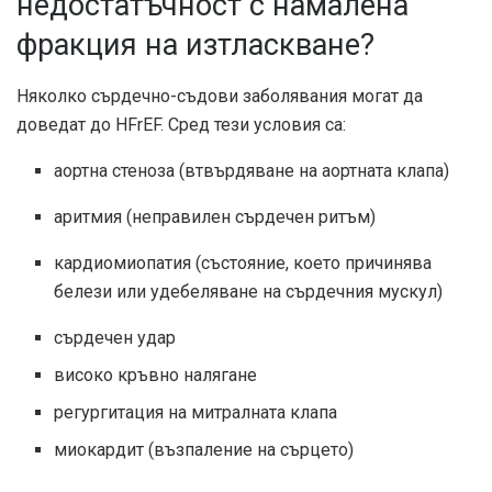
недостатъчност с намалена
фракция на изтласкване?
Няколко сърдечно-съдови заболявания могат да
доведат до HFrEF. Сред тези условия са:
аортна стеноза (втвърдяване на аортната клапа)
аритмия (неправилен сърдечен ритъм)
кардиомиопатия (състояние, което причинява
белези или удебеляване на сърдечния мускул)
сърдечен удар
високо кръвно налягане
регургитация на митралната клапа
миокардит (възпаление на сърцето)