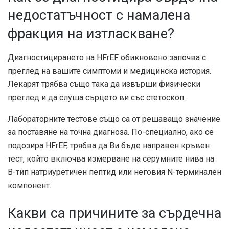
недостатъчност с намалена
фракция на изтласкване?
Диагностицирането на HFrEF обикновено започва с
преглед на вашите симптоми и медицинска история.
Лекарят трябва също така да извърши физически
преглед и да слуша сърцето ви със стетоскоп.
Лабораторните тестове също са от решаващо значение
за поставяне на точна диагноза. По-специално, ако се
подозира HFrEF, трябва да Ви бъде направен кръвен
тест, който включва измерване на серумните нива на
B-тип натриуретичен пептид или неговия N-терминален
компонент.
Какви са причините за сърдечна