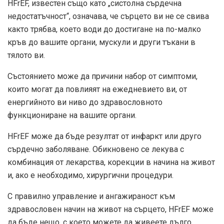
HFrEF, известен също като „систолна сърдечна
недостатъчност“, означава, че сърцето ви не се свива
както трябва, което води до достигане на по-малко
кръв до вашите органи, мускули и други тъкани в
тялото ви.
Състоянието може да причини набор от симптоми,
които могат да повлияят на ежедневието ви, от
енергийното ви ниво до здравословното
функциониране на вашите органи.
HFrEF може да бъде резултат от инфаркт или друго
сърдечно заболяване. Обикновено се лекува с
комбинация от лекарства, корекции в начина на живот
и, ако е необходимо, хирургични процедури.
С правилно управление и ангажираност към
здравословен начин на живот на сърцето, HFrEF може
да бъде нещо, с което можете да живеете дълго