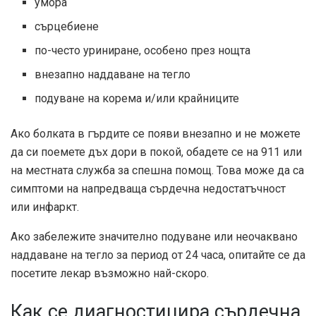
умора
сърцебиене
по-често уриниране, особено през нощта
внезапно наддаване на тегло
подуване на корема и/или крайниците
Ако болката в гърдите се появи внезапно и не можете
да си поемете дъх дори в покой, обадете се на 911 или
на местната служба за спешна помощ. Това може да са
симптоми на напредваща сърдечна недостатъчност
или инфаркт.
Ако забележите значително подуване или неочаквано
наддаване на тегло за период от 24 часа, опитайте се да
посетите лекар възможно най-скоро.
Как се диагностицира сърдечна