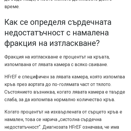
време.
Как се определя сърдечната
недостатъчност с намалена
фракция на изтласкване?
Фракция на изтласкване е процентът на кръвта,
изпомпвана от лявата камера с всяко свиване.
HFrEF е специфичен за лявата камера, която изпомпва
кръв през аортата до по-голямата част от тялото.
Състоянието възниква, когато лявата камера е твърде
слаба, за да изпомпва нормално количество кръв.
Когато процентът на изхвърлената от сърцето кръв е
намален, това се нарича „систолна сърдечна
недостатъчност“. Диагнозата HFrEF означава, че има