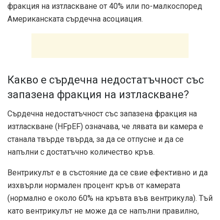
фракция на изтласкване от
40% или по-малко
според
Американската сърдечна асоциация.
Какво е сърдечна недостатъчност със
запазена фракция на изтласкване?
Сърдечна недостатъчност със запазена фракция на
изтласкване (HFpEF) означава, че лявата ви камера е
станала твърде твърда, за да се отпусне и да се
напълни с достатъчно количество кръв.
Вентрикулът е в състояние да се свие ефективно и да
изхвърли нормален процент кръв от камерата
(
нормално е около 60%
на кръвта във вентрикула). Тъй
като вентрикулът не може да се напълни правилно,