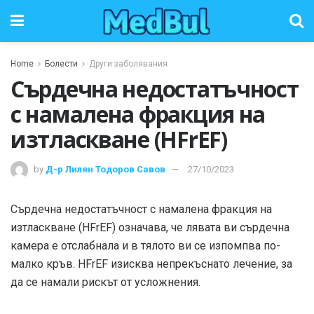
Home
Болести
Други заболявания
Сърдечна недостатъчност
с намалена фракция на
изтласкване (HFrEF)
by
Д-р Лилян Тодоров Савов
27/10/2023
Сърдечна недостатъчност с намалена фракция на
изтласкване (HFrEF) означава, че лявата ви сърдечна
камера е отслабнала и в тялото ви се изпомпва по-
малко кръв. HFrEF изисква непрекъснато лечение, за
да се намали рискът от усложнения.