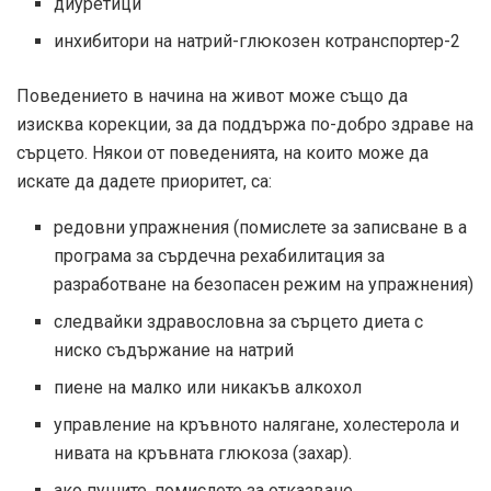
диуретици
инхибитори на натрий-глюкозен котранспортер-2
Поведението в начина на живот може също да
изисква корекции, за да поддържа по-добро здраве на
сърцето. Някои от поведенията, на които може да
искате да дадете приоритет, са:
редовни упражнения (помислете за записване в a
програма за сърдечна рехабилитация
за
разработване на безопасен режим на упражнения)
следвайки здравословна за сърцето диета с
ниско съдържание на натрий
пиене на малко или никакъв алкохол
управление на кръвното налягане, холестерола и
нивата на кръвната глюкоза (захар).
ако пушите, помислете за отказване