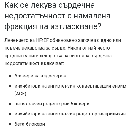
Как се лекува сърдечна
недостатъчност с намалена
фракция на изтласкване?
Лечението на HFrEF обикновено започва с едно или
повече лекарства за сърце. Някои от най-често
предписваните лекарства за систолна сърдечна
недостатъчност включват:
блокери на алдостерон
инхибитори на ангиотензин конвертиращия ензим
(ACE).
ангиотензин рецепторни блокери
инхибитори на ангиотензин рецептор-неприлизин
бета-блокери