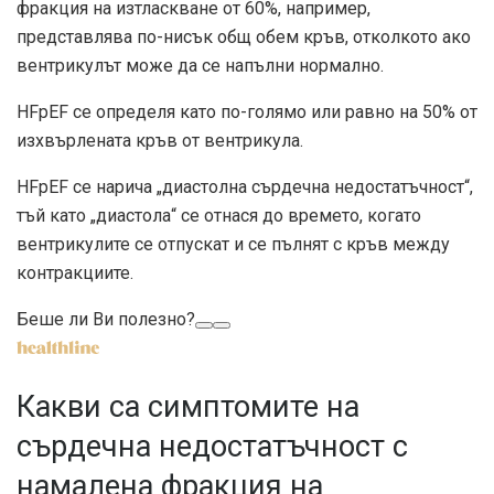
фракция на изтласкване от 60%, например,
представлява по-нисък общ обем кръв, отколкото ако
вентрикулът може да се напълни нормално.
HFpEF се определя като по-голямо или равно на
50% от
изхвърлената кръв
от вентрикула.
HFpEF се нарича „диастолна сърдечна недостатъчност“,
тъй като „диастола“ се отнася до времето, когато
вентрикулите се отпускат и се пълнят с кръв между
контракциите.
Беше ли Ви полезно?
Какви са симптомите на
сърдечна недостатъчност с
намалена фракция на