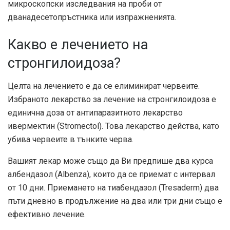
микроскопски изследвания на проби от
дванадесетопръстника или изпражненията.
Какво е лечението на
стронгилоидоза?
Целта на лечението е да се елиминират червеите.
Избраното лекарство за лечение на стронгилоидоза е
единична доза от антипаразитното лекарство
ивермектин (Stromectol). Това лекарство действа, като
убива червеите в тънките черва.
Вашият лекар може също да Ви предпише два курса
албендазол (Albenza), които да се приемат с интервал
от 10 дни. Приемането на тиабендазол (Tresaderm) два
пъти дневно в продължение на два или три дни също е
ефективно лечение.