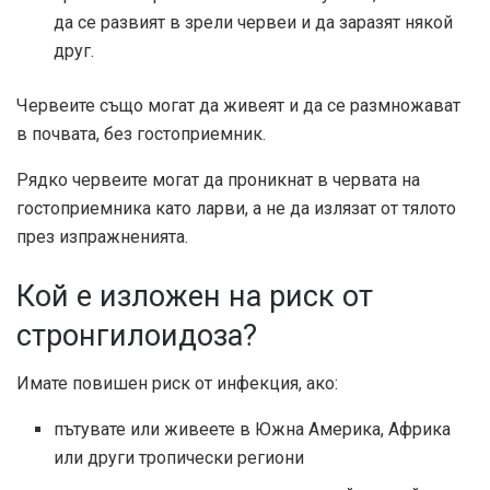
да се развият в зрели червеи и да заразят някой
друг.
Червеите също могат да живеят и да се размножават
в почвата, без гостоприемник.
Рядко червеите могат да проникнат в червата на
гостоприемника като ларви, а не да излязат от тялото
през изпражненията.
Кой е изложен на риск от
стронгилоидоза?
Имате повишен риск от инфекция, ако:
пътувате или живеете в Южна Америка, Африка
или други тропически региони