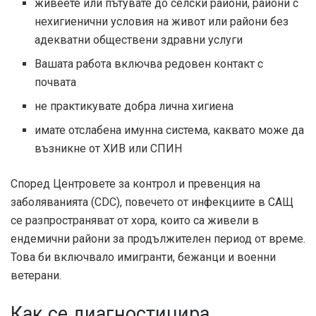
живеете или пътувате до селски райони, райони с
нехигиенични условия на живот или райони без
адекватни обществени здравни услуги
Вашата работа включва редовен контакт с
почвата
не практикувате добра лична хигиена
имате отслабена имунна система, каквато може да
възникне от ХИВ или СПИН
Според Центровете за контрол и превенция на
заболяванията (CDC), повечето от инфекциите в САЩ
се разпространяват от хора, които са живели в
ендемични райони за продължителен период от време.
Това би включвало имигранти, бежанци и военни
ветерани.
Как се диагностицира