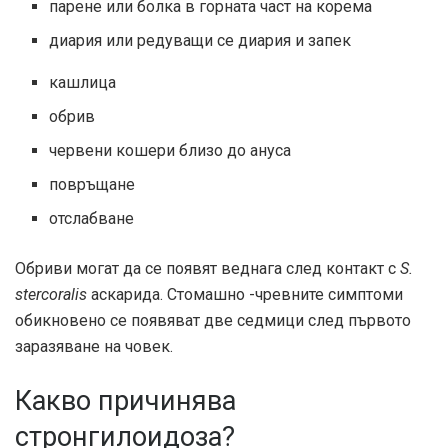
парене или болка в горната част на корема
диария или редуващи се диария и запек
кашлица
обрив
червени кошери близо до ануса
повръщане
отслабване
Обриви могат да се появят веднага след контакт с
S.
stercoralis
аскарида. Стомашно -чревните симптоми
обикновено се появяват две седмици след първото
заразяване на човек.
Какво причинява
стронгилоидоза?