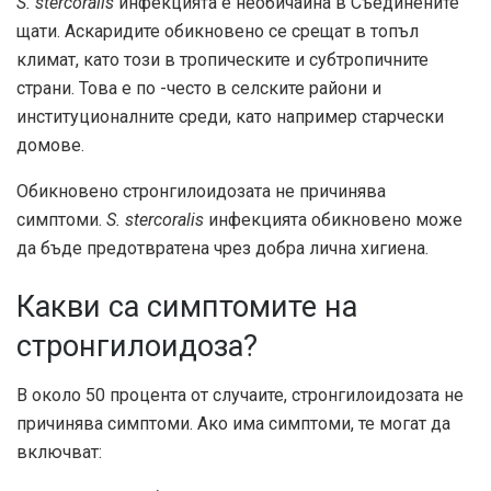
S. stercoralis
инфекцията е необичайна в Съединените
щати. Аскаридите обикновено се срещат в топъл
климат, като този в тропическите и субтропичните
страни. Това е по -често в селските райони и
институционалните среди, като например старчески
домове.
Обикновено стронгилоидозата не причинява
симптоми.
S. stercoralis
инфекцията обикновено може
да бъде предотвратена чрез добра лична хигиена.
Какви са симптомите на
стронгилоидоза?
В
около 50 процента
от случаите, стронгилоидозата не
причинява симптоми. Ако има симптоми, те могат да
включват: