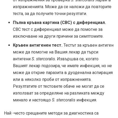
изпражненията. Може да се наложи да повторите
теста, за да получите точни резултати.
Пълна кръвна картина (CBC) с диференциал.
CBC тест с диференциал може да помогне за
изключване на други причини за симптомите.
Кръвен антигенен тест.
Тестът за кръвен антиген
може да помогне на Вашия лекар да търси
антигени
S. stercoralis
. Извършва се, когато
Вашият лекар подозира, че имате инфекция, но не
може да открие паразита в дуоденална аспирация
или в няколко проби от изпражненията.
Резултатите от тестовете обаче не могат да се
използват за определяне на разликата между
минало и настоящо
S. stercoralis
инфекция.
Най -често срещаните методи за диагностика са