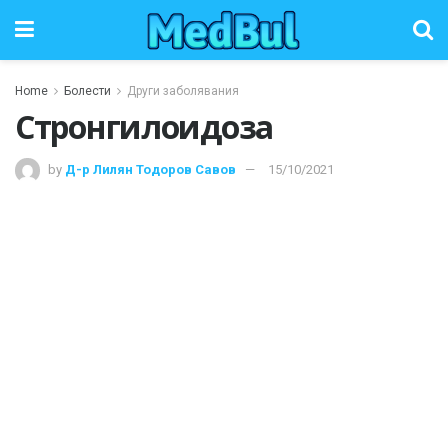
Home
Болести
Други заболявания
Стронгилоидоза
by
Д-р Лилян Тодоров Савов
15/10/2021