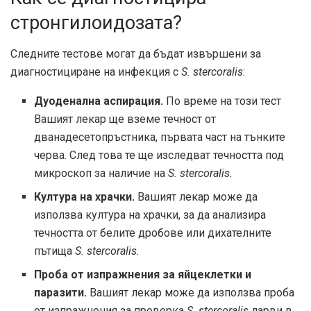
стронгилоидозата?
Следните тестове могат да бъдат извършени за
диагностициране на инфекция с
S. stercoralis
:
Дуоденална аспирация.
По време на този тест
Вашият лекар ще вземе течност от
дванадесетопръстника, първата част на тънките
черва. След това те ще изследват течността под
микроскоп за наличие на
S. stercoralis.
Култура на храчки.
Вашият лекар може да
използва култура на храчки, за да анализира
течността от белите дробове или дихателните
пътища
S. stercoralis.
Проба от изпражнения за яйцеклетки и
паразити.
Вашият лекар може да използва проба
от изпражнения за проверка
S. stercoralis
ларви в