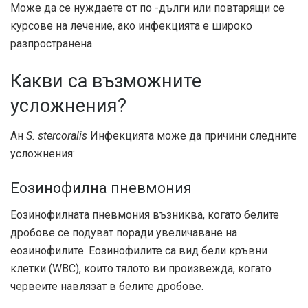
Може да се нуждаете от по -дълги или повтарящи се
курсове на лечение, ако инфекцията е широко
разпространена.
Какви са възможните
усложнения?
Ан
S. stercoralis
Инфекцията може да причини следните
усложнения:
Еозинофилна пневмония
Еозинофилната пневмония възниква, когато белите
дробове се подуват поради увеличаване на
еозинофилите. Еозинофилите са вид бели кръвни
клетки (WBC), които тялото ви произвежда, когато
червеите навлязат в белите дробове.