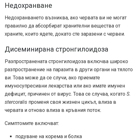
Недохранване
Недохранването възниква, ако червата ви не могат
правилно да абсорбират хранителни вещества от
храните, които ядете, докато сте заразени с червеи.
Дисеминирана стронгилоидоза
Разпространената стронгилоидоза включва широко
разпространение на паразита в други органи на тялото
ви. Това може да се случи, ако приемате
имуносупресивни лекарства или ако имате имунен
дефицит, причинен от вирус. Това се случва, когато
S.
stercoralis
променя своя жизнен цикъл, влиза в
червата и отново влиза в кръвния поток.
Симптомите включват:
подуване на корема и болка