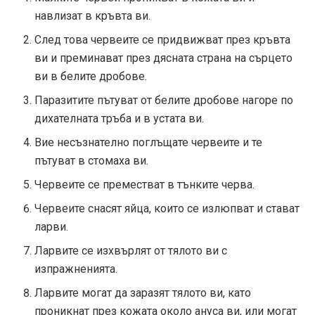
навлизат в кръвта ви.
След това червеите се придвижват през кръвта
ви и преминават през дясната страна на сърцето
ви в белите дробове.
Паразитите пътуват от белите дробове нагоре по
дихателната тръба и в устата ви.
Вие несъзнателно поглъщате червеите и те
пътуват в стомаха ви.
Червеите се преместват в тънките черва.
Червеите снасят яйца, които се излюпват и стават
ларви.
Ларвите се изхвърлят от тялото ви с
изпражненията.
Ларвите могат да заразят тялото ви, като
проникнат през кожата около ануса ви, или могат