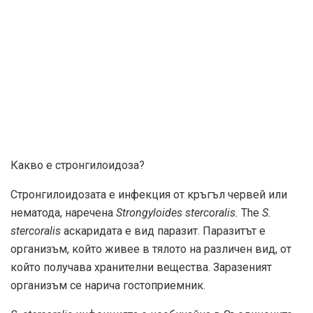
Какво е стронгилоидоза?
Стронгилоидозата е инфекция от кръгъл червей или
нематода, наречена
Strongyloides stercoralis.
The
S.
stercoralis
аскаридата е вид паразит. Паразитът е
организъм, който живее в тялото на различен вид, от
който получава хранителни вещества. Заразеният
организъм се нарича гостоприемник.