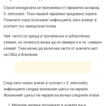
Стронгилоидозата се причинява от паразитен аскарид
S. stercoralis.
Този червей заразява предимно хората.
Повечето хора получават инфекцията, като влизат в
контакт със замърсена почва.
Най -често се среща в тропически и субтропичен
климат, но понякога може да се намери и в по -умерен
климат. Това може да включва части от южната част
на САЩ и Апалачия.
След като човек влезе в контакт с
S. stercoralis
,
инфекцията следва жизнения цикъл на червея.
Жизненият цикъл на червея включва следните етапи:
Малките червеи проникват в кожата ви и