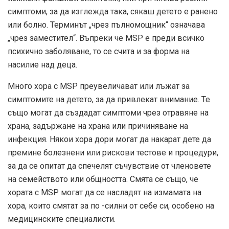
симптоми, за да изглежда така, сякаш детето е ранено
или болно. Терминът „чрез пълномощник“ означава
„чрез заместител“. Въпреки че MSP е преди всичко
психично заболяване, то се счита и за форма на
насилие над деца.
Много хора с MSP преувеличават или лъжат за
симптомите на детето, за да привлекат внимание. Те
също могат да създадат симптоми чрез отравяне на
храна, задържане на храна или причиняване на
инфекция. Някои хора дори могат да накарат дете да
премине болезнени или рискови тестове и процедури,
за да се опитат да спечелят съчувствие от членовете
на семейството или общността. Смята се също, че
хората с MSP могат да се насладят на измамата на
хора, които смятат за по -силни от себе си, особено на
медицинските специалисти.