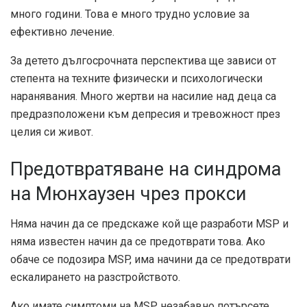
много години. Това е много трудно условие за
ефективно лечение.
За детето дългосрочната перспектива ще зависи от
степента на техните физически и психологически
наранявания. Много жертви на насилие над деца са
предразположени към депресия и тревожност през
целия си живот.
Предотвратяване на синдрома
на Мюнхаузен чрез прокси
Няма начин да се предскаже кой ще разработи MSP и
няма известен начин да се предотврати това. Ако
обаче се подозира MSP, има начини да се предотврати
ескалирането на разстройството.
Ако имате симптоми на MSP, незабавно потърсете