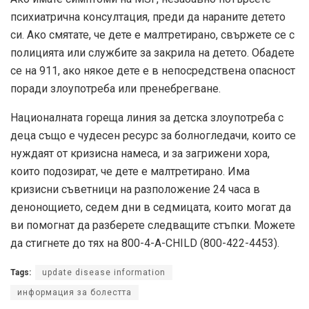
психиатрична консултация, преди да нараните детето
си. Ако смятате, че дете е малтретирано, свържете се с
полицията или службите за закрила на детето. Обадете
се на 911, ако някое дете е в непосредствена опасност
поради злоупотреба или пренебрегване.
Националната гореща линия за детска злоупотреба с
деца също е чудесен ресурс за болногледачи, които се
нуждаят от кризисна намеса, и за загрижени хора,
които подозират, че дете е малтретирано. Има
кризисни съветници на разположение 24 часа в
денонощието, седем дни в седмицата, които могат да
ви помогнат да разберете следващите стъпки. Можете
да стигнете до тях на 800-4-A-CHILD (800-422-4453).
Tags:
update disease information
информация за болестта