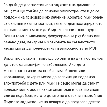
За да бъде диагностициран служител на домакин с
MSP, той ще трябва да признае злоупотребата и да се
подложи на психиатрично лечение. Хората с MSP обаче
са склонни към нечестност, така че диагностицирането
на състоянието може да бъде изключително трудно.
Освен това, с внимание, фокусирано върху болно или
ранено дете, лекарите и членовете на семейството
лесно могат да пренебрегнат възможността за MSP.
Вероятно лекарят първо ще се опита да диагностицира
детето със специфично заболяване. Ако дете
многократно изпитва необяснима болест или
нараняване, лекарят може да започне да подозира
злоупотреба с дете или MSP. Те също могат да станат
подозрителни, ако някакви симптоми внезапно спрат
или се подобрят, когато детето не е с техния настойник.
Първото задължение на лекаря е да предпази детето