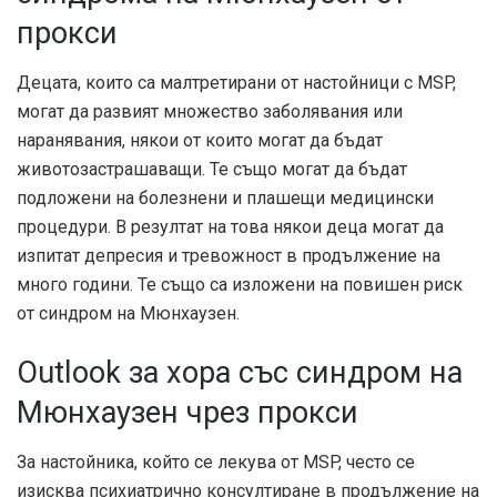
прокси
Децата, които са малтретирани от настойници с MSP,
могат да развият множество заболявания или
наранявания, някои от които могат да бъдат
животозастрашаващи. Те също могат да бъдат
подложени на болезнени и плашещи медицински
процедури. В резултат на това някои деца могат да
изпитат депресия и тревожност в продължение на
много години. Те също са изложени на повишен риск
от синдром на Мюнхаузен.
Outlook за хора със синдром на
Мюнхаузен чрез прокси
За настойника, който се лекува от MSP, често се
изисква психиатрично консултиране в продължение на