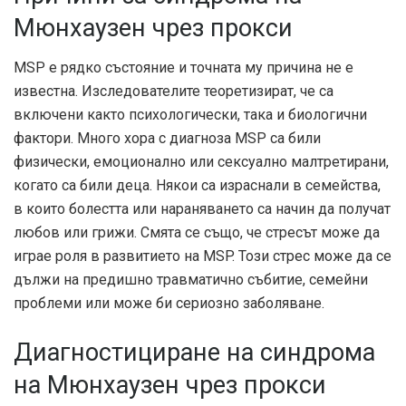
Мюнхаузен чрез прокси
MSP е рядко състояние и точната му причина не е
известна. Изследователите теоретизират, че са
включени както психологически, така и биологични
фактори. Много хора с диагноза MSP са били
физически, емоционално или сексуално малтретирани,
когато са били деца. Някои са израснали в семейства,
в които болестта или нараняването са начин да получат
любов или грижи. Смята се също, че стресът може да
играе роля в развитието на MSP. Този стрес може да се
дължи на предишно травматично събитие, семейни
проблеми или може би сериозно заболяване.
Диагностициране на синдрома
на Мюнхаузен чрез прокси