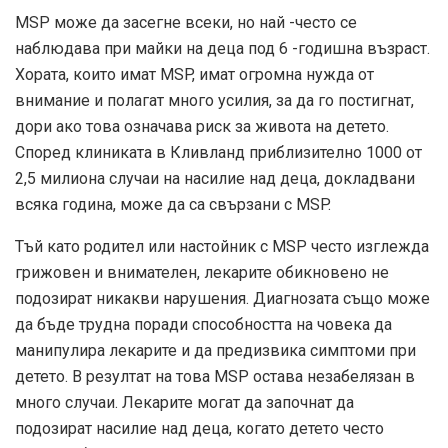
MSP може да засегне всеки, но най -често се
наблюдава при майки на деца под 6 -годишна възраст.
Хората, които имат MSP, имат огромна нужда от
внимание и полагат много усилия, за да го постигнат,
дори ако това означава риск за живота на детето.
Според клиниката в Кливланд приблизително 1000 от
2,5 милиона случаи на насилие над деца, докладвани
всяка година, може да са свързани с MSP.
Тъй като родител или настойник с MSP често изглежда
грижовен и внимателен, лекарите обикновено не
подозират никакви нарушения. Диагнозата също може
да бъде трудна поради способността на човека да
манипулира лекарите и да предизвика симптоми при
детето. В резултат на това MSP остава незабелязан в
много случаи. Лекарите могат да започнат да
подозират насилие над деца, когато детето често