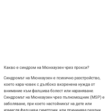
Какво е синдром на Мюнхаузен чрез прокси?
Синдромът на Мюнхаузен е психично разстройство,
което кара човек с дълбоко вкоренена нужда от
внимание към фалшива болест или нараняване.
Синдромът на Мюнхаузен чрез пълномощник (MSP) е
заболяване, при което настойникът на дете или
измисля фалшиви симптоми, или причинява реални