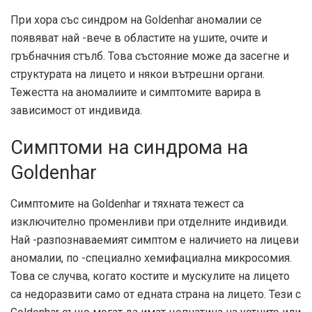
При хора със синдром на Goldenhar аномалии се
появяват най -вече в областите на ушите, очите и
гръбначния стълб. Това състояние може да засегне и
структурата на лицето и някои вътрешни органи.
Тежестта на аномалиите и симптомите варира в
зависимост от индивида.
Симптоми на синдрома на
Goldenhar
Симптомите на Goldenhar и тяхната тежест са
изключително променливи при отделните индивиди.
Най -разпознаваемият симптом е наличието на лицеви
аномалии, по -специално хемифациална микросомия.
Това се случва, когато костите и мускулите на лицето
са недоразвити само от едната страна на лицето. Тези с