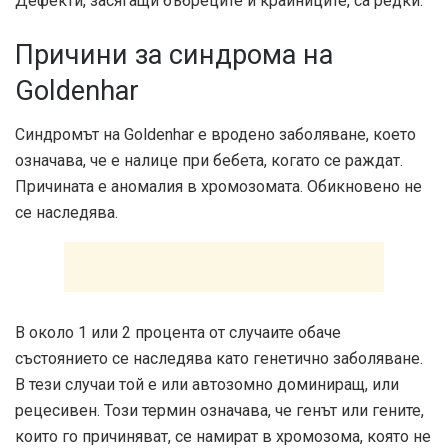
Дефекти, засягащи бъбреците и крайниците, са редки.
Причини за синдрома на
Goldenhar
Синдромът на Goldenhar е вродено заболяване, което
означава, че е налице при бебета, когато се раждат.
Причината е аномалия в хромозомата. Обикновено не
се наследява.
В около 1 или 2 процента от случаите обаче
състоянието се наследява като генетично заболяване.
В тези случаи той е или автозомно доминиращ, или
рецесивен. Този термин означава, че генът или гените,
които го причиняват, се намират в хромозома, която не