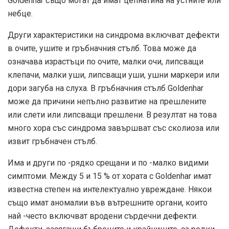
Goldenhar също могат да имат цепнатина на устните или
небце.
Други характеристики на синдрома включват дефекти
в очите, ушите и гръбначния стълб. Това може да
означава израстъци по очите, малки очи, липсващи
клепачи, малки уши, липсващи уши, ушни маркери или
дори загуба на слуха. В гръбначния стълб Goldenhar
може да причини непълно развитие на прешлените
или слети или липсващи прешлени. В резултат на това
много хора със синдрома завършват със сколиоза или
извит гръбначен стълб.
Има и други по -рядко срещани и по -малко видими
симптоми. Между 5 и 15 % от хората с Goldenhar имат
известна степен на интелектуално увреждане. Някои
също имат аномалии във вътрешните органи, които
най -често включват вродени сърдечни дефекти.