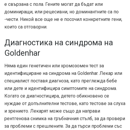
е свързана с пола. Гените могат да бъдат или
доминиращи, или рецесивни, но доминантните са по
-чести. Никой все още не е посочил конкретните гени,
които са отговорни.
Диагностика на синдрома на
Goldenhar
Няма един генетичен или хромозомен тест за
идентифициране на синдрома на Goldenhar. Лекар или
специалист поставя диагноза, като преглежда бебе
или дете и идентифицира симптомите на синдрома.
Когато се диагностицира, детето обикновено се
нуждае от допълнителни тестове, като тестове за слуха
и зрението. Лекарят може също да направи
рентгенова снимка на гръбначния стълб, за да провери
за проблеми с прешлените. За да търси проблеми със