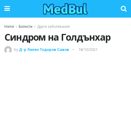
Home
Болести
Други заболявания
Синдром на Голдънхар
by
Д-р Лилян Тодоров Савов
18/10/2021