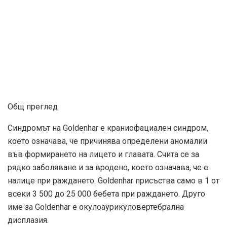
Общ преглед
Синдромът на Goldenhar е краниофациален синдром,
което означава, че причинява определени аномалии
във формирането на лицето и главата. Счита се за
рядко заболяване и за вродено, което означава, че е
налице при раждането. Goldenhar присъства само в 1 от
всеки 3 500 до 25 000 бебета при раждането. Друго
име за Goldenhar е окулоаурикуловертебрална
дисплазия.