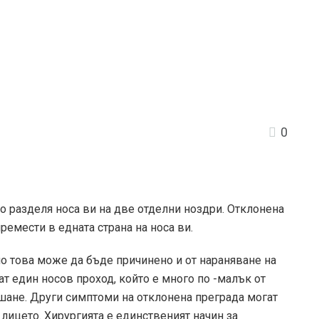
0
то разделя носа ви на две отделни ноздри. Отклонена
ремести в едната страна на носа ви.
но това може да бъде причинено и от нараняване на
ат един носов проход, който е много по -малък от
шане. Други симптоми на отклонена преграда могат
 лицето. Хирургията е единственият начин за