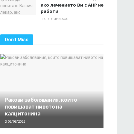
ако лечението Ви с AHP не
работи
4 ГОДИНИ AGO
Don't Miss
Ракови заболявания, които
повишават нивото на
калцитонина
06/08/2026