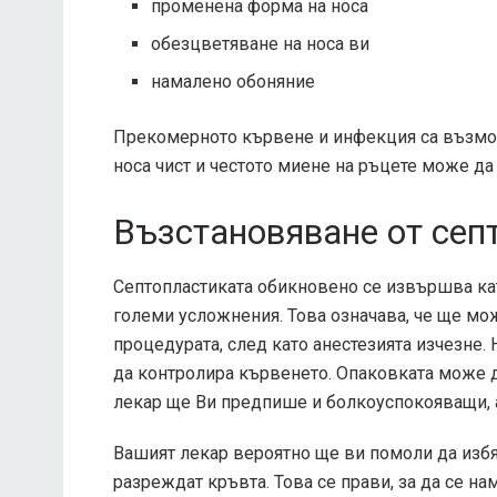
променена форма на носа
обезцветяване на носа ви
намалено обоняние
Прекомерното кървене и инфекция са възмо
носа чист и честото миене на ръцете може да
Възстановяване от сеп
Септопластиката обикновено се извършва кат
големи усложнения. Това означава, че ще мо
процедурата, след като анестезията изчезне. 
да контролира кървенето. Опаковката може д
лекар ще Ви предпише и болкоуспокояващи, 
Вашият лекар вероятно ще ви помоли да избя
разреждат кръвта. Това се прави, за да се н