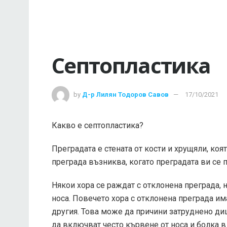
Септопластика
by
Д-р Лилян Тодоров Савов
17/10/2021
Какво е септопластика?
Преградата е стената от кости и хрущяли, коя
преграда възниква, когато преградата ви се п
Някои хора се раждат с отклонена преграда, 
носа. Повечето хора с отклонена преграда им
другия. Това може да причини затруднено ди
да включват често кървене от носа и болка в