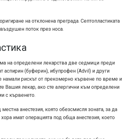
оригиране на отклонена преграда. Септопластиката
 въздушен поток през носа.
астика
ема на определени лекарства две седмици преди
 аспирин (буферин), ибупрофен (Advil) и други
 се намали рискът от прекомерно кървене по време и
те Вашия лекар, ако сте алергични към определени
ми с кървенето.
 местна анестезия, която обезсмисля зоната, за да
 хора имат операцията под обща анестезия, което