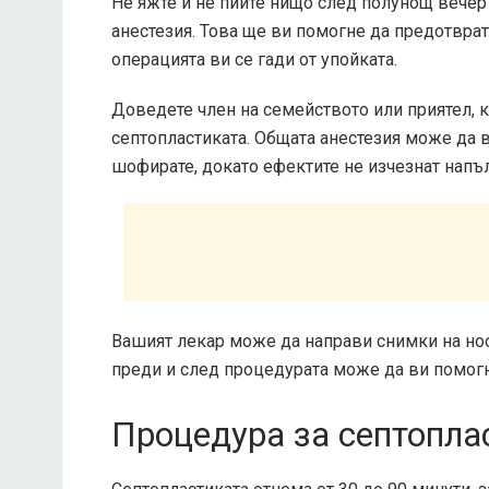
Не яжте и не пийте нищо след полунощ вечер
анестезия. Това ще ви помогне да предотвра
операцията ви се гади от упойката.
Доведете член на семейството или приятел, 
септопластиката. Общата анестезия може да 
шофирате, докато ефектите не изчезнат напъ
Вашият лекар може да направи снимки на нос
преди и след процедурата може да ви помогн
Процедура за септопла