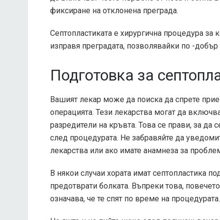
фиксиране на отклонена преграда.
Септопластиката е хирургична процедура за к
изправя преградата, позволявайки по -добър
Подготовка за септопл
Вашият лекар може да поиска да спрете при
операцията. Тези лекарства могат да включват
разредители на кръвта. Това се прави, за да
след процедурата. Не забравяйте да уведоми
лекарства или ако имате анамнеза за пробле
В някои случаи хората имат септопластика под
предотврати болката. Въпреки това, повечето
означава, че те спят по време на процедурата.