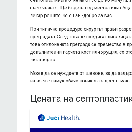
Септопластиката отнема от 30 до 90 минути, 
състоянието. Ще бъдете под местна или обща 
лекар решите, че е най -добро за вас.
При типична процедура хирургът прави разрез 
преградата. След това те повдигат лигавицата
това отклонената преграда се премества в пр
допълнителни парчета кост или хрущял, се от
лигавицата.
Може да се нуждаете от шевове, за да задър
на носа с памук обаче понякога е достатъчно,
Цената на септопласти