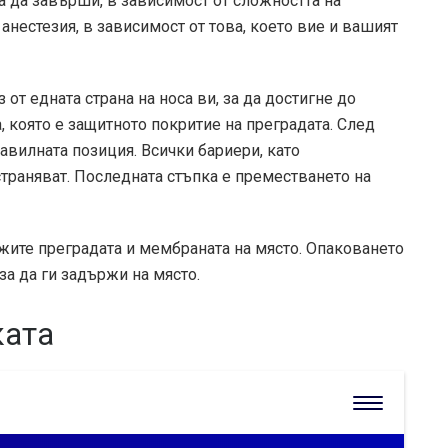
за да завърши, в зависимост от сложността на
анестезия, в зависимост от това, което вие и вашият
от едната страна на носа ви, за да достигне до
, която е защитното покритие на преградата. След
авилната позиция. Всички бариери, като
страняват. Последната стъпка е преместването на
жите преградата и мембраната на място. Опаковането
 за да ги задържи на място.
ката