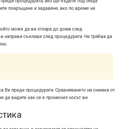
 преди процедурата, ако ще бъдете под обща
тите повръщане и задавяне, ако по време на
който може да ви откара до дома след
ви направи сънливи след процедурата. Не трябва да
лно.
а Ви преди процедурата. Сравняването на снимки от
е да видите как се е променил носът ви.
стика