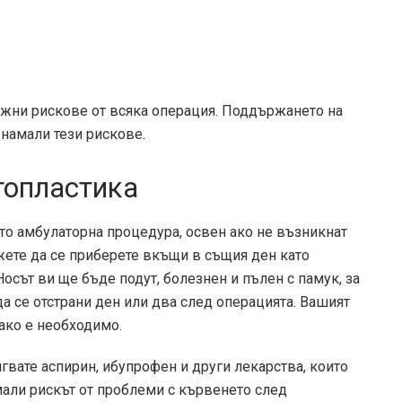
жни рискове от всяка операция. Поддържането на
 намали тези рискове.
топластика
о амбулаторна процедура, освен ако не възникнат
жете да се приберете вкъщи в същия ден като
Носът ви ще бъде подут, болезнен и пълен с памук, за
а се отстрани ден или два след операцията. Вашият
ако е необходимо.
гвате аспирин, ибупрофен и други лекарства, които
амали рискът от проблеми с кървенето след