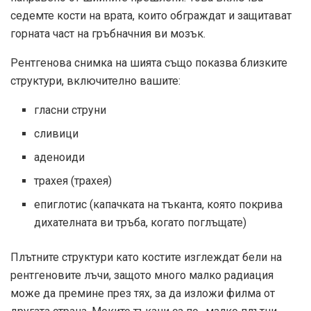
седемте кости на врата, които обграждат и защитават
горната част на гръбначния ви мозък.
Рентгенова снимка на шията също показва близките
структури, включително вашите:
гласни струни
сливици
аденоиди
трахея (трахея)
епиглотис (капачката на тъканта, която покрива
дихателната ви тръба, когато поглъщате)
Плътните структури като костите изглеждат бели на
рентгеновите лъчи, защото много малко радиация
може да премине през тях, за да изложи филма от