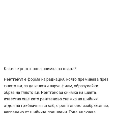
Какво е рентгенова снимка на шията?
Рентгенът е форма на радиация, която преминава през
тялото ви, за да изложи парче филм, образувайки
образ на тялото ви. Рентгенова снимка на шията,
известна още като рентгенова снимка на шийния
отдел на гръбначния стълб, е рентгеново изображение,
направено от шийните прешлени. Това включва