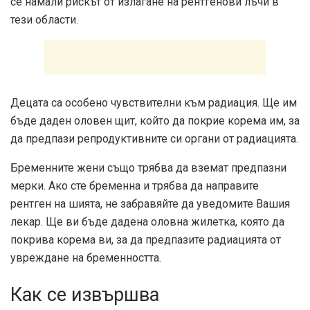
се намали рискът от излагане на рентгенови лъчи в
тези области.
Децата са особено чувствителни към радиация. Ще им
бъде даден оловен щит, който да покрие корема им, за
да предпази репродуктивните си органи от радиацията.
Бременните жени също трябва да вземат предпазни
мерки. Ако сте бременна и трябва да направите
рентген на шията, не забравяйте да уведомите Вашия
лекар. Ще ви бъде дадена оловна жилетка, която да
покрива корема ви, за да предпазите радиацията от
увреждане на бременността.
Как се извършва