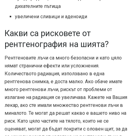
дихателните пътища
увеличени сливици и аденоиди
Какви са рисковете от
рентгенография на шията?
Рентгеновите лъчи са много безопасни и като цяло
нямат странични ефекти или усложнения.
Количеството радиация, използвано в една
рентгенова снимка, е доста малко. Ако обаче имате
много рентгенови лъчи, рискът от проблеми от
излагане на радиация се увеличава. Кажете на Вашия
лекар, ако сте имали множество рентгенови лъчи в
миналото. Те могат да решат какво е вашето ниво на
риск. Като цяло частите на тялото, които не се
оценяват, могат да бъдат покрити с оловен щит, за да