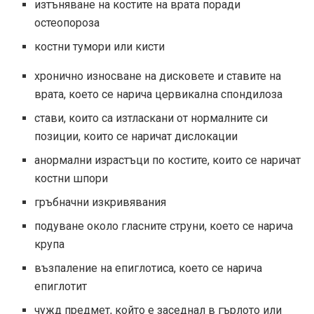
изтъняване на костите на врата поради
остеопороза
костни тумори или кисти
хронично износване на дисковете и ставите на
врата, което се нарича цервикална спондилоза
стави, които са изтласкани от нормалните си
позиции, които се наричат ​​дислокации
анормални израстъци по костите, които се наричат
​​костни шпори
гръбначни изкривявания
подуване около гласните струни, което се нарича
крупа
възпаление на епиглотиса, което се нарича
епиглотит
чужд предмет, който е заседнал в гърлото или