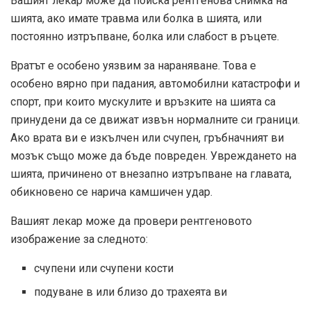
Вашият лекар може да поиска рентгенова снимка на
шията, ако имате травма или болка в шията, или
постоянно изтръпване, болка или слабост в ръцете.
Вратът е особено уязвим за нараняване. Това е
особено вярно при падания, автомобилни катастрофи и
спорт, при които мускулите и връзките на шията са
принудени да се движат извън нормалните си граници.
Ако врата ви е изкълчен или счупен, гръбначният ви
мозък също може да бъде повреден. Увреждането на
шията, причинено от внезапно изтръпване на главата,
обикновено се нарича камшичен удар.
Вашият лекар може да провери рентгеновото
изображение за следното:
счупени или счупени кости
подуване в или близо до трахеята ви