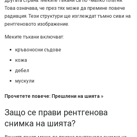
другата страна. Меките тъкани са по -малко плътни.
Това означава, че през тях може да премине повече
радиация. Тези структури ще изглеждат тъмно сиви на
рентгеновото изображение.
Меките тъкани включват:
кръвоносни съдове
кожа
дебел
мускули
Прочетете повече: Прешлени на шията »
Защо се прави рентгенова
снимка на шията?