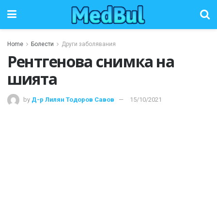
Home
Болести
Други заболявания
Рентгенова снимка на
шията
by
Д-р Лилян Тодоров Савов
15/10/2021