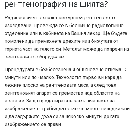
рентгенография на шията?
Радиологичен технолог извършва рентгеновото
изследване. Провежда се в болнично радиологично
отделение или в кабинета на Вашия лекар. Ще бъдете
помолени да премахнете дрехите или бижутата от
горната част на тялото си. Металът може да попречи на
рентгеновото оборудване.
Процедурата е безболезнена и обикновено отнема 15
минути или по -малко. Технологът първо ви кара да
лежите плоско на рентгеновата маса, а след това
рентгеновият апарат се премества над областта на
врата ви. За да предотвратите замъгляването на
изображението, трябва да останете много неподвижни
и да задържите дъха си за няколко минути, докато
изображението се прави.