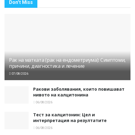
Don't Miss
Рак на матката (рак на ендометриума): Симптоми,
причини, диагностика и лечение
07/08/2026
Ракови заболявания, които повишават
нивото на калцитонина
06/08/2026
Тест за калцитонин: Цел и
интерпретация на резултатите
06/08/2026