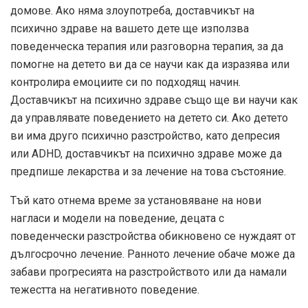
домове. Ако няма злоупотреба, доставчикът на
психично здраве на вашето дете ще използва
поведенческа терапия или разговорна терапия, за да
помогне на детето ви да се научи как да изразява или
контролира емоциите си по подходящ начин.
Доставчикът на психично здраве също ще ви научи как
да управлявате поведението на детето си. Ако детето
ви има друго психично разстройство, като депресия
или ADHD, доставчикът на психично здраве може да
предпише лекарства и за лечение на това състояние.
Тъй като отнема време за установяване на нови
нагласи и модели на поведение, децата с
поведенчески разстройства обикновено се нуждаят от
дългосрочно лечение. Ранното лечение обаче може да
забави прогресията на разстройството или да намали
тежестта на негативното поведение.