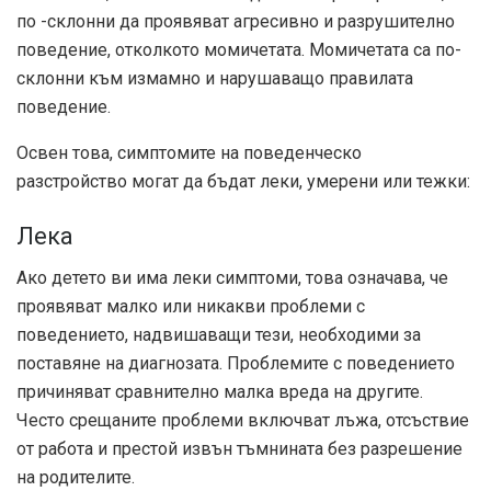
по -склонни да проявяват агресивно и разрушително
поведение, отколкото момичетата. Момичетата са по-
склонни към измамно и нарушаващо правилата
поведение.
Освен това, симптомите на поведенческо
разстройство могат да бъдат леки, умерени или тежки:
Лека
Ако детето ви има леки симптоми, това означава, че
проявяват малко или никакви проблеми с
поведението, надвишаващи тези, необходими за
поставяне на диагнозата. Проблемите с поведението
причиняват сравнително малка вреда на другите.
Често срещаните проблеми включват лъжа, отсъствие
от работа и престой извън тъмнината без разрешение
на родителите.