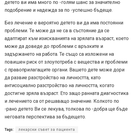
детето ви има много по -голям шанс за значително
подобрение и надежда за по -успешно бъдеще.
Без лечение е вероятно детето ви да има постоянни
проблеми. Те може да не са в състояние да се
адаптират към изискванията на зрялата възраст, което
може да доведе до проблеми с връзките и
задържането на работа. Те също са изложени на
повишен риск от злоупотреба с вещества и проблеми
с правоприлагащите органи. Вашето дете може дори
да развие разстройство на личността, като
антисоциално разстройство на личността, когато
достигне зряла възраст. Ето защо ранната диагностика
и лечението са от решаващо значение. Колкото по
-рано детето Ви се лекува, толкова по -добра ще бъде
неговата перспектива за бъдещето.
Tags:
лекарски съвет за пациента