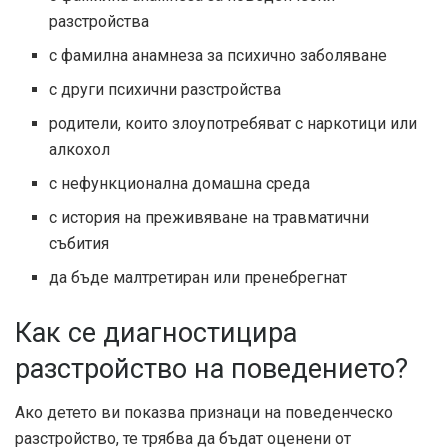
разстройства
с фамилна анамнеза за психично заболяване
с други психични разстройства
родители, които злоупотребяват с наркотици или
алкохол
с нефункционална домашна среда
с история на преживяване на травматични
събития
да бъде малтретиран или пренебрегнат
Как се диагностицира
разстройство на поведението?
Ако детето ви показва признаци на поведенческо
разстройство, те трябва да бъдат оценени от