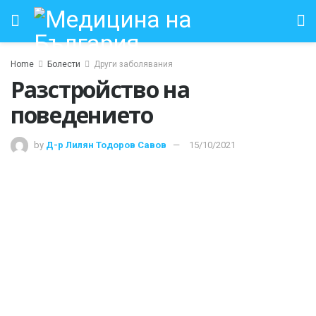
Home
Болести
Други заболявания
Разстройство на
поведението
by
Д-р Лилян Тодоров Савов
15/10/2021