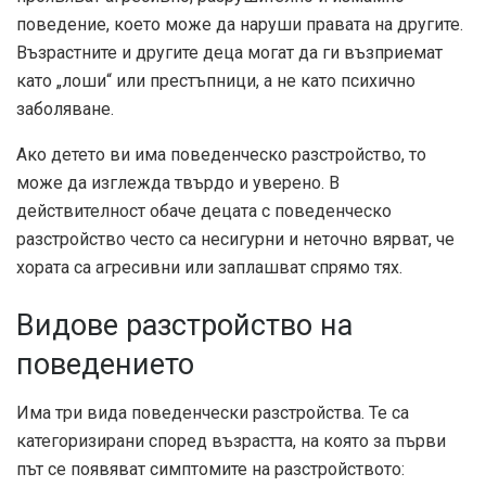
поведение, което може да наруши правата на другите.
Възрастните и другите деца могат да ги възприемат
като „лоши“ или престъпници, а не като психично
заболяване.
Ако детето ви има поведенческо разстройство, то
може да изглежда твърдо и уверено. В
действителност обаче децата с поведенческо
разстройство често са несигурни и неточно вярват, че
хората са агресивни или заплашват спрямо тях.
Видове разстройство на
поведението
Има три вида поведенчески разстройства. Те са
категоризирани според възрастта, на която за първи
път се появяват симптомите на разстройството: