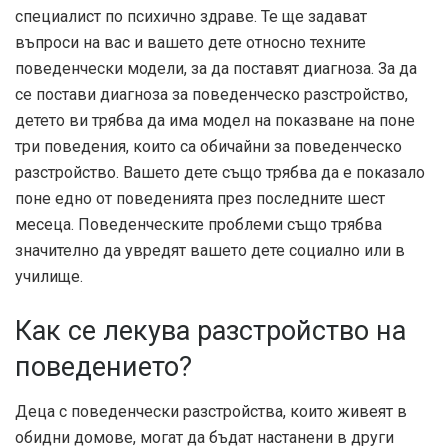
специалист по психично здраве. Те ще задават
въпроси на вас и вашето дете относно техните
поведенчески модели, за да поставят диагноза. За да
се постави диагноза за поведенческо разстройство,
детето ви трябва да има модел на показване на поне
три поведения, които са обичайни за поведенческо
разстройство. Вашето дете също трябва да е показало
поне едно от поведенията през последните шест
месеца. Поведенческите проблеми също трябва
значително да увредят вашето дете социално или в
училище.
Как се лекува разстройство на
поведението?
Деца с поведенчески разстройства, които живеят в
обидни домове, могат да бъдат настанени в други