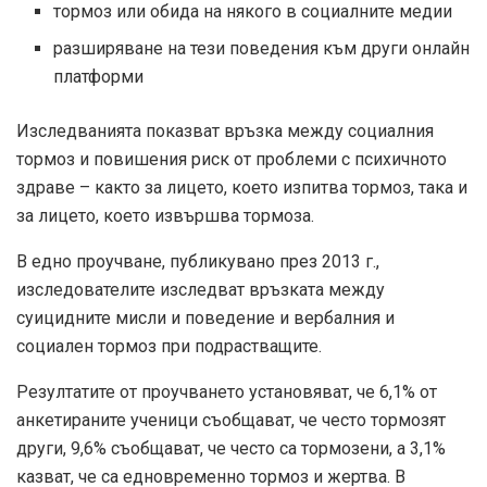
тормоз или обида на някого в социалните медии
разширяване на тези поведения към други онлайн
платформи
Изследванията показват връзка между социалния
тормоз и повишения риск от проблеми с психичното
здраве – както за лицето, което изпитва тормоз, така и
за лицето, което извършва тормоза.
В едно проучване, публикувано през 2013 г.,
изследователите изследват връзката между
суицидните мисли и поведение и вербалния и
социален тормоз при подрастващите.
Резултатите от проучването установяват, че 6,1% от
анкетираните ученици съобщават, че често тормозят
други, 9,6% съобщават, че често са тормозени, а 3,1%
казват, че са едновременно тормоз и жертва. В