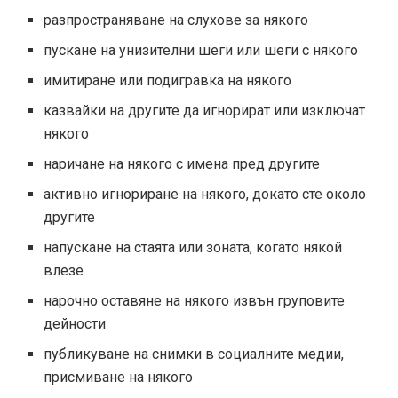
разпространяване на слухове за някого
пускане на унизителни шеги или шеги с някого
имитиране или подигравка на някого
казвайки на другите да игнорират или изключат
някого
наричане на някого с имена пред другите
активно игнориране на някого, докато сте около
другите
напускане на стаята или зоната, когато някой
влезе
нарочно оставяне на някого извън груповите
дейности
публикуване на снимки в социалните медии,
присмиване на някого