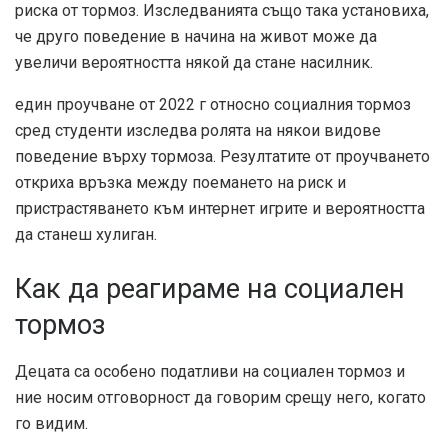
риска от тормоз. Изследванията също така установиха,
че друго поведение в начина на живот може да
увеличи вероятността някой да стане насилник.
един
проучване от 2022 г
относно социалния тормоз
сред студенти изследва ролята на някои видове
поведение върху тормоза. Резултатите от проучването
откриха връзка между поемането на риск и
пристрастяването към интернет игрите и вероятността
да станеш хулиган.
Как да реагираме на социален
тормоз
Децата са особено податливи на социален тормоз и
ние носим отговорност да говорим срещу него, когато
го видим.