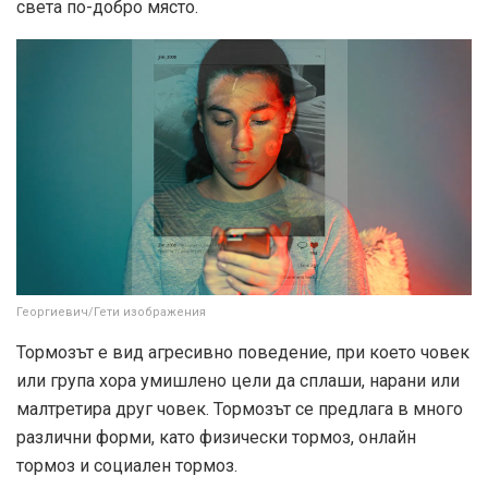
света по-добро място.
Георгиевич/Гети изображения
Тормозът е вид агресивно поведение, при което човек
или група хора умишлено цели да сплаши, нарани или
малтретира друг човек. Тормозът се предлага в много
различни форми, като физически тормоз, онлайн
тормоз и социален тормоз.