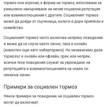
тормоз или агресия, е форма на тормоз, използвана за
умишлено накърняване на нечия социална репутация
или взаимоотношения с другите. Социалният тормоз
може да дойде от съученици, колеги и дори приятели и
семейство.
Социалният тормоз често включва непряко поведение
и може да се случи както лично, така и онлайн
(известен още като кибертормоз). Но независимо дали
тормозът е онлайн или офлайн, пряк или непряк,
всички тези поведения служат за увреждане на
репутацията и взаимоотношенията на човек по
някакъв начин.
Примери за социален тормоз
Някои примери за поведение на социален тормоз
могат да включват: