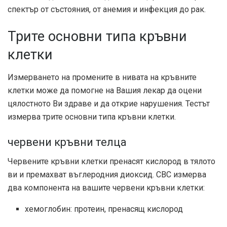
спектър от състояния, от анемия и инфекция до рак.
Трите основни типа кръвни
клетки
Измерването на промените в нивата на кръвните
клетки може да помогне на Вашия лекар да оцени
цялостното Ви здраве и да открие нарушения. Тестът
измерва трите основни типа кръвни клетки.
червени кръвни телца
Червените кръвни клетки пренасят кислород в тялото
ви и премахват въглеродния диоксид. CBC измерва
два компонента на вашите червени кръвни клетки:
хемоглобин: протеин, пренасящ кислород