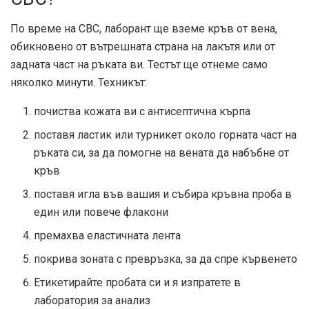
По време на CBC, лаборант ще вземе кръв от вена,
обикновено от вътрешната страна на лакътя или от
задната част на ръката ви. Тестът ще отнеме само
няколко минути. Техникът:
почиства кожата ви с антисептична кърпа
поставя ластик или турникет около горната част на
ръката си, за да помогне на вената да набъбне от
кръв
поставя игла във вашия и събира кръвна проба в
един или повече флакони
премахва еластичната лента
покрива зоната с превръзка, за да спре кървенето
Етикетирайте пробата си и я изпратете в
лаборатория за анализ