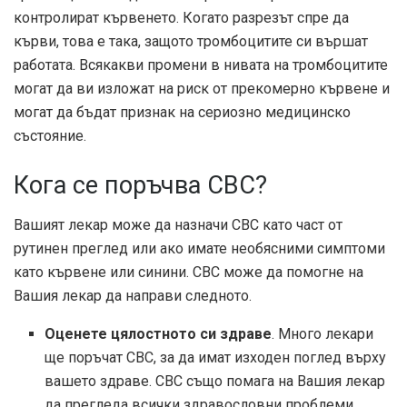
контролират кървенето. Когато разрезът спре да
кърви, това е така, защото тромбоцитите си вършат
работата. Всякакви промени в нивата на тромбоцитите
могат да ви изложат на риск от прекомерно кървене и
могат да бъдат признак на сериозно медицинско
състояние.
Кога се поръчва CBC?
Вашият лекар може да назначи CBC като част от
рутинен преглед или ако имате необясними симптоми
като кървене или синини. CBC може да помогне на
Вашия лекар да направи следното.
Оценете цялостното си здраве
. Много лекари
ще поръчат CBC, за да имат изходен поглед върху
вашето здраве. CBC също помага на Вашия лекар
да прегледа всички здравословни проблеми.