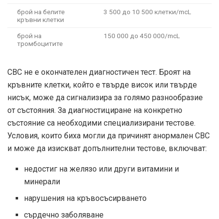
брой на белите
3 500 до 10 500 клетки/mcL
кръвни клетки
брой на
150 000 до 450 000/mcL
тромбоцитите
CBC не е окончателен диагностичен тест. Броят на
кръвните клетки, който е твърде висок или твърде
нисък, може да сигнализира за голямо разнообразие
от състояния. За диагностициране на конкретно
състояние са необходими специализирани тестове.
Условия, които биха могли да причинят анормален CBC
и може да изискват допълнителни тестове, включват:
недостиг на желязо или други витамини и
минерали
нарушения на кръвосъсирването
сърдечно заболяване