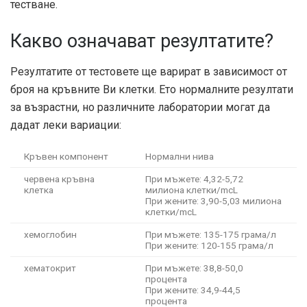
тестване.
Какво означават резултатите?
Резултатите от тестовете ще варират в зависимост от
броя на кръвните Ви клетки. Ето нормалните резултати
за възрастни, но различните лаборатории могат да
дадат леки вариации:
Кръвен компонент
Нормални нива
червена кръвна
При мъжете: 4,32-5,72
клетка
милиона клетки/mcL
При жените: 3,90-5,03 милиона
клетки/mcL
хемоглобин
При мъжете: 135-175 грама/л
При жените: 120-155 грама/л
хематокрит
При мъжете: 38,8-50,0
процента
При жените: 34,9-44,5
процента