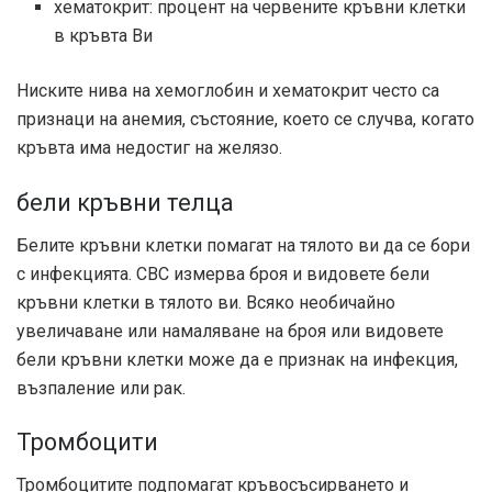
хематокрит: процент на червените кръвни клетки
в кръвта Ви
Ниските нива на хемоглобин и хематокрит често са
признаци на анемия, състояние, което се случва, когато
кръвта има недостиг на желязо.
бели кръвни телца
Белите кръвни клетки помагат на тялото ви да се бори
с инфекцията. CBC измерва броя и видовете бели
кръвни клетки в тялото ви. Всяко необичайно
увеличаване или намаляване на броя или видовете
бели кръвни клетки може да е признак на инфекция,
възпаление или рак.
Тромбоцити
Тромбоцитите подпомагат кръвосъсирването и