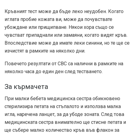
Кръвният тест може да бъде леко неудобен. Когато
иглата пробие кожата ви, може да почувствате
убождане или прищипване. Някои хора също се
чувстват припаднали или замаяни, когато видят кръв.
Впоследствие може да имате леки синини, но те ще се
изчистят в рамките на няколко дни.
Повечето резултати от CBC са налични в рамките на
няколко часа до един ден след тестването.
За кърмачета
При малки бебета медицинска сестра обикновено
стерилизира петата на стъпалото и използва малка
игла, наречена ланцет, за да убоде зоната. След това
медицинската сестра внимателно ще стисне петата и
ще събере малко количество кръв във флакон за