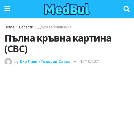
Home
Болести
Други заболявания
Пълна кръвна картина
(CBC)
by
Д-р Лилян Тодоров Савов
16/10/2021