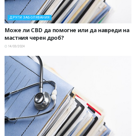
ДРУГИ ЗАБОЛЯВАНИЯ
Може ли CBD да помогне или да навреди на
мастния черен дроб?
14/03/2024