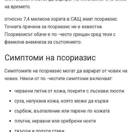
на времето.
относно
7,4 милиона
хората в САЩ имат псориазис.
Точната причина за псориазис не е известна.
Псориазисът обаче е по -често срещан сред тези с
фамилна анамнеза за състоянието.
Симптоми на псориазис
Симптомите на псориазис могат да варират от човек на
човек. Някои от по -честите симптоми включват:
червени петна от кожа, покрити с лъскави люспи
суха, напукана кожа, която може да кърви
сърбеж, възпаление или парене по кожата
плътни, неравни или оребрени нокти
твърди и подути стави