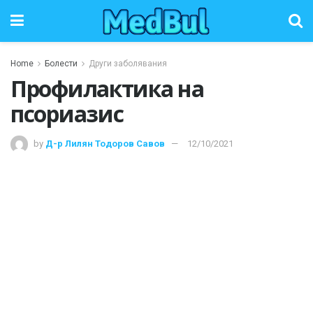
Home
Болести
Други заболявания
Профилактика на
псориазис
by
Д-р Лилян Тодоров Савов
12/10/2021