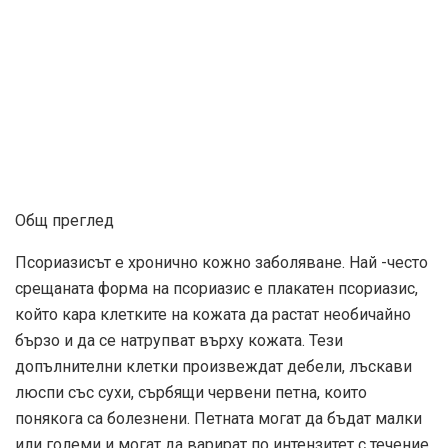
Общ преглед
Псориазисът е хронично кожно заболяване. Най -често
срещаната форма на псориазис е плакатен псориазис,
който кара клетките на кожата да растат необичайно
бързо и да се натрупват върху кожата. Тези
допълнителни клетки произвеждат дебели, лъскави
люспи със сухи, сърбящи червени петна, които
понякога са болезнени. Петната могат да бъдат малки
или големи и могат да варират по интензитет с течение