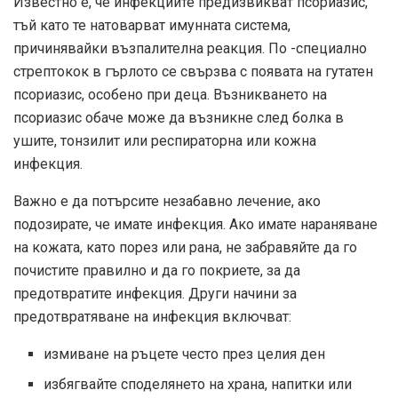
Известно е, че инфекциите предизвикват псориазис,
тъй като те натоварват имунната система,
причинявайки възпалителна реакция. По -специално
стрептокок в гърлото се свързва с появата на гутатен
псориазис, особено при деца. Възникването на
псориазис обаче може да възникне след болка в
ушите, тонзилит или респираторна или кожна
инфекция.
Важно е да потърсите незабавно лечение, ако
подозирате, че имате инфекция. Ако имате нараняване
на кожата, като порез или рана, не забравяйте да го
почистите правилно и да го покриете, за да
предотвратите инфекция. Други начини за
предотвратяване на инфекция включват:
измиване на ръцете често през целия ден
избягвайте споделянето на храна, напитки или