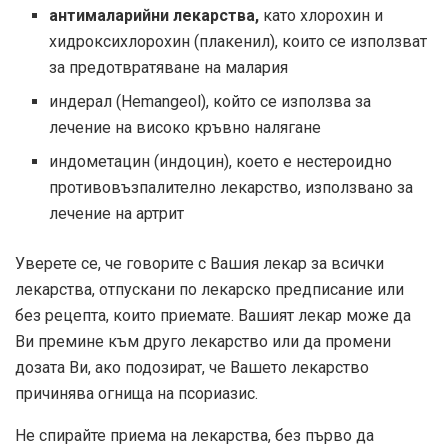
антималарийни лекарства,
като хлорохин и
хидроксихлорохин (плакенил), които се използват
за предотвратяване на малария
индерал (Hemangeol), който се използва за
лечение на високо кръвно налягане
индометацин (индоцин), което е нестероидно
противовъзпалително лекарство, използвано за
лечение на артрит
Уверете се, че говорите с Вашия лекар за всички
лекарства, отпускани по лекарско предписание или
без рецепта, които приемате. Вашият лекар може да
Ви премине към друго лекарство или да промени
дозата Ви, ако подозират, че Вашето лекарство
причинява огнища на псориазис.
Не спирайте приема на лекарства, без първо да