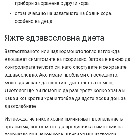
прибори за хранене с други хора
ограничаване на излагането на болни хора,
особено на деца
Яжте здравословна диета
Затлъстяването или наднорменото тегло изглежда
влошават симптомите на псориазис. Затова е важно да
контролирате теглото си, като спортувате и се храните
здравословно. Ако имате проблеми с последното,
може да искате да посетите диетолог за помощ.
Диетолог ще ви помогне да разберете колко храна и
какви конкретни храни трябва да ядете всеки ден, за
да отслабнете.
Изглежда, че някои храни причиняват възпаление в
организма, което може да предизвика симптоми на
псориазис при някои хора. Други храни изглежда