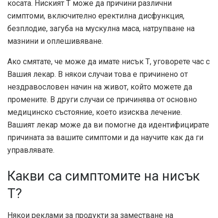
косата. Ниският T може да причини различни
симптоми, включително еректилна дисфункция,
безплодие, загуба на мускулна маса, натрупване на
мазнини и оплешивяване.
Ако смятате, че може да имате нисък Т, уговорете час с
Вашия лекар. В някои случаи това е причинено от
нездравословен начин на живот, който можете да
промените. В други случаи се причинява от основно
медицинско състояние, което изисква лечение.
Вашият лекар може да ви помогне да идентифицирате
причината за вашите симптоми и да научите как да ги
управлявате.
Какви са симптомите на нисък
Т?
Някои реклами за продукти за заместване на