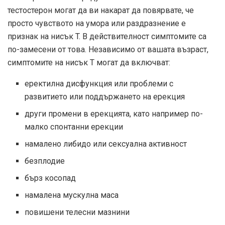
тестостерон могат да ви накарат да повярвате, че
просто чувството на умора или раздразнение е
признак на нисък T. В действителност симптомите са
по-замесени от това. Независимо от вашата възраст,
симптомите на нисък Т могат да включват:
еректилна дисфункция или проблеми с
развитието или поддържането на ерекция
други промени в ерекцията, като например по-
малко спонтанни ерекции
намалено либидо или сексуална активност
безплодие
бърз косопад
намалена мускулна маса
повишени телесни мазнини