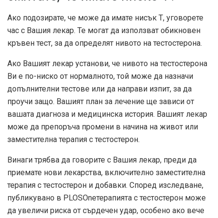
Ако подозирате, че може да имате нисък Т, уговорете
час с Вашия лекар. Те могат да използват обикновен
кръвен тест, за да определят нивото на тестостерона.
Ако Вашият лекар установи, че нивото на тестостерона
Ви е по-ниско от нормалното, той може да назначи
допълнителни тестове или да направи изпит, за да
проучи защо. Вашият план за лечение ще зависи от
вашата диагноза и медицинска история. Вашият лекар
може да препоръча промени в начина на живот или
заместителна терапия с тестостерон.
Винаги трябва да говорите с Вашия лекар, преди да
приемате нови лекарства, включително заместителна
терапия с тестостерон и добавки. Според изследване,
публикувано в
PLOSOne
терапията с тестостерон може
да увеличи риска от сърдечен удар, особено ако вече