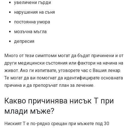
увеличени гърди
нарушения на съня
постоянна умора
мозъчна мъгла
депресия
Много от тези симптоми могат да бъдат причинени и от
други медицински състояния или фактори на начина на
живот. Ако ги изпитвате, уговорете час с Вашия лекар.
Те могат да ви помогнат да идентифицирате основната
причина и да препоръчат план за лечение.
Какво причинява нисък Т при
млади мъже?
Ниският T е по-рядко срещан при мъжете под 30