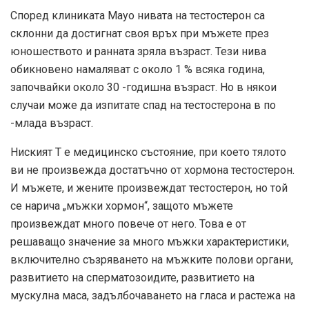
Според клиниката Mayo нивата на тестостерон са
склонни да достигнат своя връх при мъжете през
юношеството и ранната зряла възраст. Тези нива
обикновено намаляват с около 1 % всяка година,
започвайки около 30 -годишна възраст. Но в някои
случаи може да изпитате спад на тестостерона в по
-млада възраст.
Ниският T е медицинско състояние, при което тялото
ви не произвежда достатъчно от хормона тестостерон.
И мъжете, и жените произвеждат тестостерон, но той
се нарича „мъжки хормон“, защото мъжете
произвеждат много повече от него. Това е от
решаващо значение за много мъжки характеристики,
включително съзряването на мъжките полови органи,
развитието на сперматозоидите, развитието на
мускулна маса, задълбочаването на гласа и растежа на