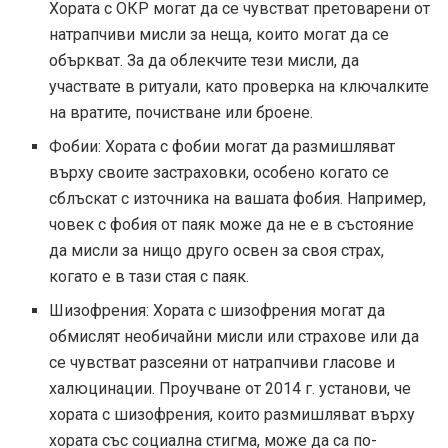
Хората с ОКР могат да се чувстват претоварени от
натрапчиви мисли за неща, които могат да се
объркват. За да облекчите тези мисли, да
участвате в ритуали, като проверка на ключалките
на вратите, почистване или броене.
Фобии: Хората с фобии могат да размишляват
върху своите застраховки, особено когато се
сблъскат с източника на вашата фобия. Например,
човек с фобия от паяк може да не е в състояние
да мисли за нищо друго освен за своя страх,
когато е в тази стая с паяк.
Шизофрения: Хората с шизофрения могат да
обмислят необичайни мисли или страхове или да
се чувстват разсеяни от натрапчиви гласове и
халюцинации. Проучване от 2014 г. установи, че
хората с шизофрения, които размишляват върху
хората със социална стигма, може да са по-