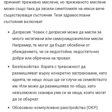
причинят преживно мислене, но преживното мислене
може също така да засили симптомите на някои вече
съществуващи състояния. Тези здравословни
състояния включват:
Депресия: Човек с депресия може да мисли за
много негативни или самоунищожителни мисли.
Например, те могат да бъдат обсебени от
убеждението, че са недостойни, недостатъчно
добри или обречени на провал.
Безпокойство: Хората с тревожност да
размишляват върху конкретно застраховане, като
идеята, че нещо лошо ще се случи на семейството
им. Или може да размишлява по-общо, като
невъзможно сканира ума си за неща, които могат
да се объркат.
Обсесивно-компулсивно разстройство (ОКР):