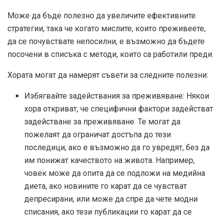
Може да бъде полезно да увеличите ефективните
стратегии, така че когато мислите, които преживеете,
да се почувствате непосилни, е възможно да бъдете
посочени в списъка с методи, които са работили преди.
Хората могат да намерят съвети за следните полезни:
Избягвайте задействания за преживяване: Някои
хора откриват, че специфични фактори задействат
задействане за преживяване. Те могат да
пожелаят да ограничат достъпа до тези
последици, ако е възможно да го увредят, без да
им понижат качеството на живота. Например,
човек може да опита да се подложи на медийна
диета, ако новините го карат да се чувстват
депресирани, или може да спре да чете модни
списания, ако тези публикации го карат да се