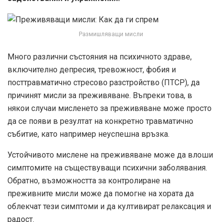
Размишляващи мисли
Много различни състояния на психичното здраве,
включително депресия, тревожност, фобия и
посттравматично стресово разстройство (ПТСР), да
причинят мисли за преживяване. Въпреки това, в
някои случаи мисленето за преживяване може просто
да се появи в резултат на конкретно травматично
събитие, като например неуспешна връзка.
Устойчивото мислене на преживяване може да влоши
симптомите на съществуващи психични заболявания.
Обратно, възможността за контролиране на
преживните мисли може да помогне на хората да
облекчат тези симптоми и да култивират релаксация и
радост.