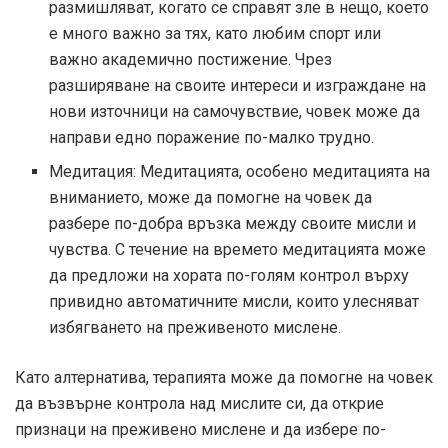
размишляват, когато се справят зле в нещо, което
е много важно за тях, като любим спорт или
важно академично постижение. Чрез
разширяване на своите интереси и изграждане на
нови източници на самочувствие, човек може да
направи едно поражение по-малко трудно.
Медитация: Медитацията, особено медитацията на
вниманието, може да помогне на човек да
разбере по-добра връзка между своите мисли и
чувства. С течение на времето медитацията може
да предложи на хората по-голям контрол върху
привидно автоматичните мисли, които улесняват
избягването на преживеното мислене.
Като алтернатива, терапията може да помогне на човек
да възвърне контрола над мислите си, да открие
признаци на преживено мислене и да избере по-