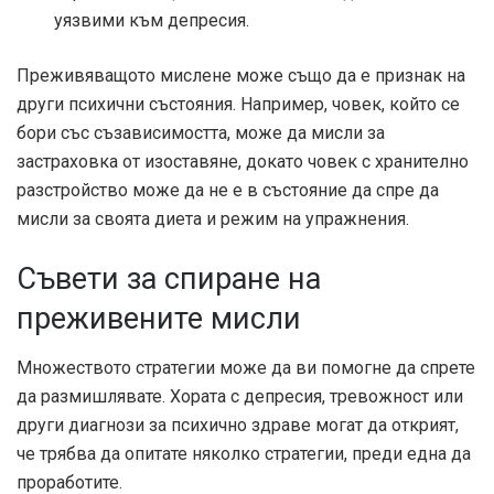
уязвими към депресия.
Преживяващото мислене може също да е признак на
други психични състояния. Например, човек, който се
бори със съзависимостта, може да мисли за
застраховка от изоставяне, докато човек с хранително
разстройство може да не е в състояние да спре да
мисли за своята диета и режим на упражнения.
Съвети за спиране на
преживените мисли
Множеството стратегии може да ви помогне да спрете
да размишлявате. Хората с депресия, тревожност или
други диагнози за психично здраве могат да открият,
че трябва да опитате няколко стратегии, преди една да
проработите.