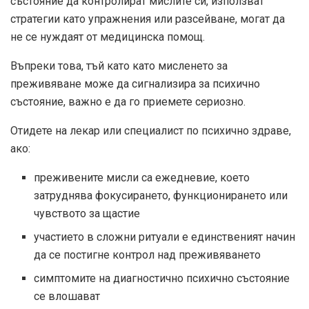
състояние да контролират мислите си, използват
стратегии като упражнения или разсейване, могат да
не се нуждаят от медицинска помощ.
Въпреки това, тъй като като мисленето за
преживяване може да сигнализира за психично
състояние, важно е да го приемете сериозно.
Отидете на лекар или специалист по психично здраве,
ако:
преживените мисли са ежедневие, което
затруднява фокусирането, функционирането или
чувството за щастие
участието в сложни ритуали е единственият начин
да се постигне контрол над преживяването
симптомите на диагностично психично състояние
се влошават