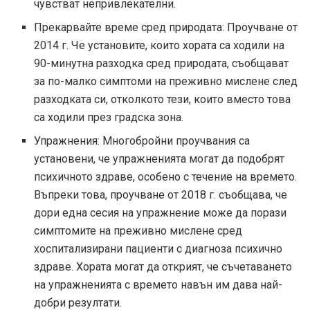
чувстват непривлекателни.
Прекарвайте време сред природата: Проучване от
2014 г. Че установите, които хората са ходили на
90-минутна разходка сред природата, съобщават
за по-малко симптоми на преживно мислене след
разходката си, отколкото тези, които вместо това
са ходили през градска зона.
Упражнения: Многобройни проучвания са
установени, че упражненията могат да подобрят
психичното здраве, особено с течение на времето.
Въпреки това, проучване от 2018 г. съобщава, че
дори една сесия на упражнение може да порази
симптомите на преживно мислене сред
хоспитализирани пациенти с диагноза психично
здраве. Хората могат да открият, че съчетаването
на упражненията с времето навън им дава най-
добри резултати.