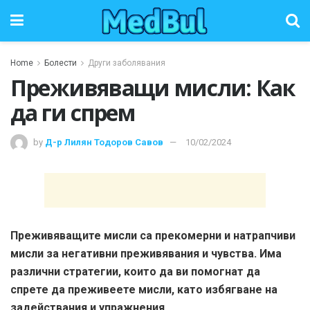
Home
Болести
Други заболявания
Преживяващи мисли: Как
да ги спрем
by
Д-р Лилян Тодоров Савов
10/02/2024
Преживяващите мисли са прекомерни и натрапчиви
мисли за негативни преживявания и чувства. Има
различни стратегии, които да ви помогнат да
спрете да преживеете мисли, като избягване на
задействания и упражнения.