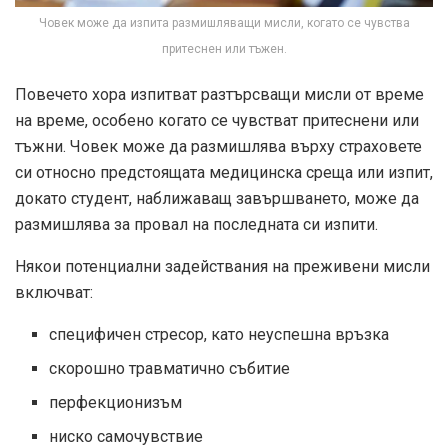
Човек може да изпита размишляващи мисли, когато се чувства
притеснен или тъжен.
Повечето хора изпитват разтърсващи мисли от време
на време, особено когато се чувстват притеснени или
тъжни. Човек може да размишлява върху страховете
си относно предстоящата медицинска среща или изпит,
докато студент, наближаващ завършването, може да
размишлява за провал на последната си изпити.
Някои потенциални задействания на преживени мисли
включват:
специфичен стресор, като неуспешна връзка
скорошно травматично събитие
перфекционизъм
ниско самочувствие