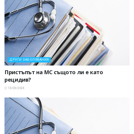
ДРУГИ ЗАБОЛЯВАНИЯ
Пристъпът на МС същото ли е като
рецидив?
13/03/2024