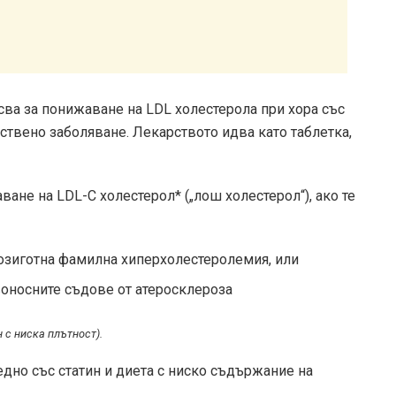
исва за понижаване на LDL холестерола при хора със
твено заболяване. Лекарството идва като таблетка,
ване на LDL-C холестерол* („лош холестерол“), ако те
розиготна фамилна хиперхолестеролемия, или
воносните съдове от атеросклероза
н с ниска плътност).
дно със статин и диета с ниско съдържание на