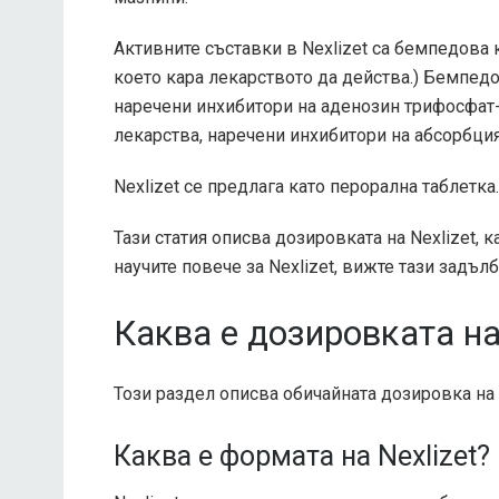
Активните съставки в Nexlizet са бемпедова к
което кара лекарството да действа.) Бемпед
наречени инхибитори на аденозин трифосфат
лекарства, наречени инхибитори на абсорбция
Nexlizet се предлага като перорална таблетка.
Тази статия описва дозировката на Nexlizet, к
научите повече за Nexlizet, вижте тази задълб
Каква е дозировката на 
Този раздел описва обичайната дозировка на N
Каква е формата на Nexlizet?