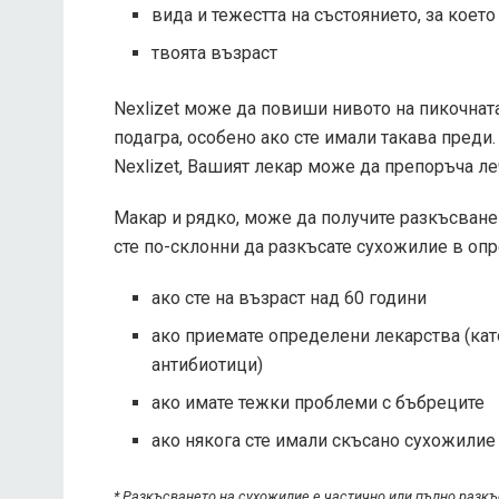
вида и тежестта на състоянието, за коет
твоята възраст
Nexlizet може да повиши нивото на пикочнат
подагра, особено ако сте имали такава преди
Nexlizet, Вашият лекар може да препоръча ле
Макар и рядко, може да получите разкъсване 
сте по-склонни да разкъсате сухожилие в опр
ако сте на възраст над 60 години
ако приемате определени лекарства (ка
антибиотици)
ако имате тежки проблеми с бъбреците
ако някога сте имали скъсано сухожилие
* Разкъсването на сухожилие е частично или пълно разкъс