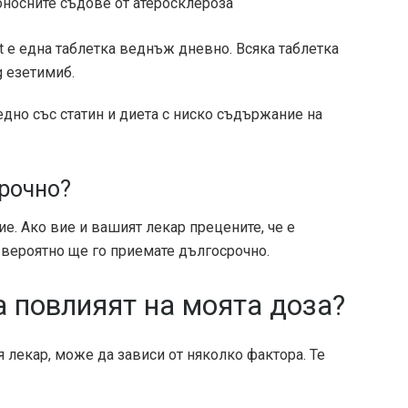
оносните съдове от атеросклероза
et е една таблетка веднъж дневно. Всяка таблетка
 езетимиб.
дно със статин и диета с ниско съдържание на
срочно?
ие. Ако вие и вашият лекар прецените, че е
 вероятно ще го приемате дългосрочно.
а повлияят на моята доза?
я лекар, може да зависи от няколко фактора. Те