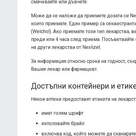
смачквайте или дъвчете.
Може да се наложи да приемете дозата си Nex
които приемате. Един пример са секвестрант
(Welchol). Ако приемате този тип лекарства, в
преди или 4 часа след приема. Посъветвайте
на други лекарства от Nexlizet.
За информация относно срока на годност, съхр
Вашия лекар или фармацевт.
Достъпни контейнери и етике
Някои аптеки предоставят етикети на лекарств
имат голям шрифт
използвайте брайл
включва код, който можете да сканирате 