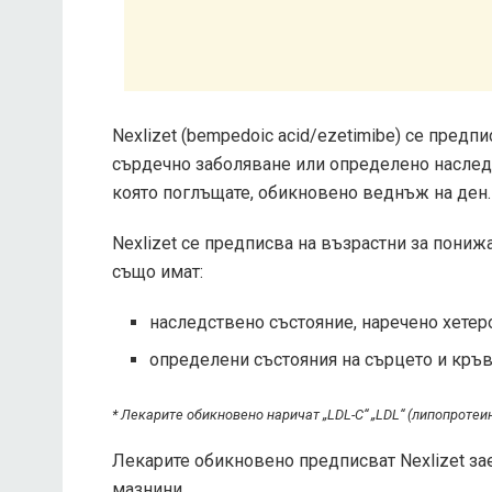
Nexlizet (bempedoic acid/ezetimibe) се предп
сърдечно заболяване или определено наследс
която поглъщате, обикновено веднъж на ден.
Nexlizet се предписва на възрастни за понижа
също имат:
наследствено състояние, наречено хете
определени състояния на сърцето и кръ
* Лекарите обикновено наричат ​​„LDL-C“ „LDL“ (липопротеи
Лекарите обикновено предписват Nexlizet зае
мазнини.