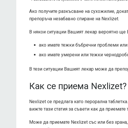
Ако получите разкъсване на сухожилие, докат
препоръча незабавно спиране на Nexlizet.
В някои ситуации Вашият лекар вероятно ще Ви
ако имате тежки бъбречни проблеми или 
ако имате умерени или тежки чернодро
В тези ситуации Вашият лекар може да препо
Как се приема Nexlizet?
Nexlizet се предлага като перорална таблетка
вижте тази статия за съвети как да приемате 
Може да приемате Nexlizet със или без храна,