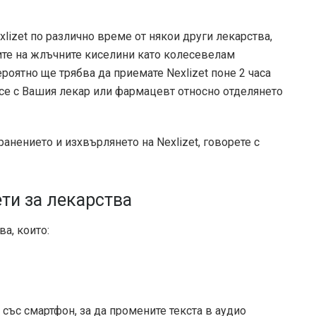
lizet по различно време от някои други лекарства,
ите на жлъчните киселини като колесевелам
ероятно ще трябва да приемате Nexlizet поне 2 часа
 се с Вашия лекар или фармацевт относно отделянето
анението и изхвърлянето на Nexlizet, говорете с
ти за лекарства
а, които:
със смартфон, за да промените текста в аудио