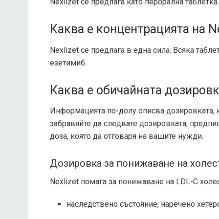
Nexlizet се предлага като перорална таблетка.
Каква е концентрацията на Ne
Nexlizet се предлага в една сила. Всяка таб
езетимиб.
Каква е обичайната дозировка
Информацията по-долу описва дозировката, к
забравяйте да следвате дозировката, предпис
доза, която да отговаря на вашите нужди.
Дозировка за понижаване на холес
Nexlizet помага за понижаване на LDL-C холес
наследствено състояние, наречено хете