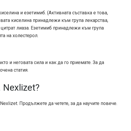
иселина и езетимиб. (Активната съставка е това,
овата киселина принадлежи към група лекарства,
-цитрат лиаза. Езетимиб принадлежи към група
та на холестерол.
акто и неговата сила и как да го приемате. За да
очена статия.
Nexlizet?
exlizet. Продължете да четете, за да научите повече.