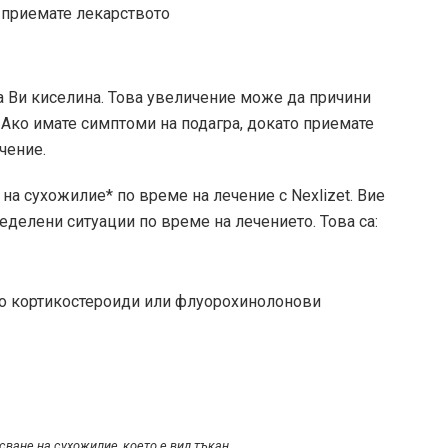
о приемате лекарството
а Ви киселина. Това увеличение може да причини
. Ако имате симптоми на подагра, докато приемате
чение.
на сухожилие* по време на лечение с Nexlizet. Вие
еделени ситуации по време на лечението. Това са:
то кортикостероиди или флуорохинолонови
ване на сухожилие, което е вид тъкан.