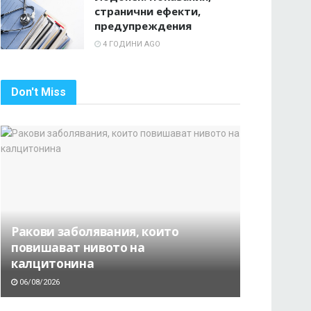
странични ефекти,
предупреждения
4 ГОДИНИ AGO
Don't Miss
Ракови заболявания, които
повишават нивото на
калцитонина
06/08/2026