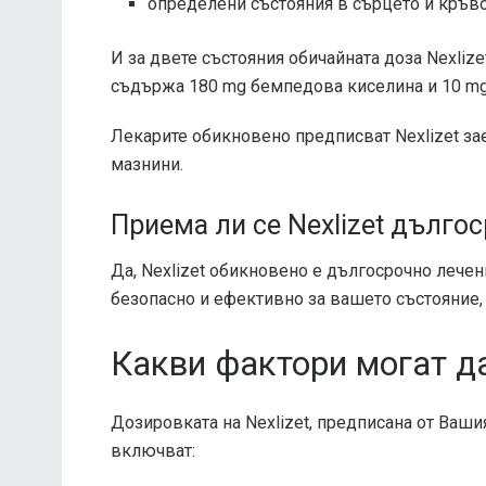
определени състояния в сърцето и кръв
И за двете състояния обичайната доза Nexliz
съдържа 180 mg бемпедова киселина и 10 mg
Лекарите обикновено предписват Nexlizet зае
мазнини.
Приема ли се Nexlizet дълго
Да, Nexlizet обикновено е дългосрочно лечен
безопасно и ефективно за вашето състояние,
Какви фактори могат д
Дозировката на Nexlizet, предписана от Ваши
включват: