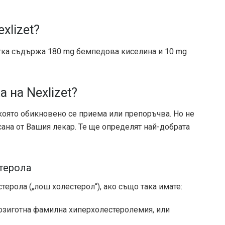
xlizet?
летка съдържа 180 mg бемпедова киселина и 10 mg
 на Nexlizet?
оято обикновено се приема или препоръчва. Но не
ана от Вашия лекар. Те ще определят най-добрата
терола
терола („лош холестерол“), ако също така имате:
розиготна фамилна хиперхолестеролемия, или