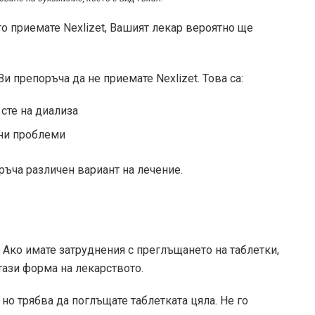
о приемате Nexlizet, Вашият лекар вероятно ще
 препоръча да не приемате Nexlizet. Това са:
сте на диализа
бни проблеми
ръча различен вариант на лечение.
. Ако имате затруднения с преглъщането на таблетки,
тази форма на лекарството.
 но трябва да поглъщате таблетката цяла. Не го