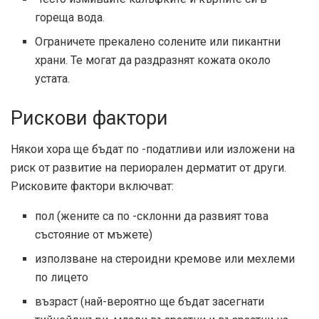
гореща вода.
Ограничете прекалено солените или пикантни
храни. Те могат да раздразнят кожата около
устата.
Рискови фактори
Някои хора ще бъдат по -податливи или изложени на
риск от развитие на периорален дерматит от други.
Рисковите фактори включват:
пол (жените са по -склонни да развият това
състояние от мъжете)
използване на стероидни кремове или мехлеми
по лицето
възраст (най-вероятно ще бъдат засегнати