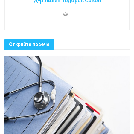
Д-р Лилян Тодоров Савов
Открийте повече