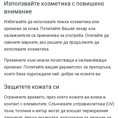
Използвайте козметика с повишено
внимание
Избягвайте да използвате тежка козметика или
кремове за кожа. Попитайте Вашия лекар кои
овлажнители са приемливи за употреба. Опитайте да
смените марките, ако решите да продължите да
използвате козметика.
Преминете към нежни почистващи и овлажняващи
кремове. Попитайте вашия дерматолог за препоръки,
които биха подхождали най -добре на кожата ви.
Защитете кожата си
Ограничете времето, през което кожата ви влиза в
контакт с елементите. Слънчевите ултравиолетови (UV)
лъчи, топлина и вятър могат да влошат периоралния
дерматит. Някои лекарства, използвани за лечение на