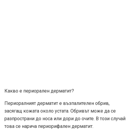
Какво е периорален дерматит?
Периоралният дерматит е възпалителен обрив,
засягащ кожата около устата. Обривът може да се
разпространи до носа или дори до очите. В този случай
това се нарича периорифален дерматит.