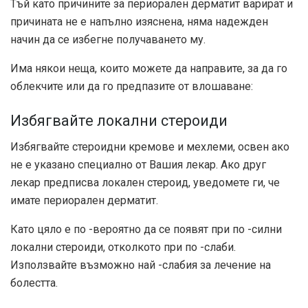
Тъй като причините за периорален дерматит варират и
причината не е напълно изяснена, няма надежден
начин да се избегне получаването му.
Има някои неща, които можете да направите, за да го
облекчите или да го предпазите от влошаване:
Избягвайте локални стероиди
Избягвайте стероидни кремове и мехлеми, освен ако
не е указано специално от Вашия лекар. Ако друг
лекар предписва локален стероид, уведомете ги, че
имате периорален дерматит.
Като цяло е по -вероятно да се появят при по -силни
локални стероиди, отколкото при по -слаби.
Използвайте възможно най -слабия за лечение на
болестта.