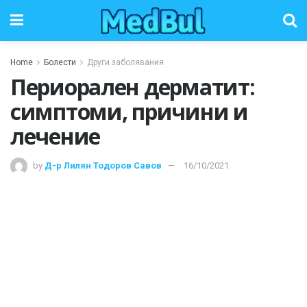
Home
Болести
Други заболявания
Периорален дерматит:
симптоми, причини и
лечение
by
Д-р Лилян Тодоров Савов
16/10/2021