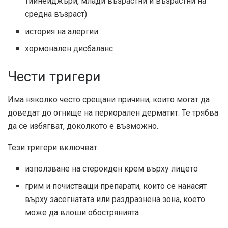
тийнейджъри, млади възрастни и възрастни на
средна възраст)
история на алергии
хормонален дисбаланс
Чести тригери
Има няколко често срещани причини, които могат да
доведат до огнище на периорален дерматит. Те трябва
да се избягват, доколкото е възможно.
Тези тригери включват:
използване на стероиден крем върху лицето
грим и почистващи препарати, които се нанасят
върху засегнатата или раздразнена зона, което
може да влоши обострянията