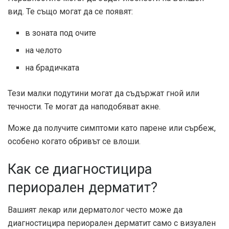
вид. Те също могат да се появят:
в зоната под очите
на челото
на брадичката
Тези малки подутини могат да съдържат гной или
течности. Те могат да наподобяват акне.
Може да получите симптоми като парене или сърбеж,
особено когато обривът се влоши.
Как се диагностицира
периорален дерматит?
Вашият лекар или дерматолог често може да
диагностицира периорален дерматит само с визуален