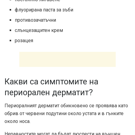
флуорирана паста за зъби
противозачатъчни
слънцезащитен крем
розацея
Какви са симптомите на
периорален дерматит?
Периоралният дерматит обикновено се проявява като
обрив от червени подутини около устата и в гънките
около носа.
Неравностите могат да бъдат люспести на външен