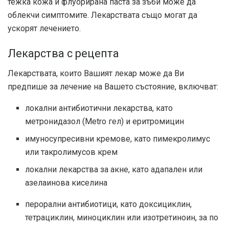
тежка кожа и флуорирана паста за зъби може да
облекчи симптомите. Лекарствата също могат да
ускорят лечението.
Лекарства с рецепта
Лекарствата, които Вашият лекар може да Ви
предпише за лечение на Вашето състояние, включват:
локални антибиотични лекарства, като
метронидазол (Metro гел) и еритромицин
имуносупресивни кремове, като пимекролимус
или такролимусов крем
локални лекарства за акне, като адапален или
азелаинова киселина
перорални антибиотици, като доксициклин,
тетрациклин, миноциклин или изотретиноин, за по