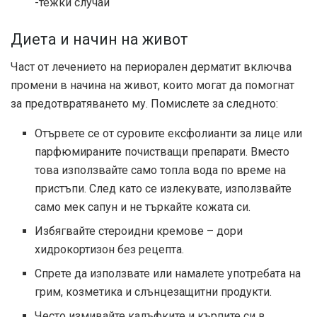
-тежки случаи
Диета и начин на живот
Част от лечението на периорален дерматит включва
промени в начина на живот, които могат да помогнат
за предотвратяването му. Помислете за следното:
Отървете се от суровите ексфолианти за лице или
парфюмираните почистващи препарати. Вместо
това използвайте само топла вода по време на
пристъпи. След като се излекувате, използвайте
само мек сапун и не търкайте кожата си.
Избягвайте стероидни кремове – дори
хидрокортизон без рецепта.
Спрете да използвате или намалете употребата на
грим, козметика и слънцезащитни продукти.
Често измивайте калъфките и кърпите си в