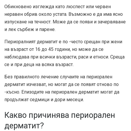
Обикновено изглежда като люспест или червен
неравен обрив около устата. Възможно е да има ясно
изпускане на течност. Може да се появи и зачервяване
и лек сърбеж и парене.
Периоралният дерматит е по -често срещан при жени
на възраст от 16 до 45 години, но може да се
наблюдава при всички възрасти, раси и етноси. Среща
се и при деца на всяка възраст.
Без правилното лечение случаите на периорален
дерматит изчезват, но могат да се появят отново по
-късно. Епизодите на периорален дерматит могат да
продължат седмици и дори месеци.
Какво причинява периорален
дерматит?