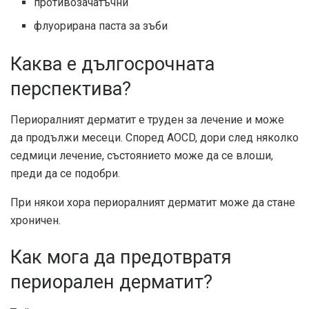
противозачатъчни
флуорирана паста за зъби
Каква е дългосрочната
перспектива?
Периоралният дерматит е труден за лечение и може
да продължи месеци. Според AOCD, дори след няколко
седмици лечение, състоянието може да се влоши,
преди да се подобри.
При някои хора периоралният дерматит може да стане
хроничен.
Как мога да предотвратя
периорален дерматит?