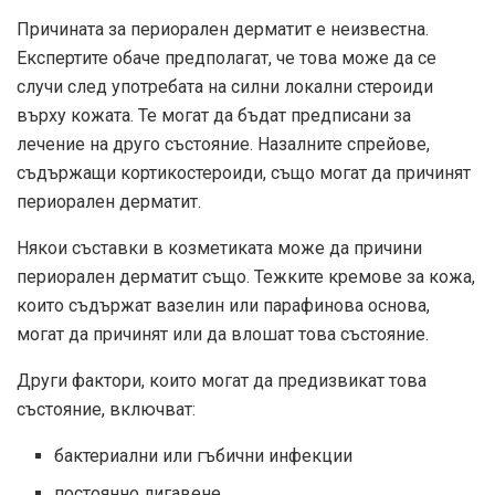
Причината за периорален дерматит е неизвестна.
Експертите обаче предполагат, че това може да се
случи след употребата на силни локални стероиди
върху кожата. Те могат да бъдат предписани за
лечение на друго състояние. Назалните спрейове,
съдържащи кортикостероиди, също могат да причинят
периорален дерматит.
Някои съставки в козметиката
може да причини
периорален дерматит също. Тежките кремове за кожа,
които съдържат вазелин или парафинова основа,
могат да причинят или да влошат това състояние.
Други фактори, които могат да предизвикат това
състояние, включват:
бактериални или гъбични инфекции
постоянно лигавене