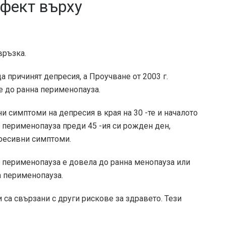
ефект върху
връзка.
а причинят депресия, а
Проучване от 2003 г.
е до ранна перименопауза.
ни симптоми на депресия в края на 30 -те и началото
 в перименопауза преди 45 -ия си рожден ден,
пресивни симптоми.
 перименопауза е довела до ранна менопауза или
а перименопауза.
 са свързани с други рискове за здравето. Тези