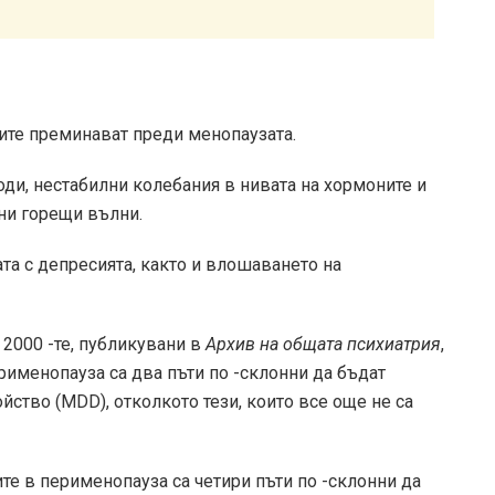
ите преминават преди менопаузата.
ди, нестабилни колебания в нивата на хормоните и
тни горещи вълни.
а с депресията, както и влошаването на
 2000 -те, публикувани в
Архив на общата психиатрия
,
рименопауза са два пъти по -склонни да бъдат
ство (MDD), отколкото тези, които все още не са
те в перименопауза са четири пъти по -склонни да