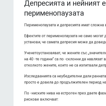
Депресията и нейният 
перименопаузата
Перименопаузата и депресията имат сложна 
Ефектите от перименопаузата не само могат д
установи, че самата депресия може да довед
Ученето
установяват, че жените със „значител
на 40 -те години“ са по -склонни да навлязат
отколкото жените, които не са изпитвали де
Изследванията са неубедителни дали ранната
просто е довела до продължителен период н
По -ниските нива на естроген през двете фази
рискове включват: