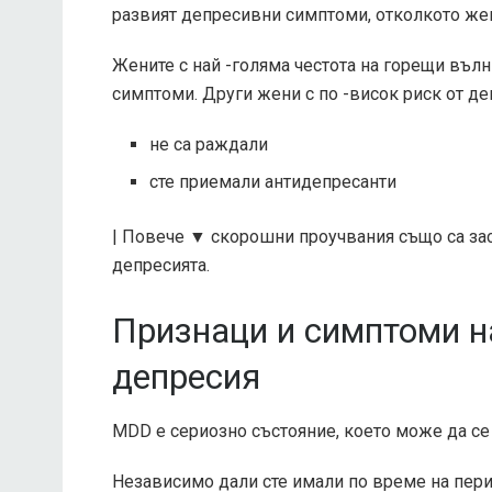
развият депресивни симптоми, отколкото жен
Жените с най -голяма честота на горещи въл
симптоми. Други жени с по -висок риск от де
не са раждали
сте приемали антидепресанти
| Повече ▼
скорошни проучвания
също са за
депресията.
Признаци и симптоми н
депресия
MDD е сериозно състояние, което може да се 
Независимо дали сте имали по време на пери