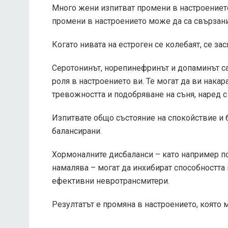
Много жени изпитват промени в настроението
промени в настроението може да са свързани
Когато нивата на естроген се колебаят, се за
Серотонинът, норепинефринът и допаминът са
роля в настроението ви. Те могат да ви накар
тревожността и подобряване на съня, наред с
Изпитвате общо състояние на спокойствие и б
балансирани.
Хормоналните дисбаланси – като например по
намалява – могат да инхибират способността
ефективни невротрансмитери.
Резултатът е промяна в настроението, която