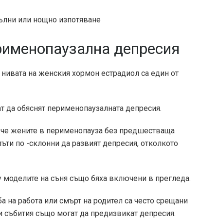
вълни или нощно изпотяване
рименопаузална депресия
 нивата на женския хормон естрадиол са един от
ат да обяснят перименопаузалната депресия.
а, че жените в перименопауза без предшестваща
пъти по -склонни да развият депресия, отколкото
 моделите на съня също бяха включени в прегледа.
ба на работа или смърт на родител са често срещани
зи събития също могат да предизвикат депресия.