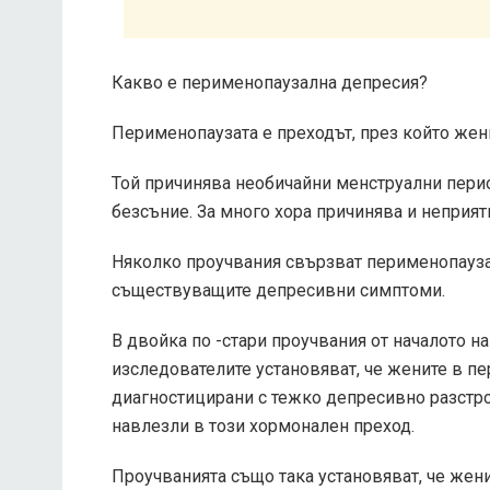
Какво е перименопаузална депресия?
Перименопаузата е преходът, през който жен
Той причинява необичайни менструални перио
безсъние. За много хора причинява и неприя
Няколко проучвания свързват перименопаузат
съществуващите депресивни симптоми.
В двойка по -стари проучвания от началото на
изследователите установяват, че жените в пе
диагностицирани с тежко депресивно разстрой
навлезли в този хормонален преход.
Проучванията също така установяват, че жени