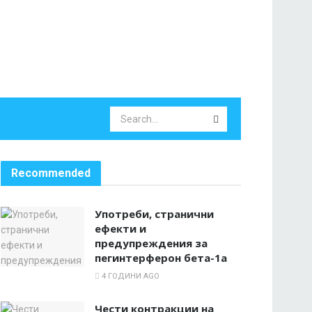
Recommended
Употреби, странични
ефекти и
предупреждения за
пегинтерферон бета-1а
4 ГОДИНИ AGO
Чести контракции на