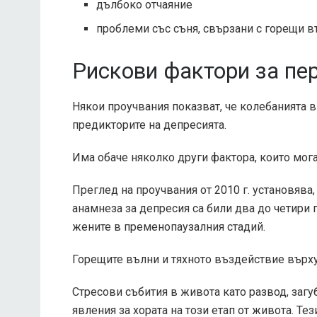
дълбоко отчаяние
проблеми със съня, свързани с горещи 
Рискови фактори за пе
Някои проучвания показват, че колебанията в
предикторите на депресията.
Има обаче няколко други фактора, които мог
Преглед на проучвания от 2010 г. установяв
анамнеза за депресия са били два до четири 
жените в пременопаузалния стадий.
Горещите вълни и тяхното въздействие върху
Стресови събития в живота като развод, загу
явления за хората на този етап от живота. Те