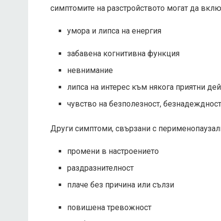
симптомите на разстройството могат да вклю
умора и липса на енергия
забавена когнитивна функция
невнимание
липса на интерес към някога приятни де
чувство на безполезност, безнадежднос
Други симптоми, свързани с перименопаузалн
промени в настроението
раздразнителност
плаче без причина или сълзи
повишена тревожност