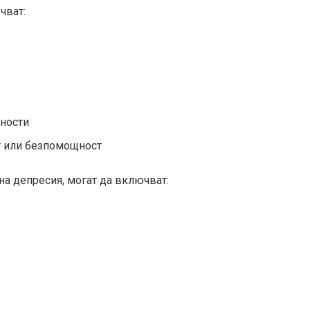
чват:
йности
т или безпомощност
а депресия, могат да включват: