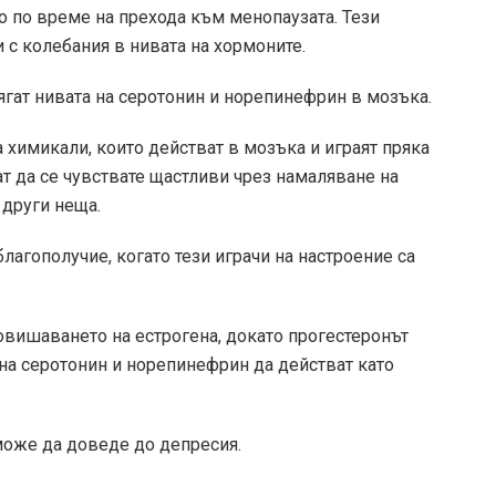
 по време на прехода към менопаузата. Тези
 с колебания в нивата на хормоните.
сягат нивата на серотонин и норепинефрин в мозъка.
 химикали, които действат в мозъка и играят пряка
ат да се чувствате щастливи чрез намаляване на
 други неща.
лагополучие, когато тези играчи на настроение са
вишаването на естрогена, докато прогестеронът
 на серотонин и норепинефрин да действат като
 може да доведе до депресия.