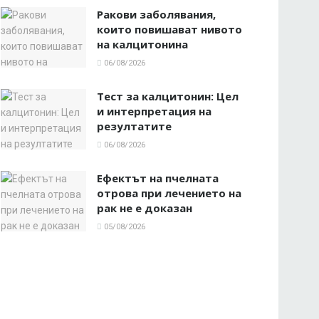
Ракови заболявания,
които повишават нивото
на калцитонина
06/08/2026
Тест за калцитонин: Цел
и интерпретация на
резултатите
06/08/2026
Ефектът на пчелната
отрова при лечението на
рак не е доказан
05/08/2026