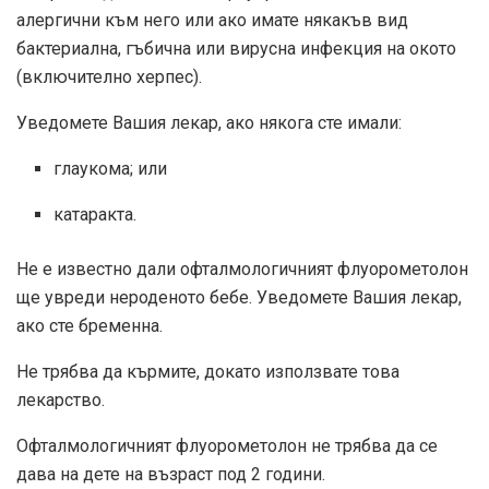
алергични към него или ако имате някакъв вид
бактериална, гъбична или вирусна инфекция на окото
(включително херпес).
Уведомете Вашия лекар, ако някога сте имали:
глаукома; или
катаракта.
Не е известно дали офталмологичният флуорометолон
ще увреди нероденото бебе. Уведомете Вашия лекар,
ако сте бременна.
Не трябва да кърмите, докато използвате това
лекарство.
Офталмологичният флуорометолон не трябва да се
дава на дете на възраст под 2 години.