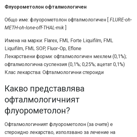
Флуорометолон офталмологичен
Общо име: флуорометолон офталмологичен [
FLURE-oh-
METH-oh-lone-off-THAL-mik
]
Имена на марки: Flarex, FML Forte Liquifilm, FML
Liquifilm, FML SOP, Fluor-Op, Eflone
Лекарствени форми: офталмологичен мехлем (0,1%);
офталмологична суспензия (0,1%; 0,25%; ацетат 0,1%)
Клас лекарства: Офталмологични стероиди
Какво представлява
офталмологичният
флуорометолон?
Офталмологичният флуорометолон (за очите) е
стероидно лекарство, използвано за лечение на