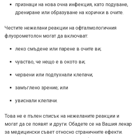
признаци на нова очна инфекция, като подуване,
дрениране или образуване на корички в очите.
Честите нежелани реакции на офталмологичния
флуорометолон могат да включват:
леко смъдене или парене в очите ви;
чувство, че нещо е в окото ви;
червени или подпухнали клепачи;
замъглено зрение; или
увиснали клепачи.
Това не е пълен списък на нежеланите реакции и
могат да се появят и други. Обадете се на Вашия лекар
за медицински съвет относно страничните ефекти.