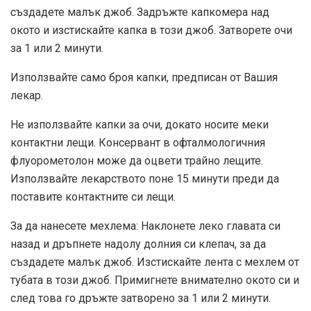
създадете малък джоб. Задръжте капкомера над
окото и изстискайте капка в този джоб. Затворете очи
за 1 или 2 минути.
Използвайте само броя капки, предписан от Вашия
лекар.
Не използвайте капки за очи, докато носите меки
контактни лещи. Консервант в офталмологичния
флуорометолон може да оцвети трайно лещите.
Използвайте лекарството поне 15 минути преди да
поставите контактните си лещи.
За да нанесете мехлема: Наклонете леко главата си
назад и дръпнете надолу долния си клепач, за да
създадете малък джоб. Изстискайте лента с мехлем от
тубата в този джоб. Примигнете внимателно окото си и
след това го дръжте затворено за 1 или 2 минути.