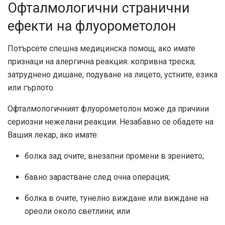
Офталмологични странични
ефекти на флуорометолон
Потърсете спешна медицинска помощ, ако имате
признаци на алергична реакция: копривна треска;
затруднено дишане; подуване на лицето, устните, езика
или гърлото.
Офталмологичният флуорометолон може да причини
сериозни нежелани реакции. Незабавно се обадете на
Вашия лекар, ако имате:
болка зад очите, внезапни промени в зрението;
бавно зарастване след очна операция;
болка в очите, тунелно виждане или виждане на
ореоли около светлини; или