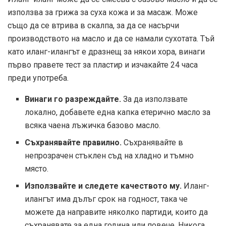
използва за грижа за суха кожа и за масаж. Може
също да се втрива в скалпа, за да се насърчи
производството на масло и да се намали сухотата. Тъй
като иланг-илангът е дразнещ за някои хора, винаги
първо правете тест за пластир и изчакайте 24 часа
преди употреба.
Винаги го разреждайте.
За да използвате
локално, добавете една капка етерично масло за
всяка чаена лъжичка базово масло.
Съхранявайте правилно.
Съхранявайте в
непрозрачен стъклен съд на хладно и тъмно
място.
Използвайте и следете качеството му.
Иланг-
илангът има дълъг срок на годност, така че
можете да направите няколко партиди, които да
съхранявате за една година или повече. Никога