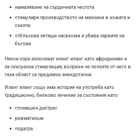
намаляване на сърдечната честота
стимулира производството на мазнини в кожата и
скалпа
отблъсква летящи насекоми и убива ларвите на
бъгове
Някои хора използват иланг-иланг като афродизиак и
за сексуална стимулация, въпреки че ползите от него в
тази област са предимно анекдотични.
Иланг иланг също има история на употреба като
традиционно, билково лечение за състояния като:
стомашен дистрес
ревматизъм
подагра