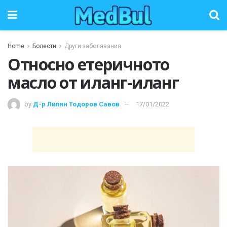
Home
Болести
Други заболявания
Относно етеричното
масло от иланг-иланг
by
Д-р Лилян Тодоров Савов
17/01/2022