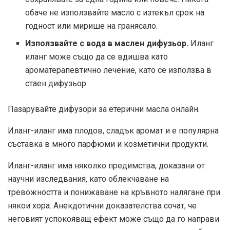
обаче не използвайте масло с изтекъл срок на
годност или мирише на гранясало.
Използвайте с вода в маслен дифузьор.
Иланг
иланг може също да се вдишва като
ароматерапевтично лечение, като се използва в
стаен дифузьор.
Пазарувайте дифузори за етерични масла онлайн.
Иланг-иланг има плодов, сладък аромат и е популярна
съставка в много парфюми и козметични продукти.
Иланг-иланг има няколко предимства, доказани от
научни изследвания, като облекчаване на
тревожността и понижаване на кръвното налягане при
някои хора. Анекдотични доказателства сочат, че
неговият успокояващ ефект може също да го направи