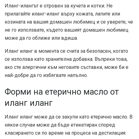
Иланг-илангът е отровен за кучета и котки. Не
прилагайте иланг-иланг върху кожата, лапите или
козината на вашия домашен любимец и се уверете, че
не го използвате, където вашият домашен любимец
може да го оближе или вдиша.
Иланг иланг в момента се счита за безопасен, когато
се използва като хранителна добавка. Въпреки това,
ако сте алергични към неговите съставки, може би е
най-добре да го избягвате напълно.
Форми на етерично масло от
иланг иланг
Иланг иланг може да се закупи като етерично масло. В
някои случаи може да бъде етикетиран според
класирането си по време на процеса на дестилация: