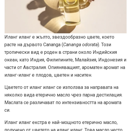
Иланг иланг е жълто, звездообразно цвете, което
расте на дървото Cananga (
Cananga odorata
). Този
тропически вид е роден в страни около Индийския
океан, като Индия, Филипините, Малайзия, Индонезия и
части от Австралия. Опияняващият, ароматен аромат на
иланг-иланг е плодов, цветен и наситен.
Цветето от иланг иланг се използва за направата на
няколко вида етерично масло чрез парна дестилация.
Маслата се различават по интензивността на аромата
си.
Иланг иланг екстра е най-мощното етерично масло,
получено от цветето на иланг иланг. Това масло често