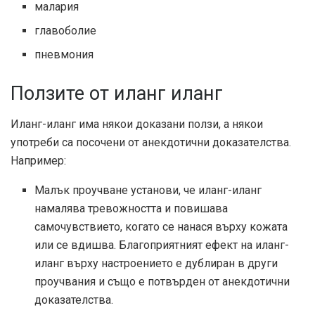
малария
главоболие
пневмония
Ползите от иланг иланг
Иланг-иланг има някои доказани ползи, а някои
употреби са посочени от анекдотични доказателства.
Например:
Малък
проучване
установи, че иланг-иланг
намалява тревожността и повишава
самочувствието, когато се нанася върху кожата
или се вдишва. Благоприятният ефект на иланг-
иланг върху настроението е дублиран в други
проучвания и също е потвърден от анекдотични
доказателства.