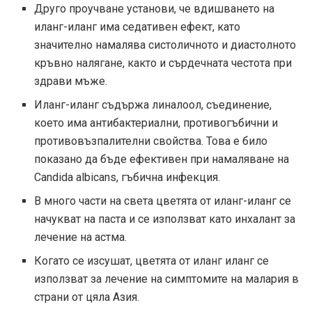
Друго проучване установи, че вдишването на
иланг-иланг има седативен ефект, като
значително намалява систоличното и диастолното
кръвно налягане, както и сърдечната честота при
здрави мъже.
Иланг-иланг съдържа линалоол, съединение,
което има антибактериални, противогъбични и
противовъзпалителни свойства. Това е било
показано
да бъде ефективен при намаляване на
Candida albicans, гъбична инфекция.
В много части на света цветята от иланг-иланг се
начукват на паста и се използват като инхалант за
лечение на астма.
Когато се изсушат, цветята от иланг иланг се
използват за лечение на симптомите на малария в
страни от цяла Азия.