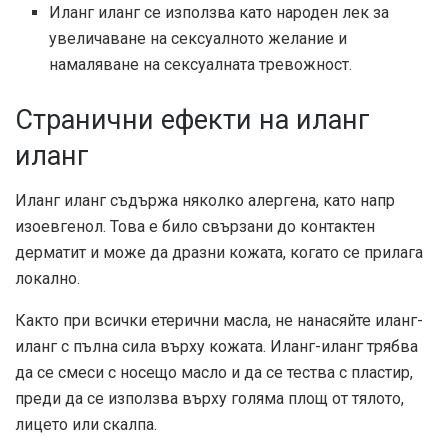
Иланг иланг се използва като народен лек за
увеличаване на сексуалното желание и
намаляване на сексуалната тревожност.
Странични ефекти на иланг
иланг
Иланг иланг съдържа няколко алергена, като напр
изоевгенол
. Това е било
свързани
до контактен
дерматит и може да дразни кожата, когато се прилага
локално.
Както при всички етерични масла, не нанасяйте иланг-
иланг с пълна сила върху кожата. Иланг-иланг трябва
да се смеси с носещо масло и да се тества с пластир,
преди да се използва върху голяма площ от тялото,
лицето или скалпа.