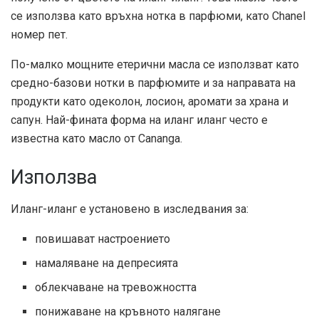
се използва като връхна нотка в парфюми, като Chanel
номер пет.
По-малко мощните етерични масла се използват като
средно-базови нотки в парфюмите и за направата на
продукти като одеколон, лосион, аромати за храна и
сапун. Най-фината форма на иланг иланг често е
известна като масло от Cananga.
Използва
Иланг-иланг е установено в изследвания за:
повишават настроението
намаляване на депресията
облекчаване на тревожността
понижаване на кръвното налягане