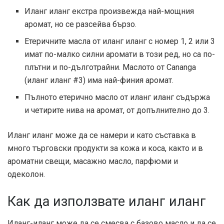
Иланг иланг екстра произвежда най-мощния
аромат, но се разсейва бързо.
Етеричните масла от иланг иланг с номер 1, 2 или 3
имат по-малко силни аромати в този ред, но са по-
плътни и по-дълготрайни. Маслото от Cananga
(иланг иланг #3) има най-финия аромат.
Пълното етерично масло от иланг иланг съдържа
и четирите нива на аромат, от допълнително до 3.
Иланг иланг може да се намери и като съставка в
много търговски продукти за кожа и коса, както и в
ароматни свещи, масажно масло, парфюми и
одеколон.
Как да използвате иланг иланг
Иланг-иланг може да се смесва с базово масло и да се