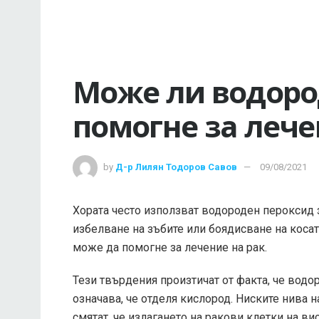
Може ли водоро
помогне за лече
by
Д-р Лилян Тодоров Савов
09/08/2021
Хората често използват водороден пероксид 
избелване на зъбите или боядисване на косат
може да помогне за лечение на рак.
Тези твърдения произтичат от факта, че водо
означава, че отделя кислород. Ниските нива н
смятат, че излагането на ракови клетки на ви