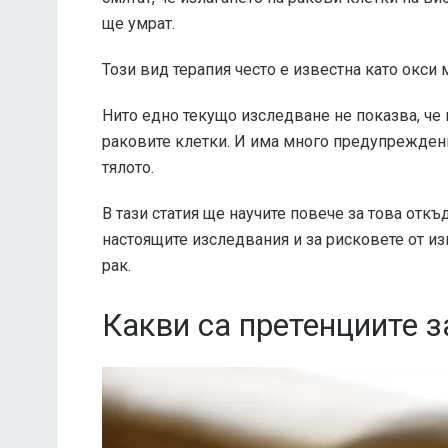
ще умрат.
Този вид терапия често е известна като окси
Нито едно текущо изследване не показва, че
раковите клетки. И има много предупрежден
тялото.
В тази статия ще научите повече за това отк
настоящите изследвания и за рисковете от и
рак.
Какви са претенциите 