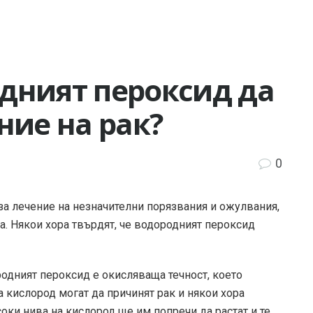
дният пероксид да
ние на рак?
0
за лечение на незначителни порязвания и ожулвания,
а. Някои хора твърдят, че водородният пероксид
родният пероксид е окисляваща течност, което
а кислород могат да причинят рак и някои хора
соки нива на кислород ще им попречи да растат и те