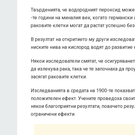
Твърденията, че водородният пероксид може д
-те години на миналия век, когато германски 
раковите клетки могат да растат успешно без
В резултат на откритието му други изследова
ниските нива на кислород водят до развитие н
Някои изследователи смятат, че осигуряване
да излекува рака, така че те започнаха да пр
засягат раковите клетки.
Изследванията в средата на 1900-те показва
положителен ефект. Учените проведоха свои
някои благоприятни резултати, повечето резу
ограничени ефекти.