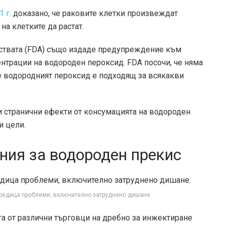
 г.
доказано, че раковите клетки произвеждат
а клетките да растат.
рствата (FDA) също издаде предупреждение към
ентрации на водороден пероксид. FDA посочи, че няма
че водородният пероксид е подходящ за всякакви
и странични ефекти от консумацията на водороден
и цели.
ния за водороден прекис
редица проблеми, включително затруднено дишане.
а от различни търговци на дребно за инжектиране