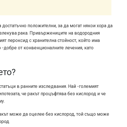
а достатъчно положителни, за да могат някои хора да
излекува рака. Привържениците на водородния
ият пероксид с хранителна стойност, който има
о -добре от конвенционалните лечения, като
ето?
татъци в ранните изследвания. Най -големият
потезата, че ракът процъфтява без кислород и че
му.
ракът може да оцелее без кислород, той също може
ород.