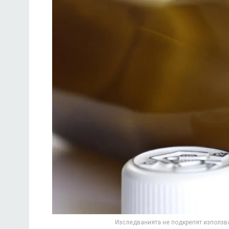
Изследванията не подкрепят използва