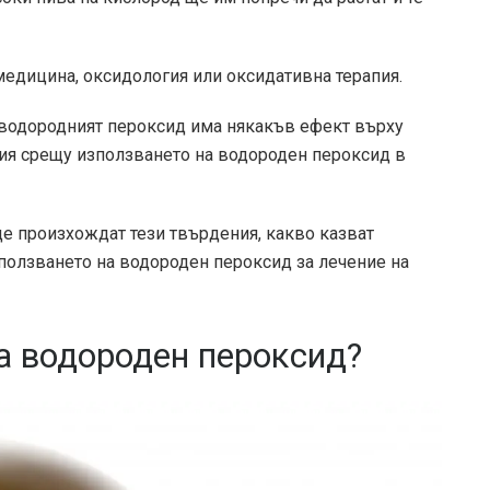
 медицина, оксидология или оксидативна терапия.
 водородният пероксид има някакъв ефект върху
ия срещу използването на водороден пероксид в
ъде произхождат тези твърдения, какво казват
зползването на водороден пероксид за лечение на
за водороден пероксид?