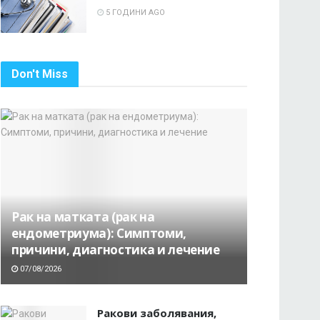
5 ГОДИНИ AGO
Don't Miss
Рак на матката (рак на
ендометриума): Симптоми,
причини, диагностика и лечение
07/08/2026
Ракови заболявания,