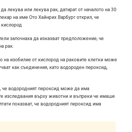
а лекува или лекува рак, датират от началото на 30
лекар на име Ото Хайнрих Варбург открил, че
 кислород.
тели започнаха да изказват предположение, че
а рак.
то на изобилие от кислород на раковите клетки може
оучват как съединения, като водороден пероксид,
т, че водородният пероксид може да има
те изследвания върху животни и въпреки че имаше
лтати показват, че водородният пероксид има