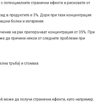
о с потенциалните странични ефекти и рисковете от
ид в продуктите е 3%. Дори при тази концентрация
ашни болки и изгаряния.
чение на рак препоръчват концентрация от 35%. При
же да причини някои от следните проблеми при
елна тръба) и стомаха
й може да получи странични ефекти, като например: