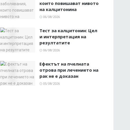
които повишават нивото
на калцитонина
06/08/2026
Тест за калцитонин: Цел
и интерпретация на
резултатите
06/08/2026
Ефектът на пчелната
отрова при лечението на
рак не е доказан
05/08/2026