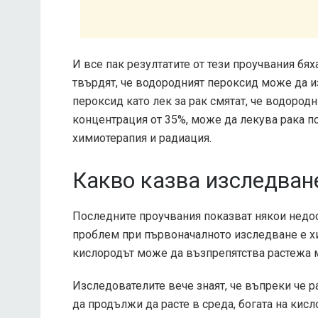
И все пак резултатите от тези проучвания бях
твърдят, че водородният пероксид може да 
пероксид като лек за рак смятат, че водородн
концентрация от 35%, може да лекува рака п
химиотерапия и радиация.
Какво казва изследван
Последните проучвания показват някои недос
проблем при първоначалното изследване е хи
кислородът може да възпрепятства растежа 
Изследователите вече знаят, че въпреки че 
да продължи да расте в среда, богата на кисл