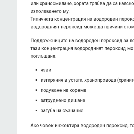
или храносмилане, хората трябва да са наясн
използването му.
Типичната концентрация на водороден перокс
водородният пероксид може да причини стом
Поддръжниците на водороден пероксид за ле
тази концентрация водородният пероксид мо
поглъщане:
язви
изгаряния в устата, хранопровода (хранит
подуване на корема
затруднено дишане
загуба на съзнание
Ако човек инжектира водороден пероксид, то