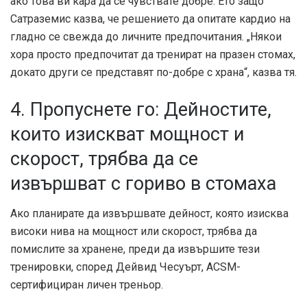
ако това ви кара да се чувствате добре. Ето защо
Сатраземис казва, че решението да опитате кардио на
гладно се свежда до личните предпочитания. „Някои
хора просто предпочитат да тренират на празен стомах,
докато други се представят по-добре с храна“, казва тя.
4. Пропуснете го: Дейностите,
които изискват мощност и
скорост, трябва да се
извършват с гориво в стомаха
Ако планирате да извършвате дейност, която изисква
високи нива на мощност или скорост, трябва да
помислите за хранене, преди да извършите тези
тренировки, според Дейвид Чесуърт, ACSM-
сертифициран личен треньор.