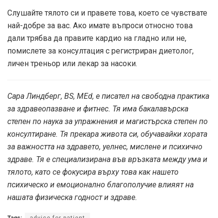
Слушайте тялото си и правете това, което се чувствате
най-добре за вас. Ако имате въпроси относно това
дали трябва да правите кардио на гладно или не,
помислете за консултация с регистриран диетолог,
личен треньор или лекар за насоки.
Сара Линдберг, BS, MEd, е писател на свободна практика
за здравеопазване и фитнес. Тя има бакалавърска
степен по наука за упражнения и магистърска степен по
консултиране. Тя прекара живота си, обучавайки хората
за важността на здравето, уелнес, мислене и психично
здраве. Тя е специализирана във връзката между ума и
тялото, като се фокусира върху това как нашето
психическо и емоционално благополучие влияят на
нашата физическа годност и здраве.
Tags:
advice for patient