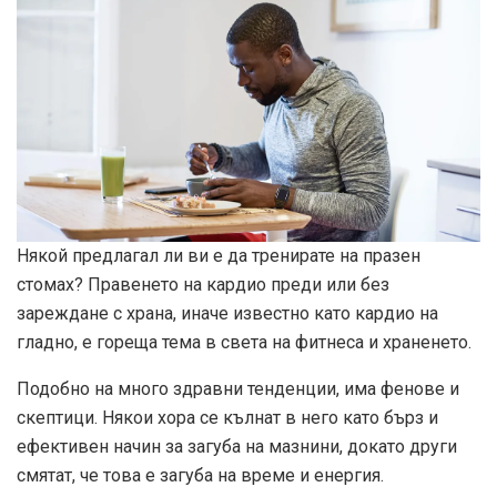
Някой предлагал ли ви е да тренирате на празен
стомах? Правенето на кардио преди или без
зареждане с храна, иначе известно като кардио на
гладно, е гореща тема в света на фитнеса и храненето.
Подобно на много здравни тенденции, има фенове и
скептици. Някои хора се кълнат в него като бърз и
ефективен начин за загуба на мазнини, докато други
смятат, че това е загуба на време и енергия.