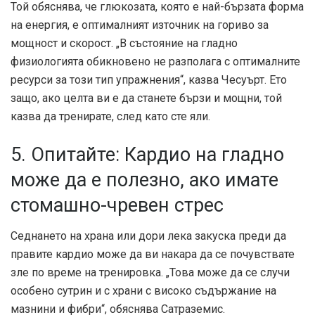
Той обяснява, че глюкозата, която е най-бързата форма
на енергия, е оптималният източник на гориво за
мощност и скорост. „В състояние на гладно
физиологията обикновено не разполага с оптималните
ресурси за този тип упражнения“, казва Чесуърт. Ето
защо, ако целта ви е да станете бързи и мощни, той
казва да тренирате, след като сте яли.
5. Опитайте: Кардио на гладно
може да е полезно, ако имате
стомашно-чревен стрес
Седнането на храна или дори лека закуска преди да
правите кардио може да ви накара да се почувствате
зле по време на тренировка. „Това може да се случи
особено сутрин и с храни с високо съдържание на
мазнини и фибри“, обяснява Сатраземис.