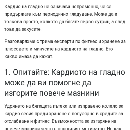
Кардио на гладно не означава непременно, че се
придържате към периодично гладуване. Може да е
толкова просто, колкото да бягате първо сутрин, а след
това да закусите.
Разговаряхме с трима експерти по фитнес и хранене за
плюсовете и минусите на кардиото на гладно. Ето
какво имаха да кажат.
1. Опитайте: Кардиото на гладно
може да ви помогне да
изгорите повече мазнини
Удрянето на бягащата пътека или изправено колело за
кардио сесия преди хранене е популярно в средите за
отслабване и фитнес. Възможността за изгаряне на
повече мазнини често е основният мотиватор. Но как