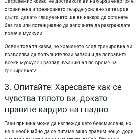
Сатраземис казва, че доставката ви на бърза енергия е
ограничена и тренирането твърде усилено за твърде
дълго, докато гладуването ще ви накара да останете
без газ или потенциално да започнете да разграждате
повече мускули.
Освен това тя казва, че храненето след тренировка ви
позволява да попълните тези запаси и да поправите
всеки мускулен разпад, възникнал по време на
тренировката.
3. Опитайте: Харесвате как се
чувства тялото ви, докато
правите кардио на гладно
Тази причина може да изглежда като безсмислена, но
не е необичайно да се питаме защо правим нещо, дори