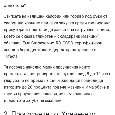
става това?
„Липсата на излишни калории или гориво под ръка от
скорошно хранене или лека закуска преди тренировка
принуждава тялото ви да разчита на натрупано гориво,
което се оказва гликоген и складирани мазнини“,
обяснява Еми Сатраземис, RD, CSSD, сертифициран
спортен борд диетолог и директор по хранене в
Trifecta.
Тя посочва няколко малки
проучвания
които
предполагат, че тренировката сутрин след 8 до 12 часа
гладуване по време на сън може да ви позволи да
изгорите до 20 процента повече мазнини. Има обаче и
такива
проучвания
показва, че няма разлика в
цялостната загуба на мазнини.
2. Пропуснете го: Храненето