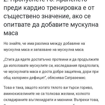
преди кардио тренировка е от
съществено значение, ако се
опитвате да добавите мускулна
маса
Но знайте, че има разлика между добавяне на
мускулна маса и запазване на мускулна маса.
„Стига да ядете достатъчно протеини и да продължите
да използвате мускулите си,
изследвания
предполага,
че мускулната маса е доста добре защитена, дори при
общ калориен дефицит“, обяснява Сатраземис.
Това е така, защото когато тялото ви търси гориво,
аминокиселините не са толкова желани, колкото
складираните въглехидрати и мазнини. Въпреки това,