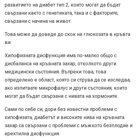
развитието на диабет тип 2, които могат да бъдат
свързани както с генетиката, така и с факторите,
свързани с начина на живот.
Това може да доведе до скок на глюкозата в кръвта
ви.
Хипофизната дисфункция има по-малко общо с
дисбаланса на кръвната захар, отколкото други
медицински състояния. Въпреки това, това
определено е област, която си струва да се изследва,
ако изпитвате микрофалус и други състояния, които
могат да бъдат свързани с нивата на хормоните.
Сами по себе си, дори без известни проблеми с
хипофизата, диабетът и високите нива на кръвната
захар са свързани с проблеми с мъжкото безплодие и
еректилна дисфункция.