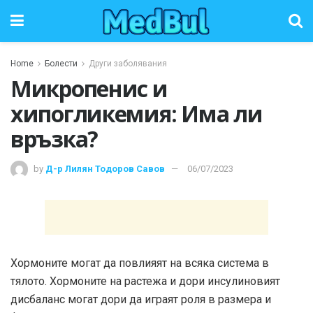
Home
Болести
Други заболявания
Микропенис и
хипогликемия: Има ли
връзка?
by
Д-р Лилян Тодоров Савов
06/07/2023
Хормоните могат да повлияят на всяка система в
тялото. Хормоните на растежа и дори инсулиновият
дисбаланс могат дори да играят роля в размера и