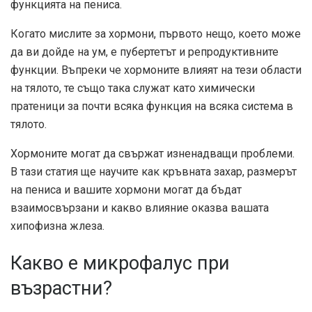
функцията на пениса.
Когато мислите за хормони, първото нещо, което може
да ви дойде на ум, е пубертетът и репродуктивните
функции. Въпреки че хормоните влияят на тези области
на тялото, те също така служат като химически
пратеници за почти всяка функция на всяка система в
тялото.
Хормоните могат да свържат изненадващи проблеми.
В тази статия ще научите как кръвната захар, размерът
на пениса и вашите хормони могат да бъдат
взаимосвързани и какво влияние оказва вашата
хипофизна жлеза.
Какво е микрофалус при
възрастни?