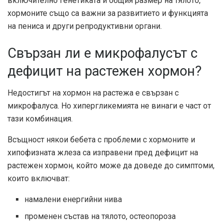
включително генетиката и общия размер на тялото,
хормоните също са важни за развитието и функцията
на пениса и други репродуктивни органи.
Свързан ли е микрофалусът с
дефицит на растежен хормон?
Недостигът на хормон на растежа е свързан с
микрофалуса. Но хипергликемията не винаги е част от
тази комбинация.
Всъщност някои бебета с проблеми с хормоните и
хипофизната жлеза са изправени пред дефицит на
растежен хормон, който може да доведе до симптоми,
които включват:
намалени енергийни нива
променен състав на тялото, остеопороза