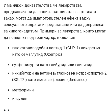
Има някои доказателства, че лекарствата,
предназначени да понижават нивата на кръвната
захар, могат да имат отрицателен ефект върху
сексуалното здраве и представяне или да допринесат
за хипогонадизъм. Примери за лекарства, които могат
да попаднат под този чадър, включват:
глюкагоноподобен пептид 1 (GLP-1) лекарства
като семаглутид (Ozempic)
сулфонилуреи като глибурид или глипизид
инхибитори на натриев/глюкозен котранспортер-2
(SGLT2i) като емпаглифлозин (Jardiance)
метформин
инсулин