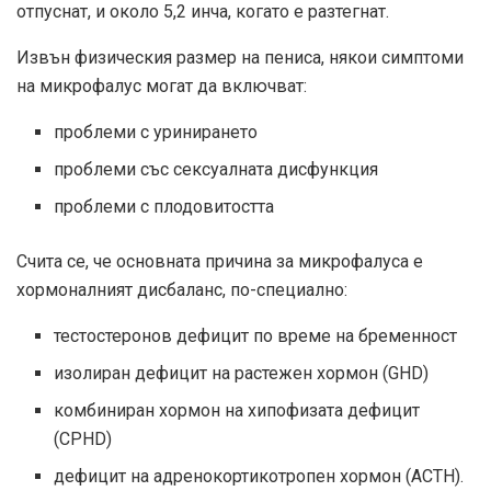
отпуснат, и около 5,2 инча, когато е разтегнат.
Извън физическия размер на пениса, някои симптоми
на микрофалус могат да включват:
проблеми с уринирането
проблеми със сексуалната дисфункция
проблеми с плодовитостта
Счита се, че основната причина за микрофалуса е
хормоналният дисбаланс, по-специално:
тестостеронов дефицит по време на бременност
изолиран дефицит на растежен хормон (GHD)
комбиниран хормон на хипофизата
дефицит
(CPHD)
дефицит на адренокортикотропен хормон (ACTH).