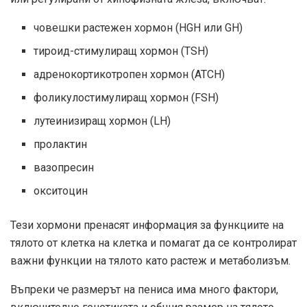
човешки растежен хормон (HGH или GH)
тироид-стимулиращ хормон (TSH)
адренокортикотропен хормон (ATCH)
фоликулостимулиращ хормон (FSH)
лутеинизиращ хормон (LH)
пролактин
вазопресин
окситоцин
Тези хормони пренасят информация за функциите на
тялото от клетка на клетка и помагат да се контролират
важни функции на тялото като растеж и метаболизъм.
Въпреки че размерът на пениса има много фактори,