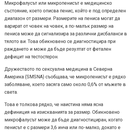
Микрофалусът или микропенисът е медицинско
състояние, което описва пенис, който е под определен
диапазон от размери. Размерите на пениса могат да
варират от човек на човек, а по-малък размер на
пениса може да сигнализира за различни дисбаланси в
тялото ви. Това обикновено се диагностицира при
раждането и може да бъде резултат от фетален
дефицит на тестостерон.
Дружеството по сексуална медицина в Северна
Америка (SMSNA) съобщава, че микропенисът е рядко
заболяване, което засяга само около 0,6% от мъжете в
света.
Това е толкова рядко, че наистина няма ясна
дефиниция на изискванията за размер. Обикновено
микрофалусът може да бъде диагностициран, когато
пенисът е с размери 3,6 инча или по-малко, докато е