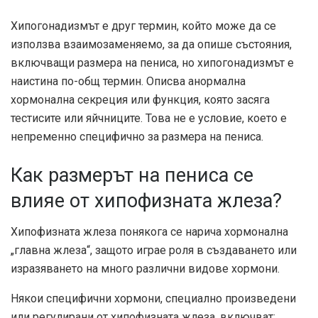
Хипогонадизмът е друг термин, който може да се
използва взаимозаменяемо, за да опише състояния,
включващи размера на пениса, но хипогонадизмът е
наистина по-общ термин. Описва анормална
хормонална секреция или функция, която засяга
тестисите или яйчниците. Това не е условие, което е
непременно специфично за размера на пениса.
Как размерът на пениса се
влияе от хипофизната жлеза?
Хипофизната жлеза понякога се нарича хормонална
„главна жлеза“, защото играе роля в създаването или
изразяването на много различни видове хормони.
Някои специфични хормони, специално произведени
или регулирани от хипофизната жлеза, включват: