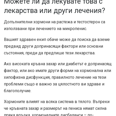
Можете ли да лекувате това с
лекарства или други лечения?
Допълнителни хормони на растежа и тестостерон са
използвани при лечението на микропенис.
Вашият здравен екип обаче може да поиска да вземе
предвид други допринасящи фактори или основни
състояния, преди да предпише тези лекарства.
Ако високата кръвна захар или диабетът е допринасящ
фактор, или ако имате други форми на хормонална или
хипофизна дисфункция, правилното лечение на тези
проблеми също е важно за цялостното ви здраве и
благополучие.
Хормоните влияят на всяка система в тялото. Въпреки
че кръвната захар и размерът на пениса нямат силна
пряка връзка, хормоналните дисбаланси – по-