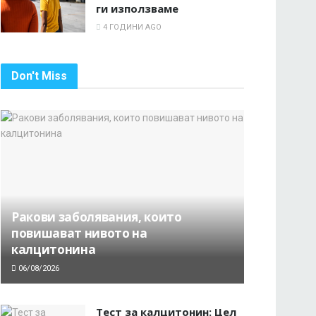
ги използваме
4 ГОДИНИ AGO
Don't Miss
Ракови заболявания, които
повишават нивото на
калцитонина
06/08/2026
Тест за калцитонин: Цел