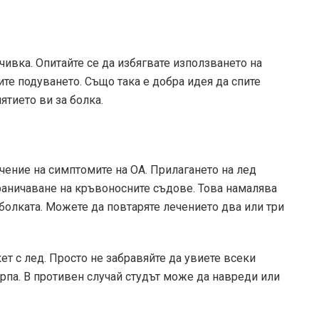
очивка. Опитайте се да избягвате използването на
лите подуването. Също така е добра идея да спите
ятието ви за болка.
ечение на симптомите на ОА. Прилагането на лед
граничаване на кръвоносните съдове. Това намалява
 болката. Можете да повтаряте лечението два или три
ет с лед. Просто не забравяйте да увиете всеки
ърпа. В противен случай студът може да навреди или