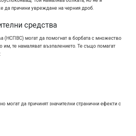
оуспокояващ. Той намалява болката, но не и
е да причини увреждане на черния дроб.
ителни средства
а (НСПВС) могат да помогнат в борбата с множество
о им, те намаляват възпалението. Те също помагат
:
но могат да причинят значителни странични ефекти с