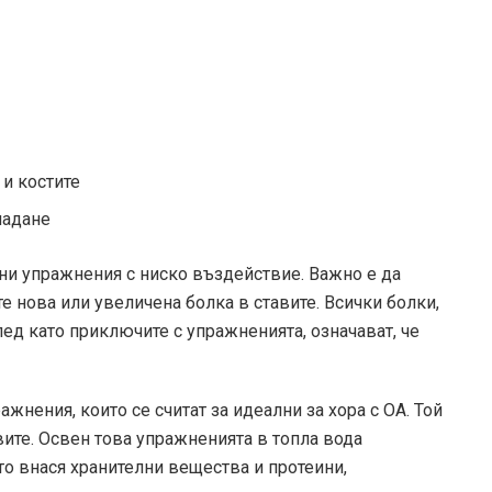
 и костите
падане
ни упражнения с ниско въздействие. Важно е да
те нова или увеличена болка в ставите. Всички болки,
ед като приключите с упражненията, означават, че
жнения, които се считат за идеални за хора с ОА. Той
авите. Освен това упражненията в топла вода
то внася хранителни вещества и протеини,