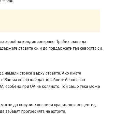
 тъкан.
о за аеробно кондициониране. Трябва също да
оддържате ставите си и да поддържате гъвкавостта си.
 намали стреса върху ставите. Ако имате
 с Вашия лекар как да отслабнете безопасно.
А, особено при ОА на коляното. Той също така може
могне да получите основни хранителни вещества,
а забавят прогресията на артрита.