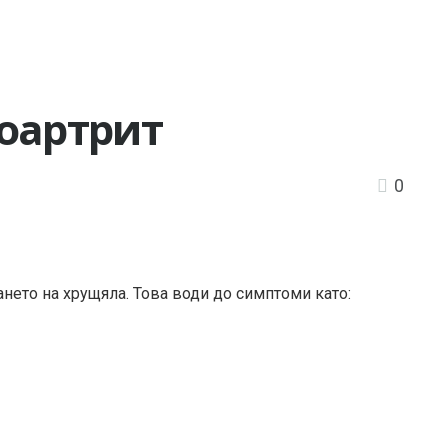
еоартрит
0
ането на хрущяла. Това води до симптоми като: