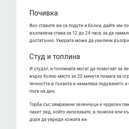
Почивка
Ако ставите ви са подути и болки, дайте им п
възпалена става за 12 до 24 часа, за да нама
достатъчно. Умората може да увеличи възпри
Студ и топлина
И студът, и топлината могат да помогнат за л
върху болно място за 20 минути помага за о
течността в тъканта и намалява подуването и
пъти на ден.
Торба със замразени зеленчуци е чудесен пак
пакет лед, който използвате, в тениска или к
дори да увреди кожата ви.