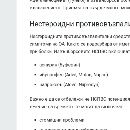
Ацетаминофенът (Tylenol) е извънборсов болк
възпалението. Приемът на твърде много мож
Нестероидни противовъзпал
Нестероидните противовъзпалителни средств
симптоми на ОА. Както се подразбира от имет
при болки. Извънборсовите НСПВС включват
аспирин (буферин)
ибупрофен (Advil, Motrin, Nuprin)
напроксен (Aleve, Naprosyn)
Важно е да се отбележи, че НСПВС потенциал
течение на времето. Те могат да включват:
стомашни проблеми
сърдечно-съдови заболявания