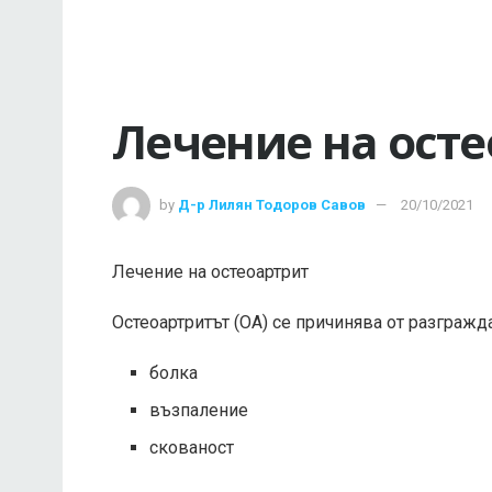
Лечение на ост
by
Д-р Лилян Тодоров Савов
20/10/2021
Лечение на остеоартрит
Остеоартритът (ОА) се причинява от разгражд
болка
възпаление
скованост