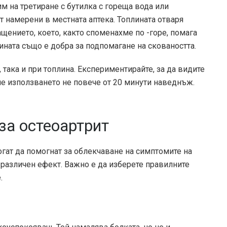
 на третиране с бутилка с гореща вода или
 намерени в местната аптека. Топлината отваря
ението, което, както споменахме по -горе, помага
ината също е добра за подпомагане на сковаността.
 така и при топлина. Експериментирайте, за да видите
аче използването не повече от 20 минути наведнъж.
за остеоартрит
огат да помогнат за облекчаване на симптомите на
 различен ефект. Важно е да изберете правилните
.