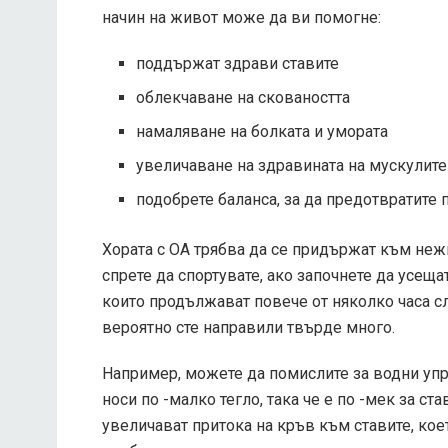
начин на живот може да ви помогне:
поддържат здрави ставите
облекчаване на сковаността
намаляване на болката и умората
увеличаване на здравината на мускулите
подобрете баланса, за да предотвратите 
Хората с ОА трябва да се придържат към неж
спрете да спортувате, ако започнете да усеща
които продължават повече от няколко часа сл
вероятно сте направили твърде много.
Например, можете да помислите за водни упра
носи по -малко тегло, така че е по -мек за ст
увеличават притока на кръв към ставите, кое