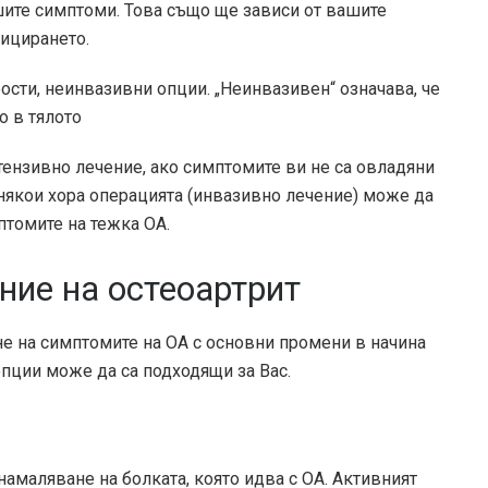
шите симптоми. Това също ще зависи от вашите
тицирането.
ости, неинвазивни опции. „Неинвазивен“ означава, че
о в тялото
тензивно лечение, ако симптомите ви не са овладяни
 някои хора операцията (инвазивно лечение) може да
птомите на тежка ОА.
ние на остеоартрит
не на симптомите на ОА с основни промени в начина
опции може да са подходящи за Вас.
намаляване на болката, която идва с ОА. Активният