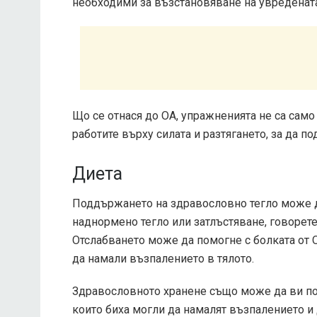
необходими за възстановяване на увредената
Що се отнася до ОА, упражненията не са сам
работите върху силата и разтягането, за да п
Диета
Поддържането на здравословно тегло може да
наднормено тегло или затлъстяване, говорете
Отслабването може да помогне с болката от О
да намали възпалението в тялото.
Здравословното хранене също може да ви по
които биха могли да намалят възпалението и д