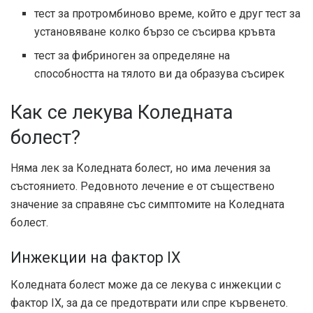
тест за протромбиново време, който е друг тест за
установяване колко бързо се съсирва кръвта
тест за фибриноген за определяне на
способността на тялото ви да образува съсирек
Как се лекува Коледната
болест?
Няма лек за Коледната болест, но има лечения за
състоянието. Редовното лечение е от съществено
значение за справяне със симптомите на Коледната
болест.
Инжекции на фактор IX
Коледната болест може да се лекува с инжекции с
фактор IX, за да се предотврати или спре кървенето.