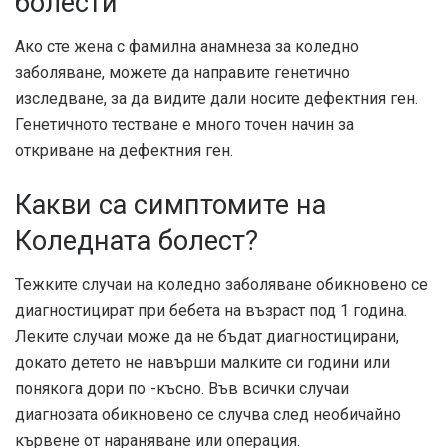
болести
Ако сте жена с фамилна анамнеза за коледно
заболяване, можете да направите генетично
изследване, за да видите дали носите дефектния ген.
Генетичното тестване е много точен начин за
откриване на дефектния ген.
Какви са симптомите на
Коледната болест?
Тежките случаи на коледно заболяване обикновено се
диагностицират при бебета на възраст под 1 година.
Леките случаи може да не бъдат диагностицирани,
докато детето не навърши малките си години или
понякога дори по -късно. Във всички случаи
диагнозата обикновено се случва след необичайно
кървене от нараняване или операция.