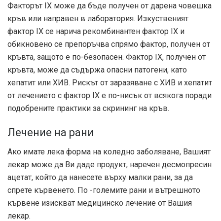
Факторът IX може да бъде получен от дарена човешка
кръв или направен в лаборатория. Изкуственият
фактор IX се нарича рекомбинантен фактор IX и
обикновено се препоръчва спрямо фактор, получен от
кръвта, защото е по-безопасен. Фактор IX, получен от
кръвта, може да съдържа опасни патогени, като
хепатит или ХИВ. Рискът от заразяване с ХИВ и хепатит
от лечението с фактор IX е по-нисък от всякога поради
подобрените практики за скрининг на кръв.
Лечение на рани
Ако имате лека форма на коледно заболяване, Вашият
лекар може да Ви даде продукт, наречен десмопресин
ацетат, който да нанесете върху малки рани, за да
спрете кървенето. По -големите рани и вътрешното
кървене изискват медицинско лечение от Вашия
лекар.