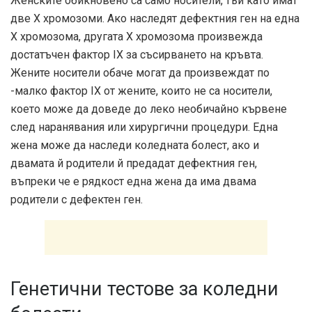
Женските обикновено са само носители, тъй като имат
две Х хромозоми. Ако наследят дефектния ген на една
Х хромозома, другата Х хромозома произвежда
достатъчен фактор IX за съсирването на кръвта.
Жените носители обаче могат да произвеждат по
-малко фактор IX от жените, които не са носители,
което може да доведе до леко необичайно кървене
след наранявания или хирургични процедури. Една
жена може да наследи коледната болест, ако и
двамата й родители й предадат дефектния ген,
въпреки че е рядкост една жена да има двама
родители с дефектен ген.
Генетични тестове за коледни