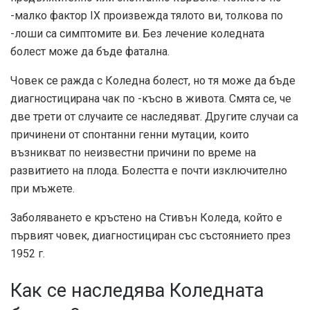
-малко фактор IX произвежда тялото ви, толкова по
-лоши са симптомите ви. Без лечение коледната
болест може да бъде фатална.
Човек се ражда с Коледна болест, но тя може да бъде
диагностицирана чак по -късно в живота. Смята се, че
две трети от случаите се наследяват. Другите случаи са
причинени от спонтанни генни мутации, които
възникват по неизвестни причини по време на
развитието на плода. Болестта е почти изключително
при мъжете.
Заболяването е кръстено на Стивън Коледа, който е
първият човек, диагностициран със състоянието през
1952 г.
Как се наследява Коледната