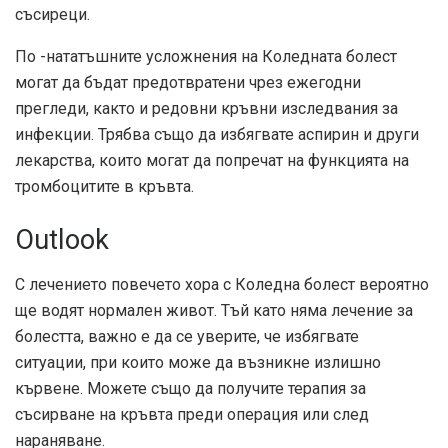
съсиреци.
По -нататъшните усложнения на Коледната болест
могат да бъдат предотвратени чрез ежегодни
прегледи, както и редовни кръвни изследвания за
инфекции. Трябва също да избягвате аспирин и други
лекарства, които могат да попречат на функцията на
тромбоцитите в кръвта.
Outlook
С лечението повечето хора с Коледна болест вероятно
ще водят нормален живот. Тъй като няма лечение за
болестта, важно е да се уверите, че избягвате
ситуации, при които може да възникне излишно
кървене. Можете също да получите терапия за
съсирване на кръвта преди операция или след
нараняване.