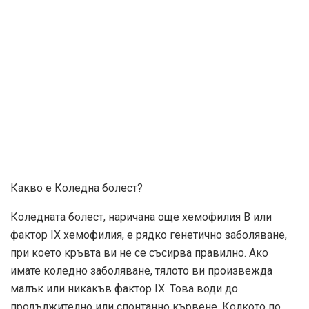
Какво е Коледна болест?
Коледната болест, наричана още хемофилия В или
фактор IX хемофилия, е рядко генетично заболяване,
при което кръвта ви не се съсирва правилно. Ако
имате коледно заболяване, тялото ви произвежда
малък или никакъв фактор IX. Това води до
продължително или спонтанно кървене. Колкото по