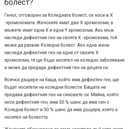
болест?
Генът, отговорен за Коледната болест, се носи в Х
-хромозомата. Женските имат две Х хромозоми, а
мъжете имат една Х и една Y хромозома. Ако мъж
наследи дефектния ген на своята Х -хромозома, той
може да развие Коледна болест. Ако една жена
наследи дефектния ген на една от своите Х
хромозоми, тя ще бъде носител на коледно заболяване
и може да предаде дефектния ген на децата си.
Всички дъщери на баща, който има дефектен ген, ще
бъдат носители на коледни болести. Бащата не
предава дефектния ген на синовете си. Майка, която
носи дефектния ген, има 50 % шанс да има син с
Коледна болест и 50 % шанс да има дъщеря, която е
носител на болестта.