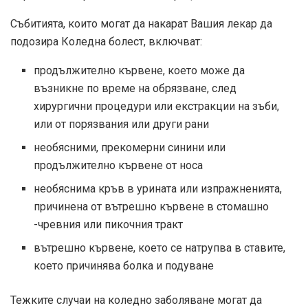
Събитията, които могат да накарат Вашия лекар да
подозира Коледна болест, включват:
продължително кървене, което може да
възникне по време на обрязване, след
хирургични процедури или екстракции на зъби,
или от порязвания или други рани
необясними, прекомерни синини или
продължително кървене от носа
необяснима кръв в урината или изпражненията,
причинена от вътрешно кървене в стомашно
-чревния или пикочния тракт
вътрешно кървене, което се натрупва в ставите,
което причинява болка и подуване
Тежките случаи на коледно заболяване могат да