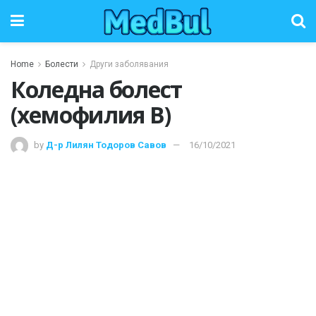
Home
Болести
Други заболявания
Коледна болест
(хемофилия В)
by
Д-р Лилян Тодоров Савов
16/10/2021