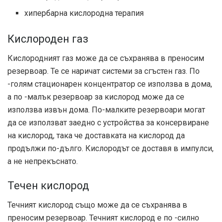
хипербарна кислородна терапия
Кислороден газ
Кислородният газ може да се съхранява в преносим
резервоар. Те се наричат ​​системи за сгъстен газ. По
-голям стационарен концентратор се използва в дома,
а по -малък резервоар за кислород може да се
използва извън дома. По-малките резервоари могат
да се използват заедно с устройства за консервиране
на кислород, така че доставката на кислород да
продължи по-дълго. Кислородът се доставя в импулси,
а не непрекъснато.
Течен кислород
Течният кислород също може да се съхранява в
преносим резервоар. Течният кислород е по -силно