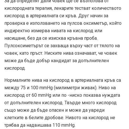
За да определят дали човек ще се възползва от
кислородната терапия, лекарите тестват количеството
кислород в артериалната си кръв. Друг начин за
проверка е използването на пулсов оксиметър, който
индиректно измерва нивата на кислород или
насищане, без да се изисква кръвна проба.
Пулсоксиметърът се захваща върху част от тялото на
човек, като пръст. Ниските нива означават, че човек
може да бъде добър кандидат за допълнителен
кислород.
Нормалните нива на кислород в артериалната кръв са
между 75 и 100 mmHg (милиметри живак). Ниво на
кислород от 60 mmHg или по -ниско показва нуждата
от допълнителен кислород. Твърде много кислород
също може да бъде опасен и може да увреди
клетките в белите дробове. Нивото на кислород не
трябва да надвишава 110 mmHg.