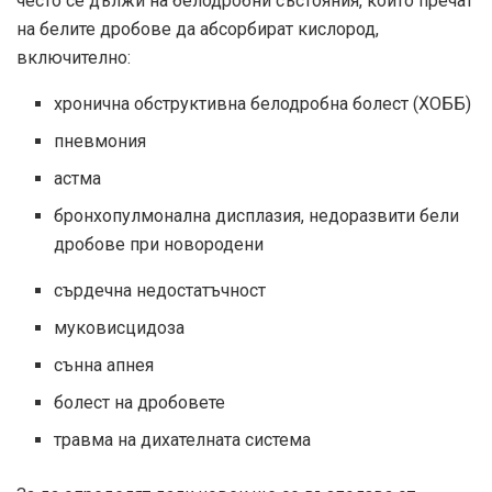
често се дължи на белодробни състояния, които пречат
на белите дробове да абсорбират кислород,
включително:
хронична обструктивна белодробна болест (ХОББ)
пневмония
астма
бронхопулмонална дисплазия, недоразвити бели
дробове при новородени
сърдечна недостатъчност
муковисцидоза
сънна апнея
болест на дробовете
травма на дихателната система