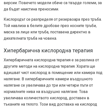
версии. Повечето модели обаче са твърде големи, за
да бъдат наистина преносими.
Кислородът се разпределя от резервоара през тръба.
Той навлиза в белите дробове през носните тръби,
маска за лице или тръба, поставена директно в
дихателната тръба на човека.
Хипербарична кислородна терапия
Хипербаричната кислородна терапия е за разлика от
другите методи на кислородна терапия. Хората ще
вдишват чист кислород в помещение или камера под
налягане. В хипербаричните камери въздушното
налягане се увеличава до три или четири пъти от
нормалните нива на въздушно налягане. Това
увеличава количеството кислород, доставен в
тъканите на тялото. Този вид доставка на кислород