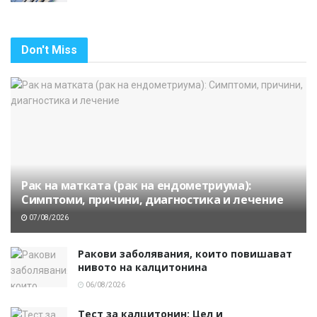
Don't Miss
Рак на матката (рак на ендометриума):
Симптоми, причини, диагностика и лечение
07/08/2026
Ракови заболявания, които повишават
нивото на калцитонина
06/08/2026
Тест за калцитонин: Цел и