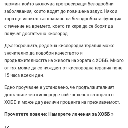
термин, който включва прогресиращи белодробни
заболявания, които водят до повишена задух. Някои
хора ще изпитат влошаване на белодробната функция
с течение на времето, което ги кара да се борят да
получат достатъчно кислород.
Дългосрочната, редовна кислородна терапия може
значително да подобри качеството и
продължителността на живота на хората с ХОББ. Много
от тях може да се нуждаят от кислородна терапия поне
15 часа всеки ден.
Едно проучване
е установено, че продължителният
допълнителен кислород е най -полезен за хората с
ХОББ и може да увеличи процента на преживяемост.
Прочетете повече: Намерете лечения за ХОББ »