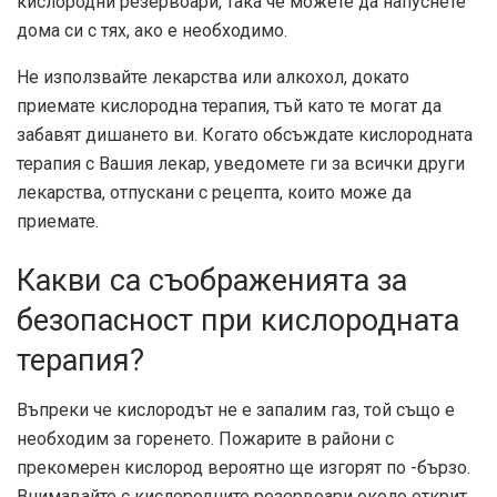
кислородни резервоари, така че можете да напуснете
дома си с тях, ако е необходимо.
Не използвайте лекарства или алкохол, докато
приемате кислородна терапия, тъй като те могат да
забавят дишането ви. Когато обсъждате кислородната
терапия с Вашия лекар, уведомете ги за всички други
лекарства, отпускани с рецепта, които може да
приемате.
Какви са съображенията за
безопасност при кислородната
терапия?
Въпреки че кислородът не е запалим газ, той също е
необходим за горенето. Пожарите в райони с
прекомерен кислород вероятно ще изгорят по -бързо.
Внимавайте с кислородните резервоари около открит