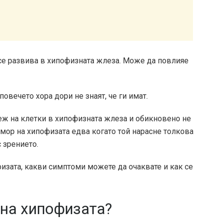
 се развива в хипофизната жлеза. Може да повлияе
повечето хора дори не знаят, че ги имат.
теж на клетки в хипофизната жлеза и обикновено не
тумор на хипофизата едва когато той нарасне толкова
 зрението.
физата, какви симптоми можете да очаквате и как се
 на хипофизата?