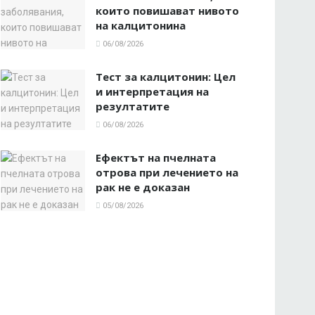
които повишават нивото
на калцитонина
06/08/2026
Тест за калцитонин: Цел
и интерпретация на
резултатите
06/08/2026
Ефектът на пчелната
отрова при лечението на
рак не е доказан
05/08/2026