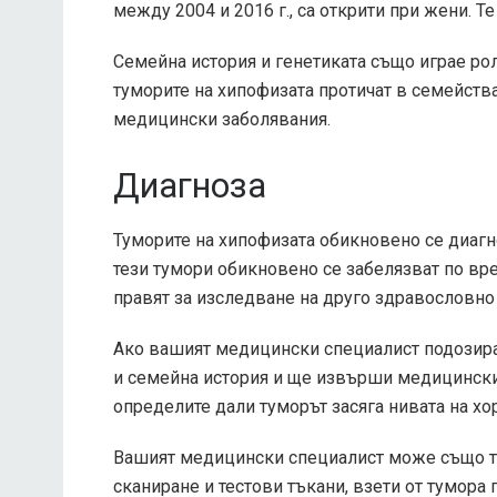
между 2004 и 2016 г., са открити при жени. Т
Семейна история
и генетиката също играе рол
туморите на хипофизата протичат в семейства
медицински заболявания.
Диагноза
Туморите на хипофизата обикновено се диагн
тези тумори обикновено се забелязват по вре
правят за изследване на друго здравословно
Ако вашият медицински специалист подозира 
и семейна история и ще извърши медицински 
определите дали туморът засяга нивата на хо
Вашият медицински специалист може също та
сканиране и тестови тъкани, взети от тумора 