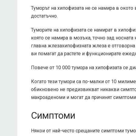
Туморът на хипофизата не се намира в окото 
достатъчно.
Туморите на хипофизата се намират в хипофиз
която се намира в мозъка, точно зад носната 
главна жлеза
хипофизната жлеза е отговорна
ви помагат да растете и функционирате ежед
Повече от
10 000 тумора на хипофизата
се ди
Когато тези тумори са по-малки от
10 милиме
обикновено не предизвикват никакви симптоми
макроаденоми и могат да причинят симптоми
Симптоми
Някои от най-често срещаните
симптоми
тумо