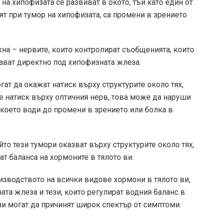
а хипофизата се развиват в окото, тъй като един от
ят при тумор на хипофизата, са промени в зрението
кна – нервите, които контролират съобщенията, които
ават директно под хипофизната жлеза.
огат да окажат натиск върху структурите около тях,
е натиск върху оптичния нерв, това може да наруши
 което води до промени в зрението или болка в
то тези тумори оказват върху структурите около тях,
т баланса на хормоните в тялото ви.
зводството на всички видове хормони в тялото ви,
та жлеза и тези, които регулират водния баланс в
ни могат да причинят широк спектър от симптоми.