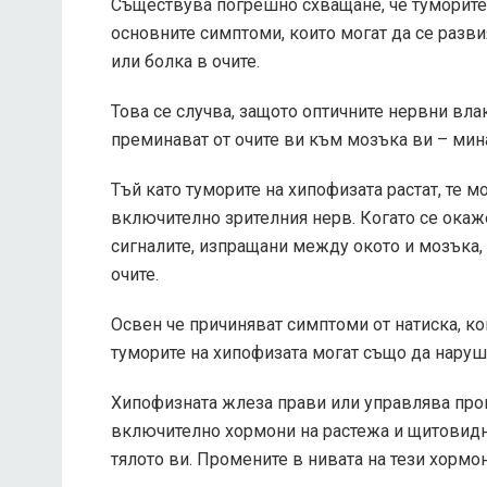
Съществува погрешно схващане, че туморите н
основните симптоми, които могат да се разви
или болка в очите.
Това се случва, защото оптичните нервни вла
преминават от очите ви към мозъка ви – мин
Тъй като туморите на хипофизата растат, те м
включително зрителния нерв. Когато се окаж
сигналите, изпращани между окото и мозъка,
очите.
Освен че причиняват симптоми от натиска, кой
туморите на хипофизата могат също да наруша
Хипофизната жлеза прави или управлява прои
включително хормони на растежа и щитовидна
тялото ви. Промените в нивата на тези хормо