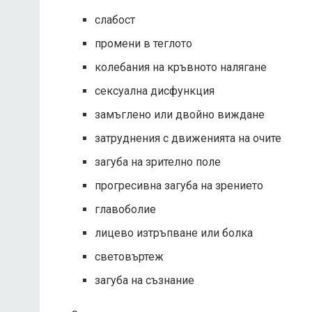
слабост
промени в теглото
колебания на кръвното налягане
сексуална дисфункция
замъглено или двойно виждане
затруднения с движенията на очите
загуба на зрително поле
прогресивна загуба на зрението
главоболие
лицево изтръпване или болка
световъртеж
загуба на съзнание