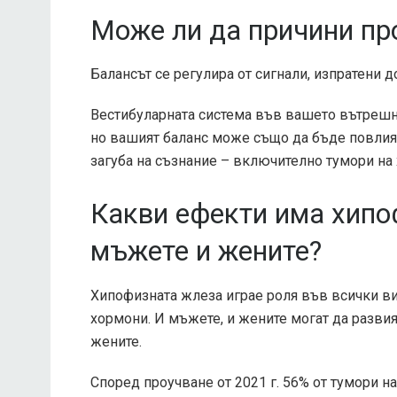
Може ли да причини пр
Балансът се регулира от сигнали, изпратени д
Вестибуларната система във вашето вътрешно
но вашият баланс може също да бъде повлиян
загуба на съзнание – включително тумори на
Какви ефекти има хипо
мъжете и жените?
Хипофизната жлеза играе роля във всички в
хормони. И мъжете, и жените могат да развият
жените.
Според проучване от 2021 г.
56%
от тумори на