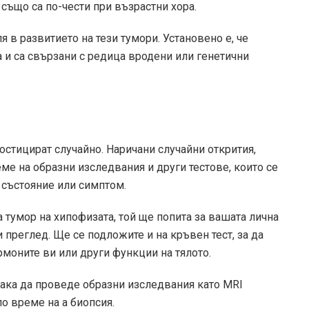
е също са по-чести при възрастни хора.
я в развитието на тези тумори. Установено е, че
 и са свързани с редица вродени или генетични
остицират случайно. Наричани случайни открития,
ме на образни изследвания и други тестове, които се
 състояние или симптом.
тумор на хипофизата, той ще попита за вашата лична
преглед. Ще се подложите и на кръвен тест, за да
рмоните ви или други функции на тялото.
ка да проведе образни изследвания като MRI
по време на a
биопсия
.