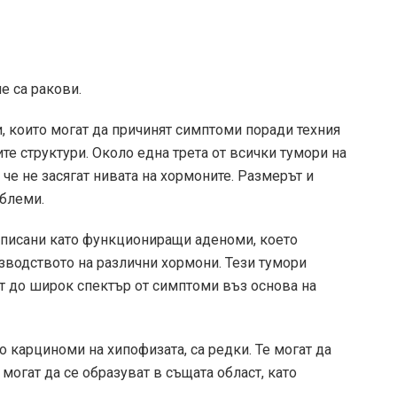
е са ракови.
, които могат да причинят симптоми поради техния
те структури. Около една трета от всички тумори на
 че не засягат нивата на хормоните. Размерът и
блеми.
описани като функциониращи аденоми, което
зводството на различни хормони. Тези тумори
ат до широк спектър от симптоми въз основа на
о карциноми на хипофизата, са редки. Те могат да
могат да се образуват в същата област, като