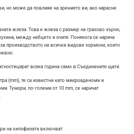
ви, но може да повлияе на зрението ви, ако нарасне
ната жлеза. Това е жлеза с размер на грахово зърно,
кухина, между небцето и очите. Понякога се нарича
 за производството на всички видове хормони, които
невно.
агностицират всяка година само в Съединените щати.
тра (mm)
, те са известни като микроаденоми и
. Тумори, по-големи от 10 mm, се наричат ​​
.
ри на хипофизата включват: