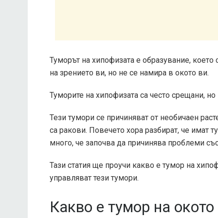
Туморът на хипофизата е образувание, което
на зрението ви, но не се намира в окото ви.
Туморите на хипофизата са често срещани, но 
Тези тумори се причиняват от необичаен рас
са ракови. Повечето хора разбират, че имат 
много, че започва да причинява проблеми със
Тази статия ще проучи какво е тумор на хипо
управляват тези тумори.
Какво е тумор на окото