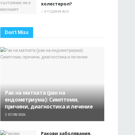
холестерол?
4 ГОДИНИ AGO
Don't Miss
Рак на матката (рак на
ендометриума): Симптоми,
причини, диагностика и лечение
07/08/2026
Ракови заболявания,