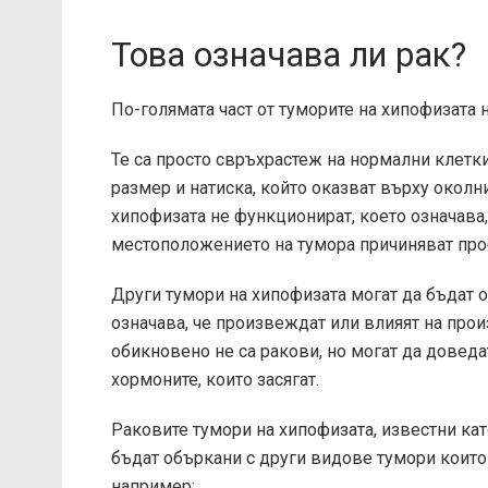
Това означава ли рак?
По-голямата част от туморите на хипофизата н
Те са просто свръхрастеж на нормални клетки
размер и натиска, който оказват върху околни
хипофизата не функционират, което означава,
местоположението на тумора причиняват про
Други тумори на хипофизата могат да бъдат 
означава, че произвеждат или влияят на прои
обикновено не са ракови, но могат да довед
хормоните, които засягат.
Раковите тумори на хипофизата, известни кат
бъдат объркани с
други видове тумори
които 
например: