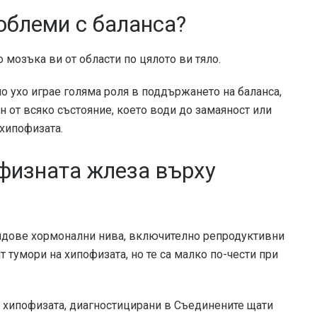
облеми с баланса?
о мозъка ви от области по цялото ви тяло.
 ухо играе голяма роля в поддържането на баланса,
 от всяко състояние, което води до замаяност или
 хипофизата.
физната жлеза върху
идове хормонални нива, включително репродуктивни
 тумори на хипофизата, но те са малко по-чести при
 хипофизата, диагностицирани в Съединените щати