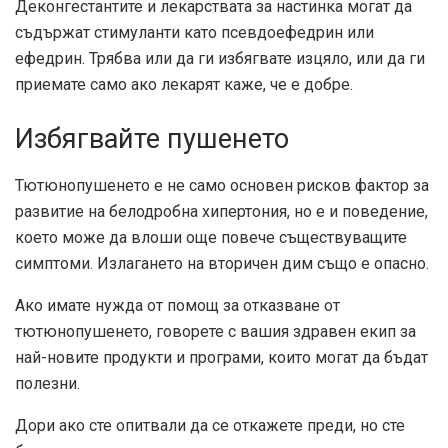
Деконгестантите и лекарствата за настинка могат да
съдържат стимуланти като псевдоефедрин или
ефедрин. Трябва или да ги избягвате изцяло, или да ги
приемате само ако лекарят каже, че е добре.
Избягвайте пушенето
Тютюнопушенето е не само основен рисков фактор за
развитие на белодробна хипертония, но е и поведение,
което може да влоши още повече съществуващите
симптоми. Излагането на вторичен дим също е опасно.
Ако имате нужда от помощ за отказване от
тютюнопушенето, говорете с вашия здравен екип за
най-новите продукти и програми, които могат да бъдат
полезни.
Дори ако сте опитвали да се откажете преди, но сте