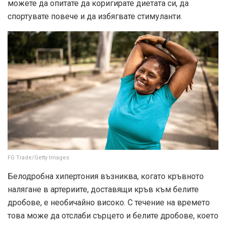
можете да опитате да коригирате диетата си, да
спортувате повече и да избягвате стимуланти.
FG Trade/Getty Images
Белодробна хипертония възниква, когато кръвното
налягане в артериите, доставящи кръв към белите
дробове, е необичайно високо. С течение на времето
това може да отслаби сърцето и белите дробове, което