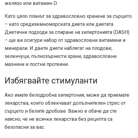
желязо или витамин D.
Като цяло планът за здравословно хранене за сърцето
– като средиземноморската диета или диетата
Диетични подходи за спиране на хипертонията (DASH)
– ще ви осигури набор от здравословни витамини и
минерали. И двете диети наблягат на плодове,
зеленчуци, пълнозърнести храни, здравословни
мазнини и постни протеини.
Избягвайте стимуланти
Ако имате белодробна хипертония, може да приемате
лекарства, които облекчават допълнителен стрес от
сърцето и белите дробове. Важно е обаче да сте
наясно, че не всички лекарства без рецепта са
безопасни за вас.