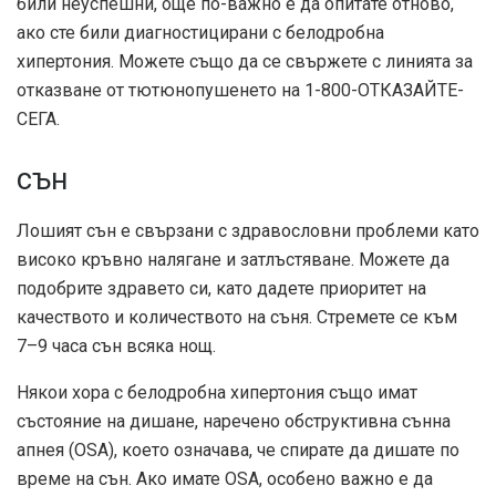
били неуспешни, още по-важно е да опитате отново,
ако сте били диагностицирани с белодробна
хипертония. Можете също да се свържете с линията за
отказване от тютюнопушенето на
1-800-ОТКАЗАЙТЕ-
СЕГА
.
сън
Лошият сън е
свързани с
здравословни проблеми като
високо кръвно налягане и затлъстяване. Можете да
подобрите здравето си, като дадете приоритет на
качеството и количеството на съня. Стремете се към
7–9 часа сън всяка нощ.
Някои хора с белодробна хипертония също имат
състояние на дишане, наречено обструктивна сънна
апнея (OSA), което означава, че спирате да дишате по
време на сън. Ако имате OSA, особено важно е да