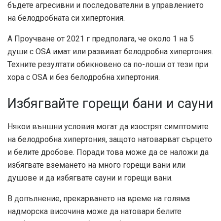
бъдете агресивни и последователни в управлението
на белодробната си хипертония.
А
Проучване от 2021 г
предполага, че около 1 на 5
души с OSA имат или развиват белодробна хипертония.
Техните резултати обикновено са по-лоши от тези при
хора с OSA и без белодробна хипертония.
Избягвайте горещи бани и сауни
Някои външни условия могат да изострят симптомите
на белодробна хипертония, защото натоварват сърцето
и белите дробове. Поради това може да се наложи да
избягвате вземането на много горещи вани или
душове и да избягвате сауни и горещи вани.
В допълнение, прекарването на време на голяма
надморска височина може да натовари белите