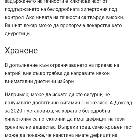
задържането на течности е ключова част от
поддържането на белодробната хипертония под
контрол. Ако нивата на течности са твърде високи,
Вашият лекар може да препоръча лекарства като
диуретици.
Хранене
В допълнение към ограничаването на приема на
натрий, вие също трябва да направите някои
внимателни диетични избори.
Например, може да искате да сте сигурни, че
получавате достатъчно витамин D и желязо. А
Доклад
за 2020 г
установиха, че хората с белодробна
хипертония са по-склонни да имат дефицит на тези
хранителни вещества. Въпреки това, само кръвен тест
може да покаже, че наистина имате дефицит на