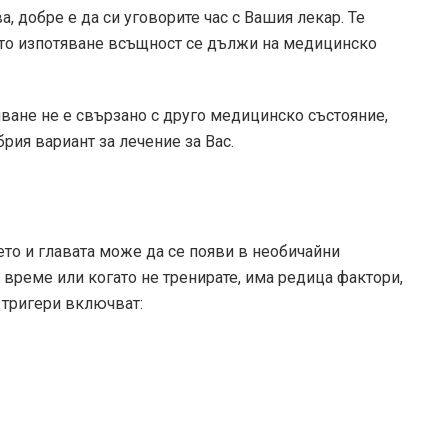
а, добре е да си уговорите час с Вашия лекар. Те
ето изпотяване всъщност се дължи на медицинско
яване не е свързано с друго медицинско състояние,
рия вариант за лечение за Вас.
то и главата може да се появи в необичайни
 време или когато не тренирате, има редица фактори,
 тригери включват: