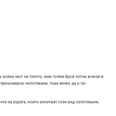
всяка част на тялото, има голям брой потни жлези в
м прекомерно изпотяване, това може да е по-
ента
на хората, които изпитват този вид изпотяване,