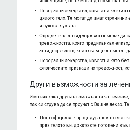
инжекциите, но те могат да помогнат със
Перорални лекарства, известни като
ант
цялото тяло. Те могат да имат странични 
и сухота в устата.
Определено
антидепресанти
може да на
тревожността, която предизвиква епизод
антидепресанти, които всъщност могат да
Перорални лекарства, известни като
бет
физическите признаци на тревожност, ка
Други възможности за лечен
Има няколко други възможности за лечение, 
пак си струва да се проучат с Вашия лекар. Т
Лонтофореза
е процедура, която включ
през тялото ви, докато сте потопени във