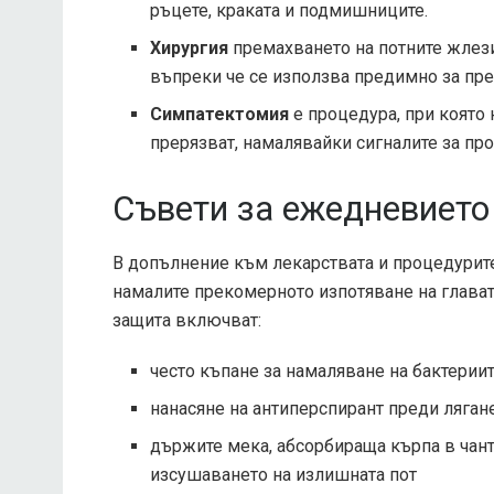
ръцете, краката и подмишниците.
Хирургия
премахването на потните жлези
въпреки че се използва предимно за пр
Симпатектомия
е процедура, при която 
прерязват, намалявайки сигналите за про
Съвети за ежедневието
В допълнение към лекарствата и процедурите,
намалите прекомерното изпотяване на глават
защита включват:
често къпане за намаляване на бактериит
нанасяне на антиперспирант преди лягане
държите мека, абсорбираща кърпа в чанта
изсушаването на излишната пот