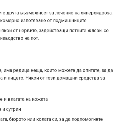
 е друга възможност за лечение на хиперхидроза,
екомерно изпотяване от подмишниците.
някои от нервите, задействащи потните жлези, се
изводство на пот.
 има редица неща, които можете да опитате, за да
а и лицето. Някои от тези домашни средства за
е и влагата на кожата
 и сутрин
та, бюрото или колата си, за да подпомогнете