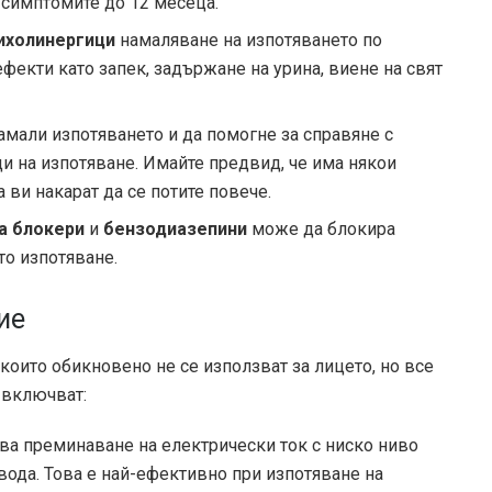
 симптомите до 12 месеца.
ихолинергици
намаляване на изпотяването по
ефекти като запек, задържане на урина, виене на свят
мали изпотяването и да помогне за справяне с
и на изпотяване. Имайте предвид, че има някои
 ви накарат да се потите повече.
а блокери
и
бензодиазепини
може да блокира
то изпотяване.
ие
които обикновено не се използват за лицето, но все
е включват:
ва преминаване на електрически ток с ниско ниво
 вода. Това е най-ефективно при изпотяване на