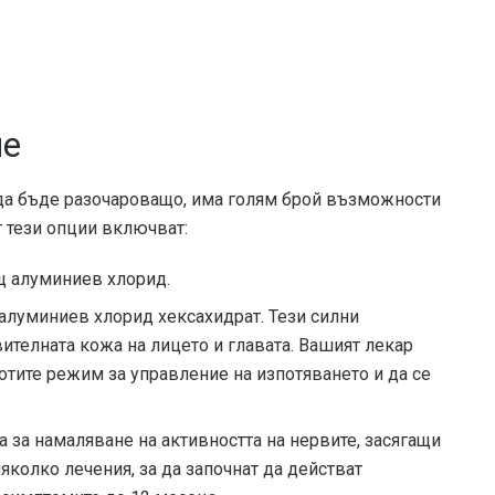
ие
да бъде разочароващо, има голям брой възможности
т тези опции включват:
 алуминиев хлорид.
луминиев хлорид хексахидрат. Тези силни
ителната кожа на лицето и главата. Вашият лекар
отите режим за управление на изпотяването и да се
 за намаляване на активността на нервите, засягащи
яколко лечения, за да започнат да действат