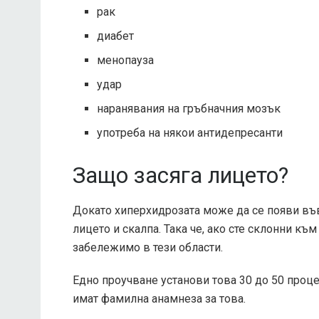
рак
диабет
менопауза
удар
наранявания на гръбначния мозък
употреба на някои антидепресанти
Защо засяга лицето?
Докато хиперхидрозата може да се появи във 
лицето и скалпа. Така че, ако сте склонни къ
забележимо в тези области.
Едно проучване установи това
30 до 50 проц
имат фамилна анамнеза за това.