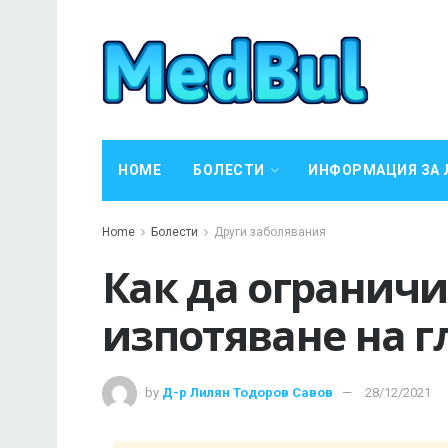
HOME
БОЛЕСТИ
ИНФОРМАЦИЯ ЗА 
Home
Болести
Други заболявания
Как да огранич
изпотяване на г
by
Д-р Лилян Тодоров Савов
28/12/2021