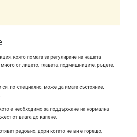
е
кция, която помага за регулиране на нашата
-много от лицето, главата, подмишниците, ръцете,
о си, по-специално, може да имате състояние,
.
лкото е необходимо за поддържане на нормална
жест от влага до капене.
потяват редовно, дори когато не ви е горещо,