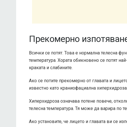
Прекомерно изпотяван
Всички се потят. Това е нормална телесна фун
температура. Хората обикновено се потят най
краката и слабините.
Ако се потите прекомерно от главата и лицет
известно като краниофациална хиперхидроза
Хиперхидроза означава потене повече, отко
телесна температура. Тя може да варира по те
Ако установите, че лицето и главата ви се из