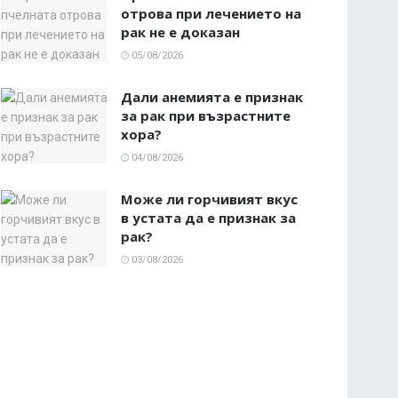
отрова при лечението на
рак не е доказан
05/08/2026
Дали анемията е признак
за рак при възрастните
хора?
04/08/2026
Може ли горчивият вкус
в устата да е признак за
рак?
03/08/2026