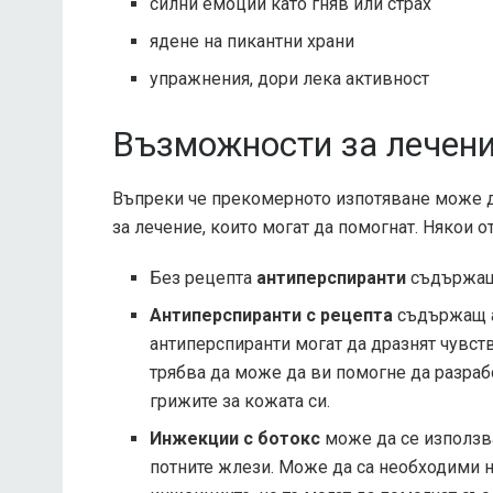
силни емоции като гняв или страх
ядене на пикантни храни
упражнения, дори лека активност
Възможности за лечен
Въпреки че прекомерното изпотяване може 
за лечение, които могат да помогнат. Някои о
Без рецепта
антиперспиранти
съдържащ
Антиперспиранти с рецепта
съдържащ а
антиперспиранти могат да дразнят чувств
трябва да може да ви помогне да разраб
грижите за кожата си.
Инжекции с ботокс
може да се използва
потните жлези. Може да са необходими н