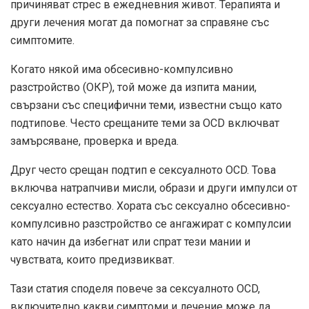
причиняват стрес в ежедневния живот. Терапията и
други лечения могат да помогнат за справяне със
симптомите.
Когато някой има обсесивно-компулсивно
разстройство (ОКР), той може да изпита мании,
свързани със специфични теми, известни също като
подтипове. Често срещаните теми за OCD включват
замърсяване, проверка и вреда.
Друг често срещан подтип е сексуалното OCD. Това
включва натрапчиви мисли, образи и други импулси от
сексуално естество. Хората със сексуално обсесивно-
компулсивно разстройство се ангажират с компулсии
като начин да избегнат или спрат тези мании и
чувствата, които предизвикват.
Тази статия споделя повече за сексуалното OCD,
включително какви симптоми и лечение може да