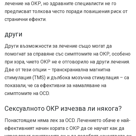
лечение на ОКР, но здравните специалисти не го
предписват толкова често поради повишения риск от
странични ефекти.
други
Други възможности за лечение също могат да
помогнат за справяне със симптомите на ОКР, особено
при хора, чието ОКР не е отговорило на други лечения.
Две от тези опции – транскраниална магнитна
стимулация (TMS) и дълбока мозъчна стимулация – са
показали, че са ефективни за намаляване на
симптомите на OCD.
Сексуалното ОКР изчезва ли някога?
Понастоящем няма лек за OCD. Лечението обаче е най-
ефективният начин хората с ОКР да се научат как да