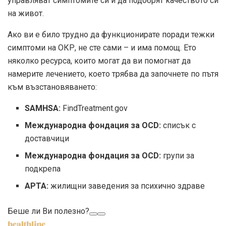
управляват симптомите си и да подобрят качеството си
на живот.
Ако ви е било трудно да функционирате поради тежки
симптоми на ОКР, не сте сами – и има помощ. Ето
няколко ресурса, които могат да ви помогнат да
намерите лечението, което трябва да започнете по пътя
към възстановяването:
SAMHSA:
FindTreatment.gov
Международна фондация за OCD:
списък с
доставчици
Международна фондация за OCD:
групи за
подкрепа
АРТА:
жилищни заведения за психично здраве
Беше ли Ви полезно?