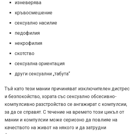
изневерява
кръвосмешение
сексуално насилие
педофилия
некрофилия
скотство
сексуална ориентация
други сексуални „табута“
Тъй като тези мании причиняват изключителен дистрес
и безпокойство, хората със сексуално обсесивно-
компулсивно разстройство се ангажират с компулсии,
за да се справят. С течение на времето този цикъл от
мании и компулсии може сериозно да повлияе на
качеството на живот на някого и да затрудни