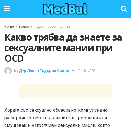
Home
Болести
Други заболявания
Какво трябва да знаете за
сексуалните мании при
OCD
by
Д-р Лилян Тодоров Савов
04/01/2024
Хората със сексуално обсесивно-компулсивно
разстройство може да изпитват тревожни или
смущаващи натрапчиви сексуални мисли, които