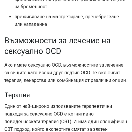
на бременност
преживяване на малтретиране, пренебрегване
или нападение
Възможности за лечение на
сексуално OCD
Ако имате сексуално OCD, възможностите за лечение
са същите като всеки друг подтип OCD. Те включват
терапия, лекарства или комбинация от различни опции.
Терапия
Един от най-широко използваните терапевтични
подходи за сексуално OCD е когнитивно-
поведенческата терапия (CBT). И има един специфичен
CBT подход, който експертите смятат за златен