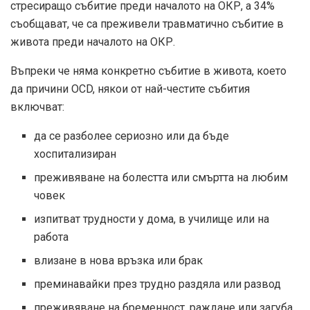
стресиращо събитие преди началото на ОКР, а 34%
съобщават, че са преживели травматично събитие в
живота преди началото на ОКР.
Въпреки че няма конкретно събитие в живота, което
да причини OCD, някои от най-честите събития
включват:
да се разболее сериозно или да бъде
хоспитализиран
преживяване на болестта или смъртта на любим
човек
изпитват трудности у дома, в училище или на
работа
влизане в нова връзка или брак
преминавайки през трудно раздяла или развод
преживяване на бременност, раждане или загуба