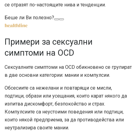
се отразят по-настоящите нива и тенденции.
Беше ли Ви полезно?
Примери за сексуални
симптоми на OCD
Сексуалните симптоми на OCD обикновено се групират
в две основни категории: мании и компулсии.
Обсесиите са нежелани и повтарящи се мисли,
подтици, образи или усещания, които карат някого да
изпитва дискомфорт, безпокойство и страх.
Компулсиите са неустоими поведения или подтици,
които някой предприема, за да противодейства или
неутрализира своите мании.