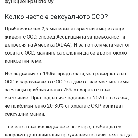
функционирането му.
Колко често е сексуалното OCD?
Приблизително 2,5 милиона възрастни американци
живеят с OCD, според Асоциацията за тревожност и
депресия на Америка (ADAA). И за по-голямата част от
хората с OCD, маниите са склонни да се въртят около
конкретни теми.
Изследвания от 1996г
предполага, че проверката на
OCD и заразяването с OCD са две от най-честите теми,
засягащи приблизително 75% от хората с това
състояние. Преглед на изследване от 2020 г. показва,
че приблизително 20-30% от хората с ОКР изпитват
сексуални мании.
Тъй като това изследване е по-старо, трябва да се
направят допълнителни проучвания по тази тема, за да