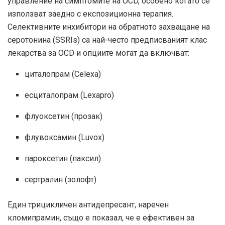
управление на симптомите на OCD, особено когато се
използват заедно с експозиционна терапия.
Селективните инхибитори на обратното захващане на
серотонина (SSRIs) са най-често предписваният клас
лекарства за OCD и опциите могат да включват:
циталопрам (Celexa)
есциталопрам (Lexapro)
флуоксетин (прозак)
флувоксамин (Luvox)
пароксетин (паксил)
сертралин (золофт)
Един трицикличен антидепресант, наречен
кломипрамин, също е показал, че е ефективен за