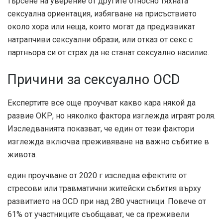
търсене на уверение от другите относно тяхната
сексуална ориентация, избягване на присъствието
около хора или неща, които могат да предизвикат
натрапчиви сексуални образи, или отказ от секс с
партньора си от страх да не станат сексуално насилие.
Причини за сексуално OCD
Експертите все още проучват какво кара някой да
развие ОКР, но няколко фактора изглежда играят роля.
Изследванията показват, че един от тези фактори
изглежда включва преживяване на важно събитие в
живота.
един
проучване от 2020 г
изследва ефектите от
стресови или травматични житейски събития върху
развитието на OCD при над 280 участници. Повече от
61% от участниците съобщават, че са преживели