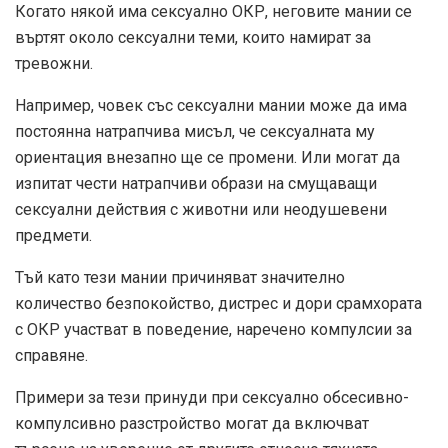
Когато някой има сексуално ОКР, неговите мании се
въртят около сексуални теми, които намират за
тревожни.
Например, човек със сексуални мании може да има
постоянна натрапчива мисъл, че сексуалната му
ориентация внезапно ще се промени. Или могат да
изпитат чести натрапчиви образи на смущаващи
сексуални действия с животни или неодушевени
предмети.
Тъй като тези мании причиняват значително
количество безпокойство, дистрес и дори
срам
хората
с ОКР участват в поведение, наречено компулсии за
справяне.
Примери за тези принуди при сексуално обсесивно-
компулсивно разстройство могат да включват