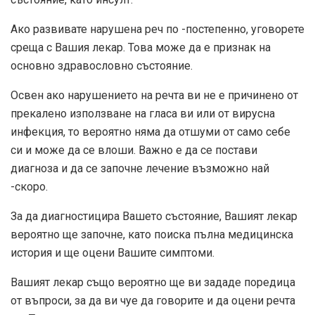
Ако развивате нарушена реч по -постепенно, уговорете
среща с Вашия лекар. Това може да е признак на
основно здравословно състояние.
Освен ако нарушението на речта ви не е причинено от
прекалено използване на гласа ви или от вирусна
инфекция, то вероятно няма да отшуми от само себе
си и може да се влоши. Важно е да се постави
диагноза и да се започне лечение възможно най
-скоро.
За да диагностицира Вашето състояние, Вашият лекар
вероятно ще започне, като поиска пълна медицинска
история и ще оцени Вашите симптоми.
Вашият лекар също вероятно ще ви зададе поредица
от въпроси, за да ви чуе да говорите и да оцени речта