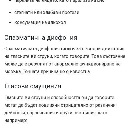
парализа на лицето, като парализа на Бел
стегнати или хлабави протези
консумация на алкохол
Спазматична дисфония
Спазматичната дисфония включва неволни движения
на гласните ви струни, когато говорите. Това състояние
може да е резултат от анормално функциониране на
мозъка. Точната причина не е известна.
Гласови смущения
Гласните ви струни и способността ви да говорите
могат да бъдат повлияни отрицателно от различни
дейности, наранявания и други състояния, като
например: