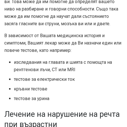
ви. Това може да им помогне да определят вашето
ниво на разбиране и говорни способности. Също така
може да им помогне да научат дали състоянието
засяга гласните ви струни, мозъка ви или и двете.
В зависимост от Вашата медицинска история и
симптоми, Вашият лекар може да Ви назначи един или
повече тестове, като например:
изследвания на главата и шията с помощта на
рентгенови лъчи, CT или MRI
тестове за електрически ток
кръвни тестове
тестове за урина
Лечение на нарушение на речта
при възрастни