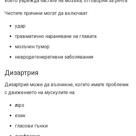
което уврежда частите на мозъка, отговорни за речта.
Честите причини могат да включват:
удар
травматично нараняване на главата
мозъчен тумор
невродегенеративни заболявания
Дизартрия
Дизартрия може да възникне, когато имате проблеми
с движението на мускулите на:
л
ips
език
гласови гънки