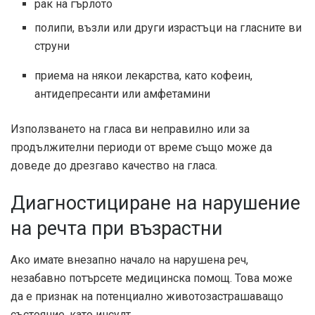
рак на гърлото
полипи, възли или други израстъци на гласните ви
струни
приема на някои лекарства, като кофеин,
антидепресанти или амфетамини
Използването на гласа ви неправилно или за
продължителни периоди от време също може да
доведе до дрезгаво качество на гласа.
Диагностициране на нарушение
на речта при възрастни
Ако имате внезапно начало на нарушена реч,
незабавно потърсете медицинска помощ. Това може
да е признак на потенциално животозастрашаващо
състояние, като инсулт.