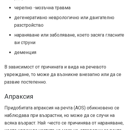
черепно -мозъчна травма
дегенеративно неврологично или двигателно
разстройство
нараняване или заболяване, което засяга гласните
ви струни
деменция
В зависимост от причината и вида на речевото
увреждане, то може да възникне внезапно или да се
развие постепенно.
Апраксия
Придобитата апраксия на речта (AOS) обикновено се
наблюдава при възрастни, но може да се случи на
всяка възраст. Най -често се причинява от нараняване,