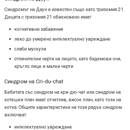
Синдромът на Даун е известен също като тризомия 21.
Децата с тризомия 21 обикновено имат:
когнитивни забавяния
леко до умерено интелектуално увреждане
слаби мускули
отличителни черти на лицето, като бадемови очи,
кръгло лице и малки черти
Синдром на Cri-du-chat
Бебетата със синдром на кри-дю-чат или синдром на
котешки плач имат отчетлив, висок плач, като този на
котка. Общите характеристики на този рядък синдром
включват:
интелектуално увреждане