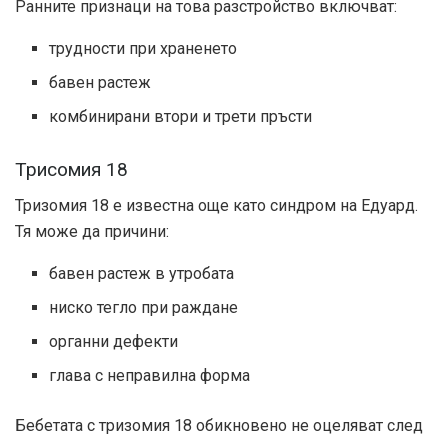
Ранните признаци на това разстройство включват:
трудности при храненето
бавен растеж
комбинирани втори и трети пръсти
Трисомия 18
Тризомия 18 е известна още като синдром на Едуард.
Тя може да причини:
бавен растеж в утробата
ниско тегло при раждане
органни дефекти
глава с неправилна форма
Бебетата с тризомия 18 обикновено не оцеляват след