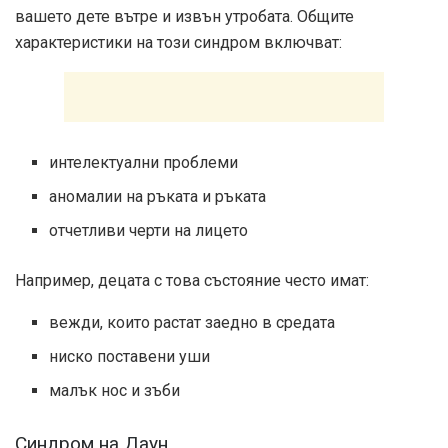
вашето дете вътре и извън утробата. Общите
характеристики на този синдром включват:
интелектуални проблеми
аномалии на ръката и ръката
отчетливи черти на лицето
Например, децата с това състояние често имат:
вежди, които растат заедно в средата
ниско поставени уши
малък нос и зъби
Синдром на Даун