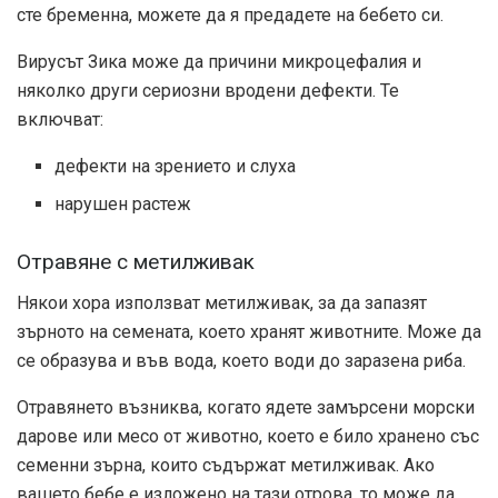
сте бременна, можете да я предадете на бебето си.
Вирусът Зика може да причини микроцефалия и
няколко други сериозни вродени дефекти. Те
включват:
дефекти на зрението и слуха
нарушен растеж
Отравяне с метилживак
Някои хора използват метилживак, за да запазят
зърното на семената, което хранят животните. Може да
се образува и във вода, което води до заразена риба.
Отравянето възниква, когато ядете замърсени морски
дарове или месо от животно, което е било хранено със
семенни зърна, които съдържат метилживак. Ако
вашето бебе е изложено на тази отрова, то може да