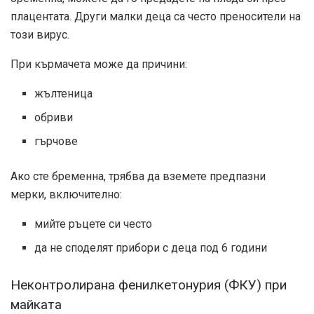
плацентата. Други малки деца са често преносители на
този вирус.
При кърмачета може да причини:
жълтеница
обриви
гърчове
Ако сте бременна, трябва да вземете предпазни
мерки, включително:
мийте ръцете си често
да не споделят прибори с деца под 6 години
Неконтролирана фенилкетонурия (ФКУ) при
майката