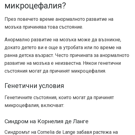
микроцефалия?
През повечето време анормалното развитие на
мозъка причинява това състояние.
Анормално развитие на мозъка може да възникне,
докато детето ви е още в утробата или по време на
ранна детска възраст. Често причината за анормалното
развитие на мозъка е неизвестна. Някои генетични
състояния могат да причинят микроцефалия.
Генетични условия
Генетичните състояния, които могат да причинят
микроцефалия, включват:
Синдром на Корнелия де Ланге
Синдромът на Cornelia de Lange забавя растежа на