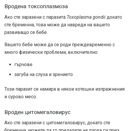
Вродена токсоплазмоза
Ако сте заразени с паразита
Toxoplasma gondii
докато
сте бременна, това може да навреди на вашето
развиващо се бебе.
Вашето бебе може да се роди преждевременно с
много физически проблеми, включително:
гърчове
загуба на слуха и зрението
Този паразит се намира в някои котешки изпражнения
и сурово месо.
Вроден цитомегаловирус
Ако сте заразени с цитомегаловирус, докато сте
бременна, можете да го предадете на плода си през