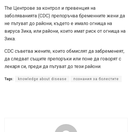
The
Центрове за контрол и превенция на
заболяванията (CDC)
препоръчва бременните жени да
не пътуват до райони, където е имало огнища на
вируса Зика, или райони, които имат риск от огнища на
Зика.
CDC съветва жените, които обмислят да забременеят,
да следват същите препоръки или поне да говорят с
лекаря си, преди да пътуват до тези райони.
Tags:
knowledge about disease
познания за болестите