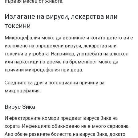
първия месец от живота.
Излагане на вируси, лекарства или
токсини
Микроцефалия може да възникне и когато детето ви е
изложено на определени вируси, лекарства или
токсини в утробата. Например, употребата на алкохол
или наркотици по време на бременност може да
причини микроцефалия при деца.
Следните са други потенциални причини за
микроцефалия:
Вирус Зика
Инфектираните комари предават вируса Зика на
хората. Инфекцията обикновено не е много сериозна.
Ако обаче развиете болестта на вируса Зика, докато