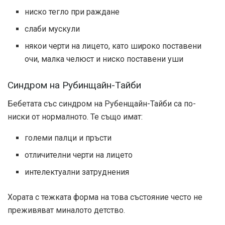
ниско тегло при раждане
слаби мускули
някои черти на лицето, като широко поставени
очи, малка челюст и ниско поставени уши
Синдром на Рубинщайн-Тайби
Бебетата със синдром на Рубенщайн-Тайби са по-
ниски от нормалното. Те също имат:
големи палци и пръсти
отличителни черти на лицето
интелектуални затруднения
Хората с тежката форма на това състояние често не
преживяват миналото детство.