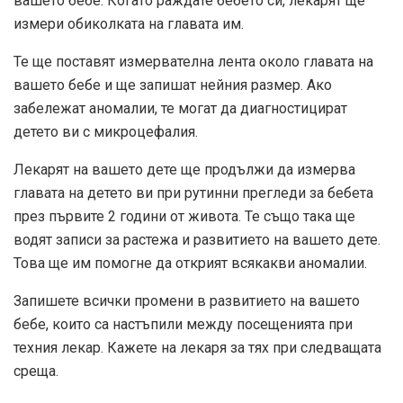
вашето бебе. Когато раждате бебето си, лекарят ще
измери обиколката на главата им.
Те ще поставят измервателна лента около главата на
вашето бебе и ще запишат нейния размер. Ако
забележат аномалии, те могат да диагностицират
детето ви с микроцефалия.
Лекарят на вашето дете ще продължи да измерва
главата на детето ви при рутинни прегледи за бебета
през първите 2 години от живота. Те също така ще
водят записи за растежа и развитието на вашето дете.
Това ще им помогне да открият всякакви аномалии.
Запишете всички промени в развитието на вашето
бебе, които са настъпили между посещенията при
техния лекар. Кажете на лекаря за тях при следващата
среща.