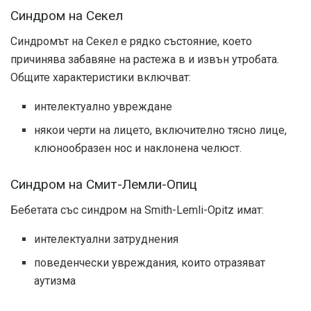
Синдром на Секел
Синдромът на Секел е рядко състояние, което
причинява забавяне на растежа в и извън утробата.
Общите характеристики включват:
интелектуално увреждане
някои черти на лицето, включително тясно лице,
клюнообразен нос и наклонена челюст.
Синдром на Смит-Лемли-Опиц
Бебетата със синдром на Smith-Lemli-Opitz имат:
интелектуални затруднения
поведенчески увреждания, които отразяват
аутизма