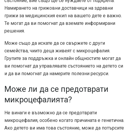
състояние, вие също ще се нуждаете от подкрепа.
Намирането на грижовни доставчици на здравни
грижи за медицинския екип на вашето дете е важно.
Те могат да ви помогнат да вземате информирани
решения.
Може също да искате да се свържете с други
семейства, чиито деца живеят с микроцефалия.
Групите за поддръжка и онлайн общностите могат да
ви помогнат да управлявате състоянието на детето си
и да ви помогнат да намерите полезни ресурси.
Може ли да се предотврати
микроцефалията?
Не винаги е възможно да се предотврати
микроцефалия, особено когато причината е генетична.
Ако детето ви има това състояние, може да потърсите