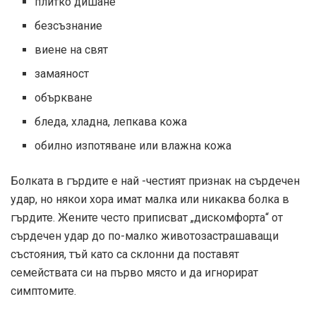
плитко дишане
безсъзнание
виене на свят
замаяност
объркване
бледа, хладна, лепкава кожа
обилно изпотяване или влажна кожа
Болката в гърдите е най -честият признак на сърдечен
удар, но някои хора имат малка или никаква болка в
гърдите. Жените често приписват „дискомфорта“ от
сърдечен удар до по-малко животозастрашаващи
състояния, тъй като са склонни да поставят
семействата си на първо място и да игнорират
симптомите.