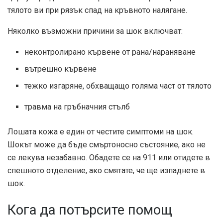
тялото ви при рязък спад на кръвното налягане.
Няколко възможни причини за шок включват:
неконтролирано кървене от рана/нараняване
вътрешно кървене
тежко изгаряне, обхващащо голяма част от тялото
травма на гръбначния стълб
Лошата кожа е един от честите симптоми на шок.
Шокът може да бъде смъртоносно състояние, ако не
се лекува незабавно. Обадете се на 911 или отидете в
спешното отделение, ако смятате, че ще изпаднете в
шок.
Кога да потърсите помощ