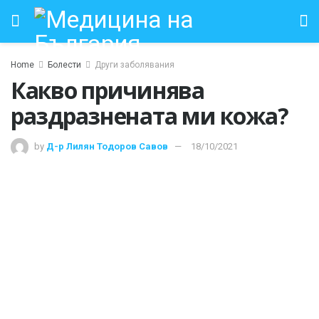
Home
Болести
Други заболявания
Какво причинява
раздразнената ми кожа?
by
Д-р Лилян Тодоров Савов
18/10/2021