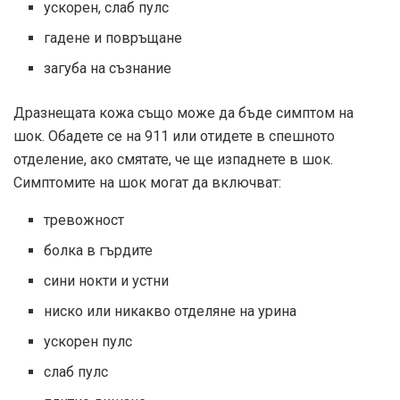
ускорен, слаб пулс
гадене и повръщане
загуба на съзнание
Дразнещата кожа също може да бъде симптом на
шок. Обадете се на 911 или отидете в спешното
отделение, ако смятате, че ще изпаднете в шок.
Симптомите на шок могат да включват:
тревожност
болка в гърдите
сини нокти и устни
ниско или никакво отделяне на урина
ускорен пулс
слаб пулс