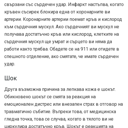
свързани със сърдечен удар. Инфаркт настъпва, когато
кръвен съсирек блокира една от коронарните ви
артерии. Коронарните артерии поемат кръв и кислород
към сърдечния мускул. Ако сърдечният ви мускул не
получава достатъчно кръв или кислород, клетките на
сърдечния мускул ще умрат и сърцето ви няма да
работи както трябва. Обадете се на 911 или отидете в
спешното отделение, ако смятате, че имате сърдечен
удар.
Шок
Друга възможна причина за лепкава кожа е шокът.
Обикновено шокът се смята за реакция на
емоционален дистрес или внезапен страх в отговор на
травматично събитие. Въпреки това, от медицинска
гледна точка, това се случва, когато в тялото ви не
циркулира достатъчно кръв. Шокът е реакцията на