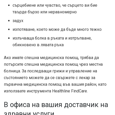
сърцебиене или чувство, че сърцето ви бие
твърде бързо или неравномерно
задух
изпотяване, което може да бъде много тежко
излъчваща болка в ръката и изтръпване,
обикновено в лявата ръка
Ако имате спешна медицинска помощ, трябва да
потърсите спешна медицинска помощ чрез местна
болница. За последващи грижи и управление на
състоянието можете да се свържете с лекар за
първична медицинска помощ във вашия район, като
използвате инструмента Healthline FindCare.
В офиса на вашия доставчик на
здравни услуги