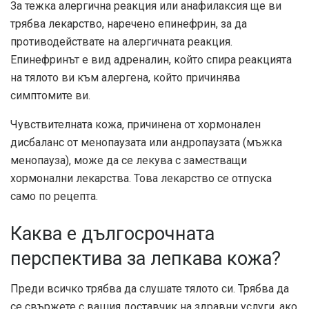
За тежка алергична реакция или анафилаксия ще ви
трябва лекарство, наречено епинефрин, за да
противодействате на алергичната реакция.
Епинефринът е вид адреналин, който спира реакцията
на тялото ви към алергена, който причинява
симптомите ви.
Чувствителната кожа, причинена от хормонален
дисбаланс от менопаузата или андропаузата (мъжка
менопауза), може да се лекува с заместващи
хормонални лекарства. Това лекарство се отпуска
само по рецепта.
Каква е дългосрочната
перспектива за лепкава кожа?
Преди всичко трябва да слушате тялото си. Трябва да
се свържете с вашия доставчик на здравни услуги, ако