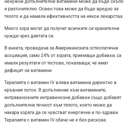
ненужни допълнителни витамини може да бъде скъпо
и разточително. Освен това може да бъде вредно за
тялото и да намали ефективността на някои лекарства.
Много хора могат да получат всичките си хранителни
нужди чрез диетата си.
В анкета, проведена за Американската остеопатична
асоциация, само 24% от хората, приемащи добавки, са
имали резултати от тестове, показващи, че имат
дефицит на витамини.
Терапията с витамин IV влива витамини директно в
кръвния поток. В допълнение към витамините,
интравенозните интравенозни добавки също добавят
допълнителна течност към тялото, което може да
накара хората да се чувстват енергични и по-здрави.
Терапията с витамин IV обаче не е без рискове.