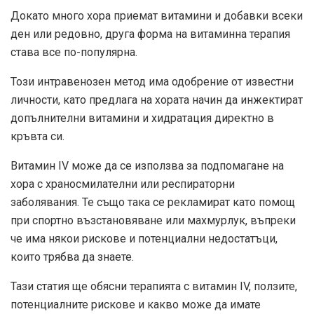
Докато много хора приемат витамини и добавки всеки
ден или редовно, друга форма на витаминна терапия
става все по-популярна.
Този интравенозен метод има одобрение от известни
личности, като предлага на хората начин да инжектират
допълнителни витамини и хидратация директно в
кръвта си.
Витамин IV може да се използва за подпомагане на
хора с храносмилателни или респираторни
заболявания. Те също така се рекламират като помощ
при спортно възстановяване или махмурлук, въпреки
че има някои рискове и потенциални недостатъци,
които трябва да знаете.
Тази статия ще обясни терапията с витамин IV, ползите,
потенциалните рискове и какво може да имате