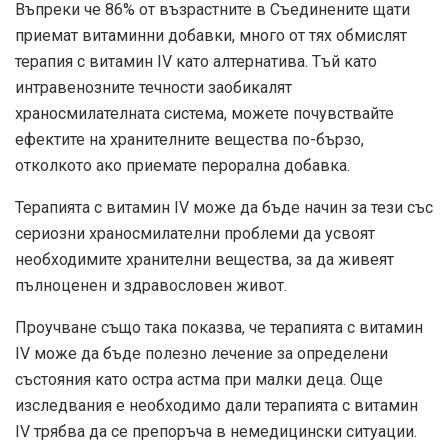
Въпреки че 86% от възрастните в Съединените щати
приемат витаминни добавки, много от тях обмислят
терапия с витамин IV като алтернатива. Тъй като
интравенозните течности заобикалят
храносмилателната система, можете
почувствайте
ефектите
на хранителните вещества по-бързо,
отколкото ако приемате перорална добавка.
Терапията с витамин IV може да бъде начин за тези със
сериозни храносмилателни проблеми да усвоят
необходимите хранителни вещества, за да живеят
пълноценен и здравословен живот.
Проучване
също така показва, че терапията с витамин
IV може да бъде полезно лечение за определени
състояния като остра астма при малки деца.
Още
изследвания
е необходимо дали терапията с витамин
IV трябва да се препоръча в немедицински ситуации.