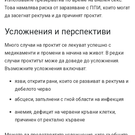
Това намалява риска от заразяване с ППИ, които могат
да засегнат ректума и да причинят проктит.
Усложнения и перспективи
Много случаи на проктит се лекуват успешно с
медикаменти и промени в начина на живот. В редки
случаи проктитът може да доведе до усложнения.
Възможните усложнения включват:
язви, открити рани, които се развиват в ректума и
дебелото черво
абсцеси, запълнени с гной области на инфекция
анемия, дефицит на червени кръвни клетки,
причинен от ректално кървене
Можете да предотвратите усложнения, като съобщите