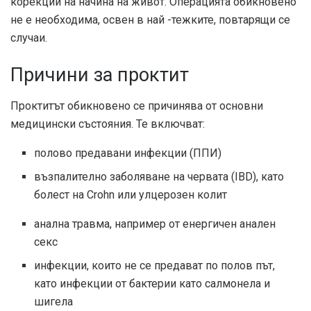
корекции на начина на живот. Операцията обикновено
не е необходима, освен в най -тежките, повтарящи се
случаи.
Причини за проктит
Проктитът обикновено се причинява от основни
медицински състояния. Те включват:
полово предавани инфекции (ППИ)
възпалително заболяване на червата (IBD), като
болест на Crohn или улцерозен колит
анална травма, например от енергичен анален
секс
инфекции, които не се предават по полов път,
като инфекции от бактерии като салмонела и
шигела