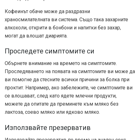
Кофеинът обаче може да раздразни
храносмилателната ви система. Също така захарните
алкохоли, открити в бонбони и напитки без захар,
могат да влошат диарията.
Проследете симптомите си
Обърнете внимание на времето на симптомите.
Проследяването на появата на симптомите ви може да
ви помогне да стесните всички причини за болка при
проктит. Например, ако забележите, че симптомите ви
се влошават, след като ядете млечни продукти,
можете да опитате да преминете към мляко без
лактоза, соево мляко или ядково мляко.
Използвайте презерватив
Използвайте презерватив по време на анален секс.