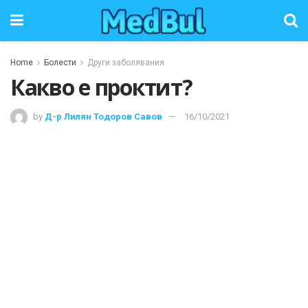
Home
Болести
Други заболявания
Какво е проктит?
by
Д-р Лилян Тодоров Савов
16/10/2021