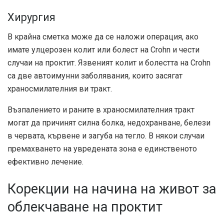
Хирургия
В крайна сметка може да се наложи операция, ако
имате улцерозен колит или болест на Crohn и чести
случаи на проктит. Язвеният колит и болестта на Crohn
са две автоимунни заболявания, които засягат
храносмилателния ви тракт.
Възпалението и раните в храносмилателния тракт
могат да причинят силна болка, недохранване, белези
в червата, кървене и загуба на тегло. В някои случаи
премахването на увредената зона е единственото
ефективно лечение.
Корекции на начина на живот за
облекчаване на проктит