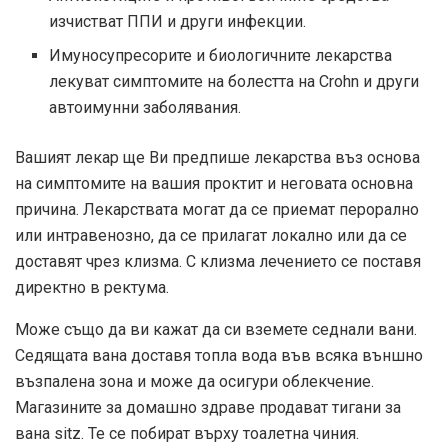
изчистват ППИ и други инфекции.
Имуносупресорите и биологичните лекарства
лекуват симптомите на болестта на Crohn и други
автоимунни заболявания.
Вашият лекар ще Ви предпише лекарства въз основа
на симптомите на вашия проктит и неговата основна
причина. Лекарствата могат да се приемат перорално
или интравенозно, да се прилагат локално или да се
доставят чрез клизма. С клизма лечението се поставя
директно в ректума.
Може също да ви кажат да си вземете седнали вани.
Седящата вана доставя топла вода във всяка външно
възпалена зона и може да осигури облекчение.
Магазините за домашно здраве продават тигани за
вана sitz. Те се побират върху тоалетна чиния.