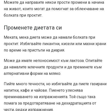
Можете да направите някои прости промени в начина
на живот, които могат да помогнат за облекчаване на
болката при проктит.
Променете диетата си
Меката, мека диета може да намали болката при
проктит. Избягвайте пикантни, кисели или мазни храни
по време на пристъпи на диария.
Може да имате непоносимост към лактоза. Опитайте
да намалите млечните продукти и да преминете към
алтернативни форми на мляко.
Пийте много течности, но избягвайте да пиете газирани
напитки, кафе и чайове. Пиенето улеснява
преминаването на изпражненията. Той също така
помага за предотвратяване на дехидратацията от
чести, редки изпражнения.