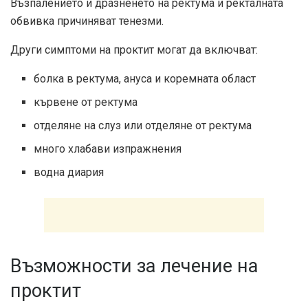
Възпалението и дразненето на ректума и ректалната
обвивка причиняват тенезми.
Други симптоми на проктит могат да включват:
болка в ректума, ануса и коремната област
кървене от ректума
отделяне на слуз или отделяне от ректума
много хлабави изпражнения
водна диария
Възможности за лечение на
проктит