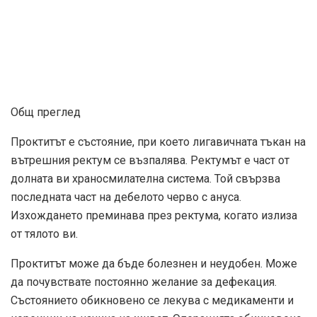
Общ преглед
Проктитът е състояние, при което лигавичната тъкан на
вътрешния ректум се възпалява. Ректумът е част от
долната ви храносмилателна система. Той свързва
последната част на дебелото черво с ануса.
Изхождането преминава през ректума, когато излиза
от тялото ви.
Проктитът може да бъде болезнен и неудобен. Може
да почувствате постоянно желание за дефекация.
Състоянието обикновено се лекува с медикаменти и