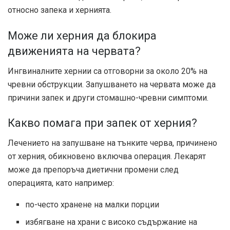
относно запека и хернията.
Може ли херния да блокира
движенията на червата?
Ингвиналните хернии са отговорни за около
20%
на
чревни обструкции. Запушването на червата може да
причини запек и други стомашно-чревни симптоми.
Какво помага при запек от херния?
Лечението на запушване на тънките черва, причинено
от херния, обикновено включва операция. Лекарят
може да препоръча диетични промени след
операцията, като например:
по-често хранене на малки порции
избягване на храни с високо съдържание на