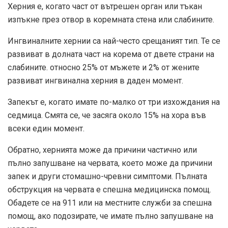
Херния е, когато част от вътрешен орган или тъкан
изпъкне през отвор в коремната стена или слабините.
Ингвиналните хернии са най-често срещаният тип. Те се
развиват в долната част на корема от двете страни на
слабините. относно
25%
от мъжете и 2% от жените
развиват ингвинална херния в даден момент.
Запекът е, когато имате
по-малко от три
изхождания на
седмица. Смята се, че засяга около
15%
на хора във
всеки един момент.
Обратно, хернията може да причини частично или
пълно запушване на червата, което може да причини
запек и други стомашно-чревни симптоми. Пълната
обструкция на червата е спешна медицинска помощ.
Обадете се на 911 или на местните служби за спешна
помощ, ако подозирате, че имате пълно запушване на