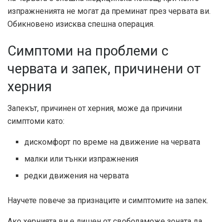
изпражненията не могат да преминат през червата ви.
Обикновено изисква спешна операция.
Симптоми на проблеми с
червата и запек, причинени от
херния
Запекът, причинен от херния, може да причини
симптоми като:
дискомфорт по време на движение на червата
малки или тънки изпражнения
редки движения на червата
Научете повече за признаците и симптомите на запек.
Ако хернията ви е
лишен от свобода
може зоната да