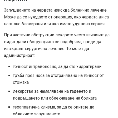
Запушването на червата изисква болнично лечение.
Може да се нуждаете от операция, ако червата ви са
напълно блокирани или ако имате удушена херния.
При частични обструкции лекарите често изчакват да
видят дали обструкцията се подобрява, преди да
извършат хирургично лечение. Те могат да
администрират:
течност интравенозно, за да сте хидратирани
тръба през носа за отстраняване на течност от
стомаха
лекарства за намаляване на гаденето и
повръщането или облекчаване на болката
терапевтична клизма, за да се опитате да
облекчите запушването