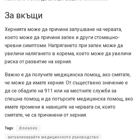
За вкъщи
Хернията може да причини запушване на червата,
което може да причини запек и други стомашно-
чревни симптоми. Напрягането при запек може да
увеличи налягането в корема, което може да увеличи
риска от развитие на херния.
Важно е да получите медицинска помощ, ако смятате,
че може да имате херния. От съществено значение е
да се обадите на 911 или на местните служби за
спешна помощ и да потърсите медицинска помощ, ако
имате промени в навиците на червата си, които
смятате, че са причинени от херния.
Tags:
diseases
актуализирайте медицинското ръководство