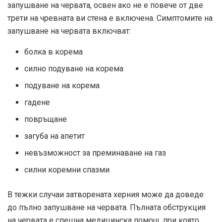
запушване на червата, освен ако не е повече от
две
трети
на чревната ви стена е включена. Симптомите на
запушване на червата включват:
болка в корема
силно подуване на корема
подуване на корема
гадене
повръщане
загуба на апетит
невъзможност за преминаване на газ
силни коремни спазми
В тежки случаи затворената херния може да доведе
до пълно запушване на червата. Пълната обструкция
на червата е спешна медицинска помощ, при която