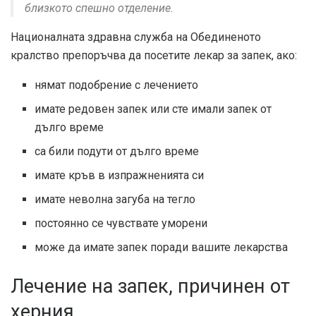
близкото спешно отделение.
Националната здравна служба на Обединеното
кралство препоръчва да посетите лекар за запек, ако:
нямат подобрение с лечението
имате редовен запек или сте имали запек от
дълго време
са били подути от дълго време
имате кръв в изпражненията си
имате неволна загуба на тегло
постоянно се чувствате уморени
може да имате запек поради вашите лекарства
Лечение на запек, причинен от
херния