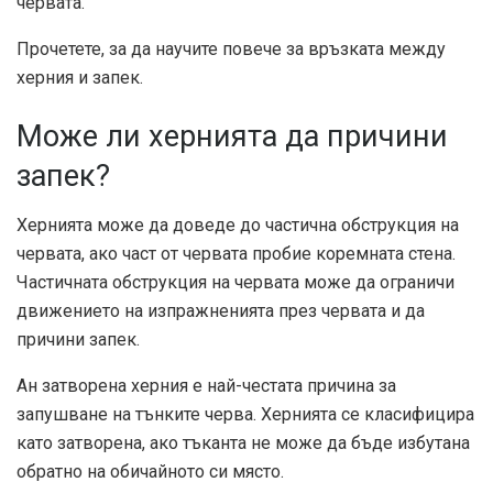
червата.
Прочетете, за да научите повече за връзката между
херния и запек.
Може ли хернията да причини
запек?
Хернията може да доведе до частична обструкция на
червата, ако част от червата пробие коремната стена.
Частичната обструкция на червата може да ограничи
движението на изпражненията през червата и да
причини запек.
Ан
затворена херния
е най-честата причина за
запушване на тънките черва. Хернията се класифицира
като затворена, ако тъканта не може да бъде избутана
обратно на обичайното си място.