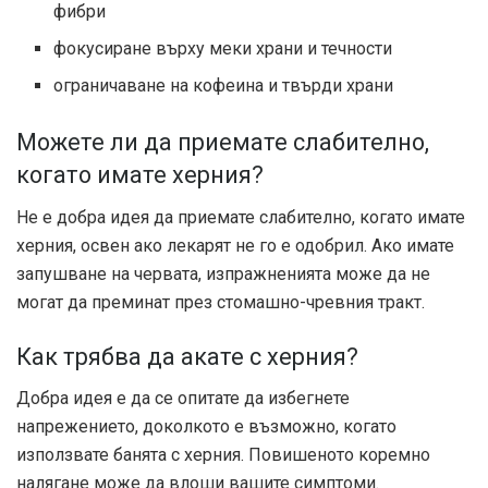
фибри
фокусиране върху меки храни и течности
ограничаване на кофеина и твърди храни
Можете ли да приемате слабително,
когато имате херния?
Не е добра идея да приемате слабително, когато имате
херния, освен ако лекарят не го е одобрил. Ако имате
запушване на червата, изпражненията може да не
могат да преминат през стомашно-чревния тракт.
Как трябва да акате с херния?
Добра идея е да се опитате да избегнете
напрежението, доколкото е възможно, когато
използвате банята с херния. Повишеното коремно
налягане може да влоши вашите симптоми.