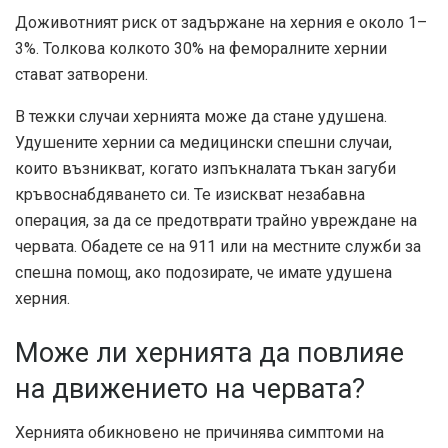
Доживотният риск от задържане на херния е около
1–
3%
. Толкова колкото
30%
на феморалните хернии
стават затворени.
В тежки случаи хернията може да стане удушена.
Удушените хернии са медицински спешни случаи,
които възникват, когато изпъкналата тъкан загуби
кръвоснабдяването си. Те изискват незабавна
операция, за да се предотврати трайно увреждане на
червата. Обадете се на 911 или на местните служби за
спешна помощ, ако подозирате, че имате удушена
херния.
Може ли хернията да повлияе
на движението на червата?
Хернията обикновено не причинява симптоми на