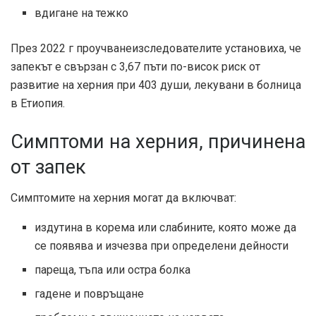
вдигане на тежко
През 2022 г
проучване
изследователите установиха, че
запекът е свързан с 3,67 пъти по-висок риск от
развитие на херния при 403 души, лекувани в болница
в Етиопия.
Симптоми на херния, причинена
от запек
Симптомите на херния могат да включват:
издутина в корема или слабините, която може да
се появява и изчезва при определени дейности
пареща, тъпа или остра болка
гадене и повръщане