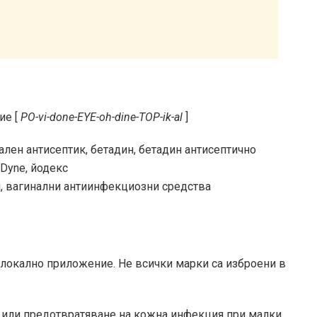
ие [
PO-vi-done-EYE-oh-dine-TOP-ik-al
]
лен антисептик, бетадин, бетадин антисептично
-Dyne, йодекс
и, вагинални антиинфекциозни средства
 локално приложение. Не всички марки са изброени в
е или предотвратяване на кожна инфекция при малки