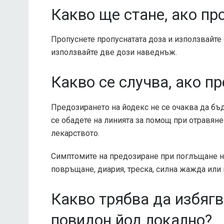
Какво ще стане, ако пр
Пропуснете пропуснатата доза и използвайте
използвайте две дози наведнъж.
Какво се случва, ако п
Предозирането на йодекс не се очаква да б
се обадете на линията за помощ при отравяне
лекарството.
Симптомите на предозиране при поглъщане на
повръщане, диария, треска, силна жажда или
Какво трябва да избяг
повидон йод локално?