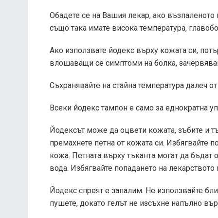
Обадете се на Вашия лекар, ако възпаленото 
също така имате висока температура, главобо
Ако използвате йодекс върху кожата си, пот
влошаващи се симптоми на болка, зачервяван
Съхранявайте на стайна температура далеч от 
Всеки йодекс тампон е само за еднократна уп
Йодексът може да оцвети кожата, зъбите и тъ
премахнете петна от кожата си. Избягвайте п
кожа. Петната върху тъканта могат да бъдат 
вода. Избягвайте попадането на лекарството 
Йодекс спреят е запалим. Не използвайте бли
пушете, докато гелът не изсъхне напълно вър