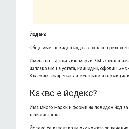
Йодекс
Общо име: повидон йод за локално приложен
Имена на търговските марки: 3M кожен и наза
изплакване на устата, клинидин, ефодин, GRX
Класове лекарства: антисептици и гермицид
Какво е йодекс?
Има много марки и форми на повидон йод за
тази листовка.
Йодекс се използва върху кожата за лечени