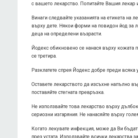
с вашето лекарство. Попитайте Вашия лекар и
Винаги следвайте указанията на етикета на л
върху дете. Някои форми на повидон йод за 
деца на определени възрасти.
Йодекс обикновено се нанася върху кожата п
се третира.
Разклатете спрея Йодекс добре преди всяка 
Оставете лекарството да изсъхне напълно въ
поставяйте стегната превръзка.
Не използвайте това лекарство върху дълбок
сериозни изгаряния. Не нанасяйте върху голе
Когато лекувате инфекция, може да Ви бъдат
през устата. Използвайте всички лекарства з