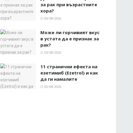
за рак при възрастните
хора?
04/08/2026
Може ли горчивият вкус
в устата да е признак за
рак?
03/08/2026
11 странични ефекта на
езетимиб (Ezetrol) и как
да ги намалите
02/08/2026