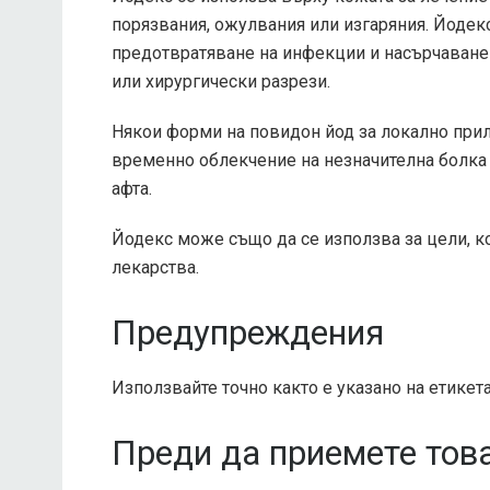
порязвания, ожулвания или изгаряния. Йодек
предотвратяване на инфекции и насърчаване 
или хирургически разрези.
Някои форми на повидон йод за локално прило
временно облекчение на незначителна болка и
афта.
Йодекс може също да се използва за цели, ко
лекарства.
Предупреждения
Използвайте точно както е указано на етикет
Преди да приемете тов