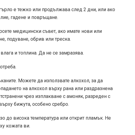
гърло е тежко или продължава след 2 дни, или ако
лие, гадене и повръщане.
ърсете медицински съвет, ако имате нови или
е, подуване, обрив или треска.
влага и топлина. Да не се замразява.
отреба.
каните. Можете да използвате алкохол, за да
опадането на алкохол върху рана или раздразнена
отстранени чрез изплакване с амоняк, разреден с
върху бижута, особено сребро.
зо до висока температура или открит пламък. Не
ху кожата ви.