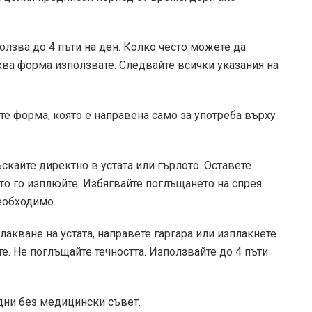
олзва до 4 пъти на ден. Колко често можете да
ква форма използвате. Следвайте всички указания на
ате форма, която е направена само за употреба върху
ъскайте директно в устата или гърлото. Оставете
ето го изплюйте. Избягвайте поглъщането на спрея.
еобходимо.
лакване на устата, направете гаргара или изплакнете
те. Не поглъщайте течността. Използвайте до 4 пъти
 дни без медицински съвет.