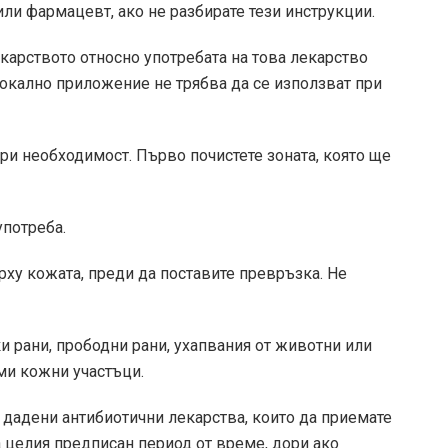
ли фармацевт, ако не разбирате тези инструкции.
екарството относно употребата на това лекарство
локално приложение не трябва да се използват при
ри необходимост. Първо почистете зоната, която ще
употреба.
рху кожата, преди да поставите превръзка. Не
и рани, прободни рани, ухапвания от животни или
ми кожни участъци.
 дадени антибиотични лекарства, които да приемате
а целия предписан период от време, дори ако