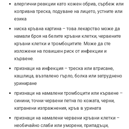
алергични реакции като кожен обрив, сърбеж или
копривна треска, подуване на лицето, устните или
езика
ниска кръвна картина – това лекарство може да
намали броя на белите кръвни клетки, червените
кръвни клетки и тромбоцитите. Може да сте
изложени на повишен риск от инфекции и
кървене.
признаци на инфекция – треска или втрисане,
кашлица, възпалено гърло, болка или затруднено
уриниране
признаци на намалени тромбоцити или кървене –
синини, точни червени петна по кожата, черни,
катранени изпражнения, кръв в урината
признаци на намалени червени кръвни клетки –
необичайно слаби или уморени, припадъци,