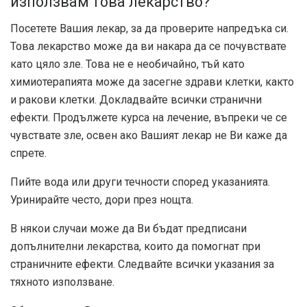
използвам това лекарство?
Посетете Вашия лекар, за да проверите напредъка си.
Това лекарство може да ви накара да се почувствате
като цяло зле. Това не е необичайно, тъй като
химиотерапията може да засегне здрави клетки, както
и ракови клетки. Докладвайте всички странични
ефекти. Продължете курса на лечение, въпреки че се
чувствате зле, освен ако Вашият лекар не Ви каже да
спрете.
Пийте вода или други течности според указанията.
Уринирайте често, дори през нощта.
В някои случаи може да Ви бъдат предписани
допълнителни лекарства, които да помогнат при
страничните ефекти. Следвайте всички указания за
тяхното използване.