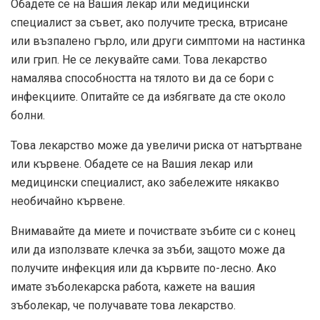
Обадете се на Вашия лекар или медицински
специалист за съвет, ако получите треска, втрисане
или възпалено гърло, или други симптоми на настинка
или грип. Не се лекувайте сами. Това лекарство
намалява способността на тялото ви да се бори с
инфекциите. Опитайте се да избягвате да сте около
болни.
Това лекарство може да увеличи риска от натъртване
или кървене. Обадете се на Вашия лекар или
медицински специалист, ако забележите някакво
необичайно кървене.
Внимавайте да миете и почиствате зъбите си с конец
или да използвате клечка за зъби, защото може да
получите инфекция или да кървите по-лесно. Ако
имате зъболекарска работа, кажете на вашия
зъболекар, че получавате това лекарство.