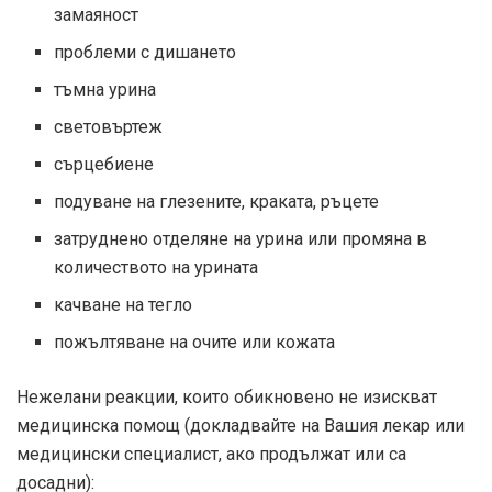
замаяност
проблеми с дишането
тъмна урина
световъртеж
сърцебиене
подуване на глезените, краката, ръцете
затруднено отделяне на урина или промяна в
количеството на урината
качване на тегло
пожълтяване на очите или кожата
Нежелани реакции, които обикновено не изискват
медицинска помощ (докладвайте на Вашия лекар или
медицински специалист, ако продължат или са
досадни):