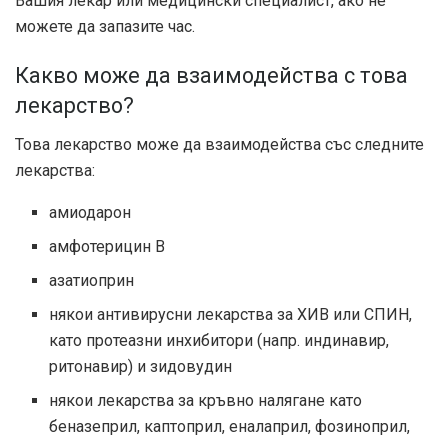
Вашия лекар или медицински специалист, ако не
можете да запазите час.
Какво може да взаимодейства с това
лекарство?
Това лекарство може да взаимодейства със следните
лекарства:
амиодарон
амфотерицин В
азатиоприн
някои антивирусни лекарства за ХИВ или СПИН,
като протеазни инхибитори (напр. индинавир,
ритонавир) и зидовудин
някои лекарства за кръвно налягане като
беназеприл, каптоприл, еналаприл, фозиноприл,