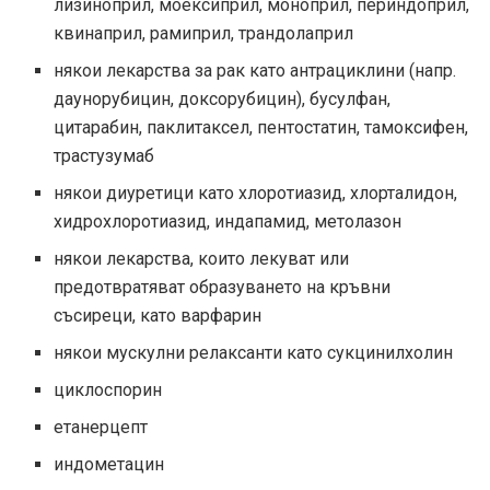
лизиноприл, моексиприл, моноприл, периндоприл,
квинаприл, рамиприл, трандолаприл
някои лекарства за рак като антрациклини (напр.
даунорубицин, доксорубицин), бусулфан,
цитарабин, паклитаксел, пентостатин, тамоксифен,
трастузумаб
някои диуретици като хлоротиазид, хлорталидон,
хидрохлоротиазид, индапамид, метолазон
някои лекарства, които лекуват или
предотвратяват образуването на кръвни
съсиреци, като варфарин
някои мускулни релаксанти като сукцинилхолин
циклоспорин
етанерцепт
индометацин