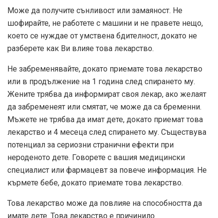
Може да получите сънливост или замаяност. Не
шофирайте, не работете с машини и не правете нещо,
което се нуждае от умствена бдителност, докато не
разберете как Ви влияе това лекарство.
Не забременявайте, докато приемате това лекарство
или в продължение на 1 година след спирането му.
Жените трябва да информират своя лекар, ако желаят
да забременеят или смятат, че може да са бременни.
Мъжете не трябва да имат дете, докато приемат това
лекарство и 4 месеца след спирането му. Съществува
потенциал за сериозни странични ефекти при
нероденото дете. Говорете с вашия медицински
специалист или фармацевт за повече информация. Не
кърмете бебе, докато приемате това лекарство.
Това лекарство може да повлияе на способността да
имате дете. Това лекарство е причинило