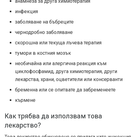
анамнеза за друга химиотерапия
инфекция
заболяване на бъбреците
чернодробно заболяване
скорошна или текуща лъчева терапия
тумори в костния мозък
необичайна или алергична реакция към
циклофосфамид, друга химиотерапия, други
лекарства, храни, оцветители или консерванти
бременна или се опитвате да забременеете
кърмене
Как трябва да използвам това
лекарство?
Това лекарство обикновено се прилага като инжекция