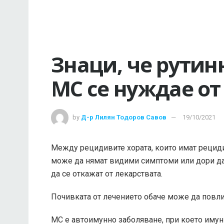
Знаци, че рутин
МС се нуждае от
by
Д-р Лилян Тодоров Савов
19/10/2021
Между рецидивите хората, които имат реци
може да нямат видими симптоми или дори да 
да се откажат от лекарствата.
Почивката от лечението обаче може да повли
МС е автоимунно заболяване, при което имун