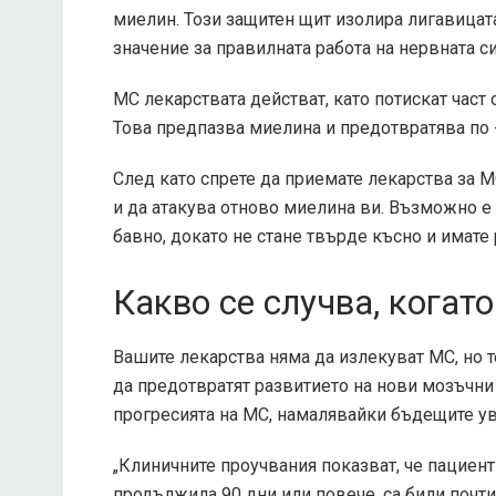
миелин. Този защитен щит изолира лигавицат
значение за правилната работа на нервната с
МС лекарствата действат, като потискат част 
Това предпазва миелина и предотвратява по
След като спрете да приемате лекарства за 
и да атакува отново миелина ви. Възможно е 
бавно, докато не стане твърде късно и имате
Какво се случва, когат
Вашите лекарства няма да излекуват МС, но те
да предотвратят развитието на нови мозъчни
прогресията на МС, намалявайки бъдещите у
„Клиничните проучвания показват, че пациенти
продължила 90 дни или повече, са били почти