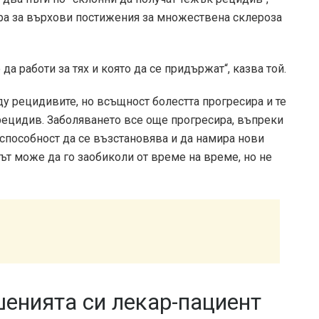
ъра за върхови постижения за множествена склероза
да работи за тях и която да се придържат“, казва той.
у рецидивите, но всъщност болестта прогресира и те
рецидив. Заболяването все още прогресира, въпреки
 способност да се възстановява и да намира нови
ът може да го заобиколи от време на време, но не
шенията си лекар-пациент