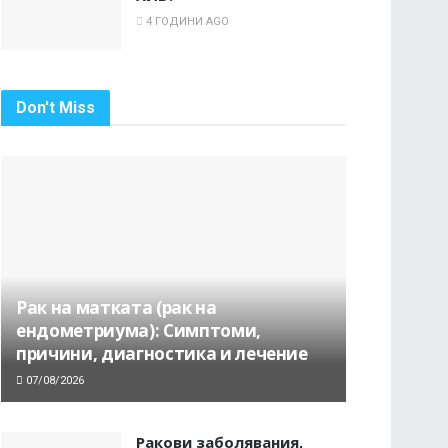
4 ГОДИНИ AGO
Don't Miss
Рак на матката (рак на
ендометриума): Симптоми,
причини, диагностика и лечение
07/08/2026
Ракови заболявания,