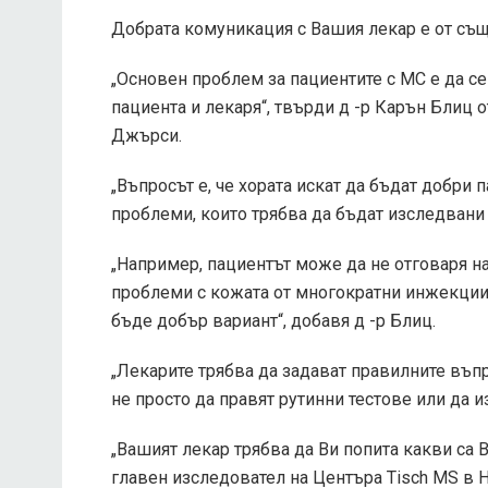
Добрата комуникация с Вашия лекар е от същ
„Основен проблем за пациентите с МС е да с
пациента и лекаря“, твърди д -р Карън Блиц
Джърси.
„Въпросът е, че хората искат да бъдат добри 
проблеми, които трябва да бъдат изследвани 
„Например, пациентът може да не отговаря н
проблеми с кожата от многократни инжекции
бъде добър вариант“, добавя д -р Блиц.
„Лекарите трябва да задават правилните въпр
не просто да правят рутинни тестове или да 
„Вашият лекар трябва да Ви попита какви са В
главен изследовател на Центъра Tisch MS в 