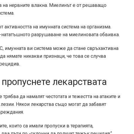
а на нервните влакна. Миелинът е от решаващо
истема.
от активността на имунната система на организма.
 -нататъшното разрушаване на миелиновата обвивка.
МС, имунната ви система може да стане свръхактивна
да нямате никакви признаци, че това се случва
 рецидив.
о пропуснете лекарствата
 трябва да намалят честотата и тежестта на атаките и
 лезии. Някои лекарства също могат да забавят
вреждания.
те, които са имали пропуски в терапията,
 два пъти по -склонни да получат тежък рецидив“,