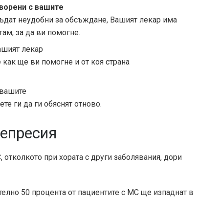
ворени с вашите
бъдат неудобни за обсъждане, Вашият лекар има
там, за да ви помогне.
ашият лекар
е как ще ви помогне и от коя страна
 вашите
те ги да ги обяснят отново.
депресия
, отколкото при хората с други заболявания, дори
ително 50 процента от пациентите с МС ще изпаднат в