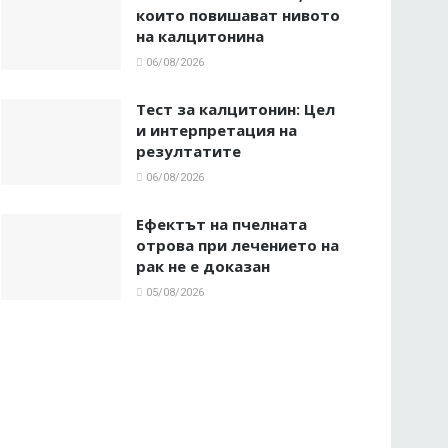
които повишават нивото
на калцитонина
06/08/2026
Тест за калцитонин: Цел
и интерпретация на
резултатите
06/08/2026
Ефектът на пчелната
отрова при лечението на
рак не е доказан
05/08/2026