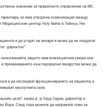
ествено значение за правилното управление на МС.
е гарантира, че има отворена комуникация между
 от Медицинския център Holy Name в Тийнък, Ню
пациенти и да угодят на лекаря и може да не повдигат
по -директно.“
а изискванията, защото има инжекционна умора или
 и преминаването към перорални лекарства може да
оси и да изследват функционирането на пациента, а
измерват мускулната сила.
ашите цели“, казва д -р Сауд Садик, директор и
Ню Йорк. След това можете да направите план за