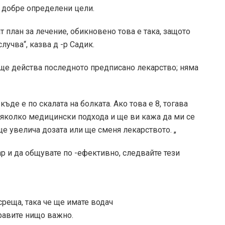
с добре определени цели.
т план за лечение, обикновено това е така, защото
лучва“, казва д -р Садик.
к ще действа последното предписано лекарство; няма
ъде е по скалата на болката. Ако това е 8, тогава
 няколко медицински подхода и ще ви кажа да ми се
ще увелича дозата или ще сменя лекарството. „
р и да общувате по -ефективно, следвайте тези
среща, така че ще имате водач
бравите нищо важно.