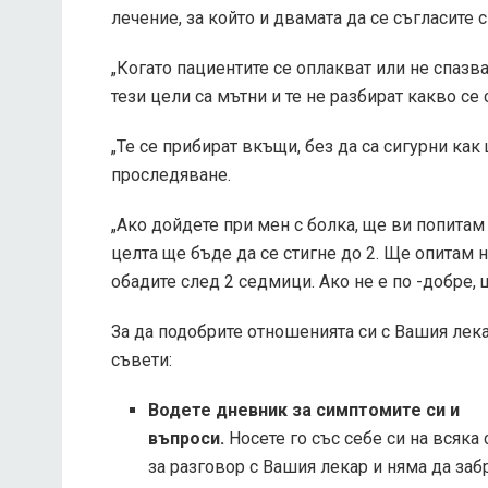
лечение, за който и двамата да се съгласите 
„Когато пациентите се оплакват или не спазва
тези цели са мътни и те не разбират какво се с
„Те се прибират вкъщи, без да са сигурни ка
проследяване.
„Ако дойдете при мен с болка, ще ви попитам к
целта ще бъде да се стигне до 2. Ще опитам
обадите след 2 седмици. Ако не е по -добре, 
За да подобрите отношенията си с Вашия лека
съвети:
Водете дневник за симптомите си и
въпроси.
Носете го със себе си на всяка 
за разговор с Вашия лекар и няма да за