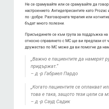
Не се срамувайте или се срамувайте да гово
настроението. Антидепресантите като Prozac 
по -добре. Разговорната терапия или когнити
бъдат много полезни.
Присъединете се към група за поддръжка на 
относно справянето с МС ще ви предпази от 
дружество по МС може да ви помогне да нам
„Важно е пациентите да намерят ру
придържат.“
– д -р Габриел Пардо
„Когато пациентите се оплакват ил
това е така, защото тези цели са м
– д -р Сауд Садик