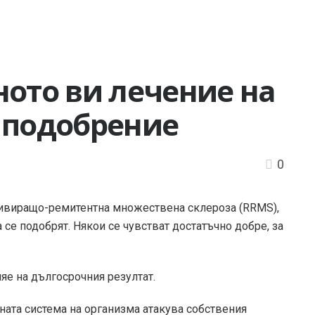
ното ви лечение на
 подобрение
0
дивиращо-ремитентна множествена склероза (RRMS),
се подобрят. Някои се чувстват достатъчно добре, за
яе на дългосрочния резултат.
ната система на организма атакува собствения