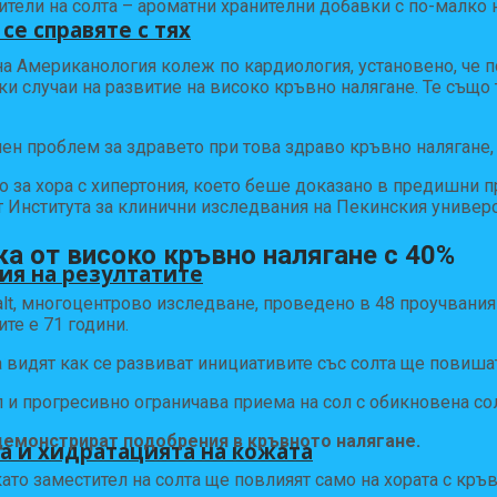
ители на солта – ароматни хранителни добавки с по-малко 
се справяте с тях
 на Американология колеж по кардиология, установено, че 
ски случаи на развитие на високо кръвно налягане. Те също
лен проблем за здравето при това здраво кръвно налягане,
мо за хора с хипертония, което беше доказано в предишни п
от Института за клинични изследвания на Пекинския универс
а от високо кръвно налягане с 40%
ия на резултатите
lt, многоцентрово изследване, проведено в 48 проучвания 
те е 71 години.
 видят как се развиват инициативите със солта ще повишат
 и прогресивно ограничава приема на сол с обикновена сол
 демонстрират подобрения в кръвното налягане.
а и хидратацията на кожата
като заместител на солта ще повлияят само на хората с кръ