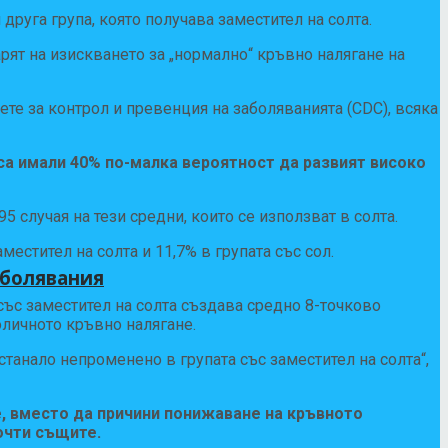
друга група, която получава заместител на солта.
рят на изискването за „нормално“ кръвно налягане на
те за контрол и превенция на заболяванията (CDC), всяка
 са имали 40% по-малка вероятност да развият високо
5 случая на тези средни, които се използват в солта.
естител на солта и 11,7% в групата със сол.
аболявания
със заместител на солта създава средно 8-точково
оличното кръвно налягане.
станало непроменено в групата със заместител на солта“,
, вместо да причини понижаване на кръвното
очти същите.