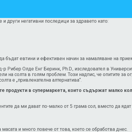
 и други негативни последици за здравето като:
 да бъдат евтини и ефективен начин за намаляване на прием
-р Рибер Олде Енг Беринк, Ph.D., изследовател в Универс
и на солта в голям проблем. Този надпис, че опитите за о
солта е „привлекателна алтернатива“.
ите продукти в супермаркета, които съдържат малко кол
нтите да ми дават по-малко от 5 грама сол, вместо да ядат 1
масата и много повече от това, което се обработва днес.