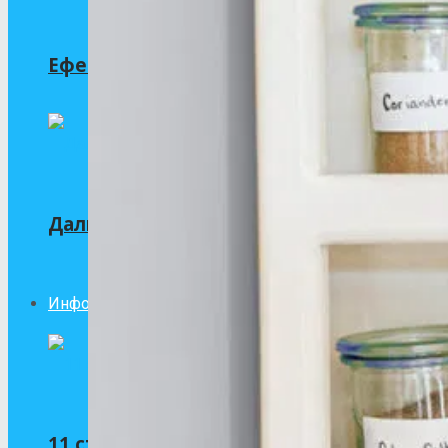
Ефектът на пчелната отрова при лечени
Дали анемията е признак за рак при въ
Информация за лекарства
11 странични ефекта на езетимиб (Ezetr