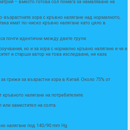
натрий – вместо готова сол помага за намаляване на
по-възрастните хора с кръвно налягане над нормалното,
 така имат по-ниско кръвно налягане като цяло в
 са почти идентични между двете групи.
роучвания, но и за хора с нормално кръвно налягане и че е
итет и старши автор на това изследване, ни каза.
за грижи за възрастни хора в Китай. Около 75% от
 кръвното налягане на потребителите.
 или заместител на солта.
вно налягане под 140/90 mm Hg.