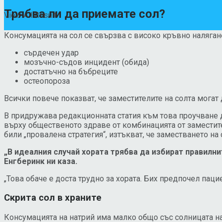
Трябва ли да приемате сол?
View All Result
Консумацията на сол се свързва с високо кръвно налягане
сърдечен удар
мозъчно-съдов инцидент (обида)
достатъчно на бъбреците
остеопороза
Всички повече показват, че заместителите на солта могат
В придружава редакционната статия към това проучване д
върху общественото здраве от комбинацията от заместител
били „провалена стратегия“, изтъкват, че заместването на 
„В идеалния случай хората трябва да избират правилн
Енгберинк ни каза.
„Това обаче е доста трудно за хората. Бих предпочел пацие
Скрита сол в храните
Консумацията на натрий има малко общо със солницата на 