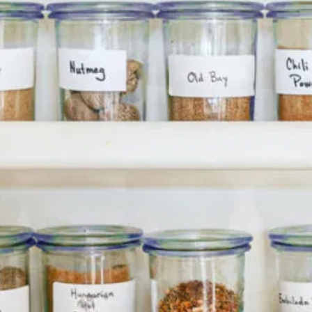
ето на рак не е доказан
зрастните хора?
ol) и как да ги намалите