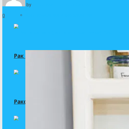
by
Д-р Лилян Тодоров Савов
15/02/2024
Храносмилателни заболявания
0
Рак на матката (рак на ендометриума):
Ракови заболявания, които повишават 