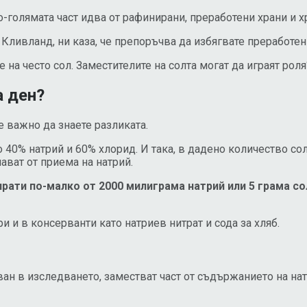
о-голямата част идва от рафинирани, преработени храни и х
Кливланд, ни каза, че препоръчва да избягвате преработени
а често сол. Заместителите на солта могат да играят роля“,
а ден?
е важно да знаете разликата.
о 40% натрий и 60% хлорид. И така, в дадено количество со
ават от приема на натрий.
ати по-малко от 2000 милиграма натрий или 5 грама сол
и и в консерванти като натриев нитрат и сода за хляб.
зван в изследването, заместват част от съдържанието на нат