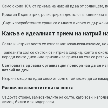
Само около 10% от приема на натрий идва от солницата, п
Кристин Къркпатрик, регистриран диетолог в клиниката в 
„Свръхпреработените храни са с много високо съдържание н
Какъв е идеалният прием на натрий н
Солта и натрият често се използват взаимозаменяемо, но 
Трапезната сол се състои от натриев хлорид, който е окол
поради които дневните призиви за прием на сол се различ
Световната здравна организация препоръчва да се изпр
натрий на ден.
Натрият също не идва само от солта, той може да се намер
Различни заместители на солта
От друга страна, заместителите на солта, като този, изпол
лимон, билки или водорасли.