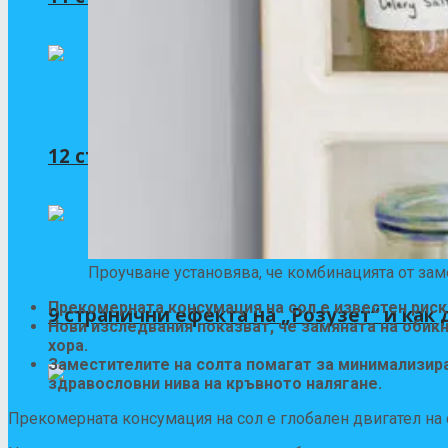
12 странични ефекта на периндоприл (Co
Проучване установява, че комбинацията от зам
Прекомерната консумация на сол е известен риск
9 странични ефекта на „Розузет“ и как д
Нови изследвания показват, че замяната на обик
хора.
Заместителите на солта помагат за минимализира
здравословни нива на кръвното налягане.
Прекомерната консумация на сол е глобален двигател на