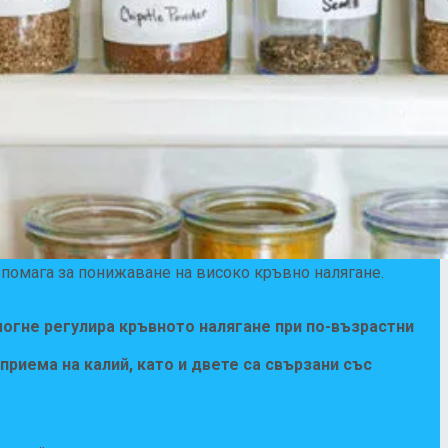
 помага за понижаване на високо кръвно налягане.
могне
регулира кръвното налягане при по-възрастни
риема на калий, като и двете са свързани със