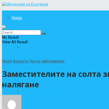
Home
Болести
No Result
View All Result
All
Home
Болести
Други заболявания
Други заболявания
Заместителите на солта з
Инфекциозни и паразитни болести
налягане
Кожни заболявания
Рак