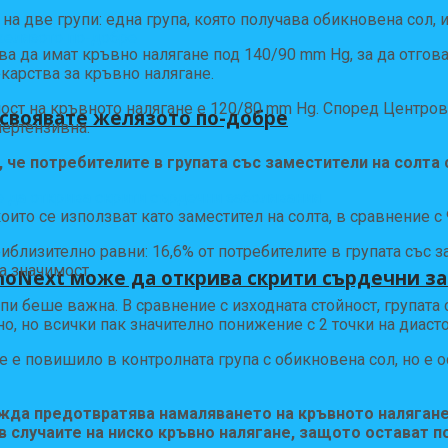
 две групи: една група, която получава обикновена сол, и 
а да имат кръвно налягане под 140/90 mm Hg, за да отгова
карства за кръвно налягане.
ост на кръвното налягане е 120/80 mm Hg. Според Центрове
усвоявате желязото по-добре
пертензивна.
, че потребителите в групата със заместители на солта
ито се използват като заместител на солта, в сравнение с 9
лизително равни: 16,6% от потребителите в групата със зам
а значимост.
hoNext може да открива скрити сърдечни з
и беше важна. В сравнение с изходната стойност, групата 
о, но всички пак значително понижение с 2 точки на диаст
е е повишило в контролната група с обикновена сол, но е о
ежда предотвратява намаляването на кръвното налягане
в случаите на ниско кръвно налягане, защото остават п