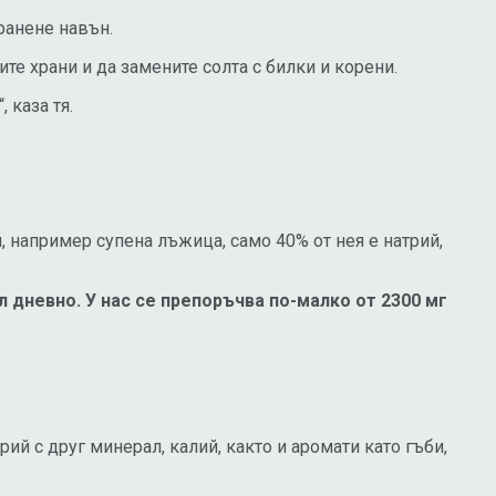
ранене навън.
те храни и да замените солта с билки и корени.
 каза тя.
л, например супена лъжица, само 40% от нея е натрий,
 дневно. У нас се препоръчва по-малко от 2300 мг
рий с друг минерал, калий, както и аромати като гъби,