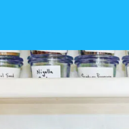
 Симптоми, причини, диагностика и лечение
нивото на калцитонина