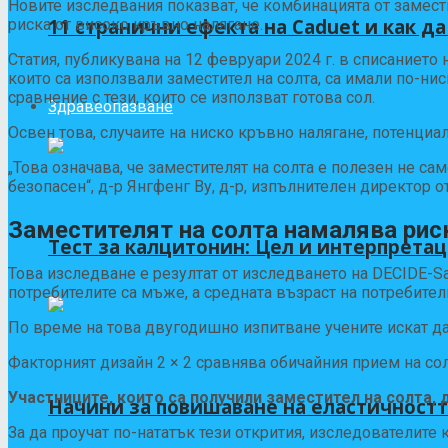
Новите изследвания показват, че комбинацията от замест
11 странични ефекта на Caduet и как да 
риска от високо кръвно налягане.
Статия, публикувана на 12 февруари 2024 г. в списанието
които са използвали заместител на солта, са имали по-ни
сравнение с тези, които се използват готова сол.
Здравеопазване
Освен това, случаите на ниско кръвно налягане, потенциа
„Това означава, че заместителят на солта е полезен не са
безопасен“, д-р Янгфенг Ву, д-р, изпълнителен директор 
Заместителят на солта намалява риск
Тест за калцитонин: Цел и интерпретац
Това изследване е резултат от изследването на DECIDE-Sa
потребителите са мъже, а средната възраст на потребители
По време на това двугодишно изпитване учените искат да
Факторният дизайн 2 × 2 сравнява обичайния прием на сол
Участниците, които са получили заместител на солта,
Начини за повишаване на еластичностт
За да проучат по-нататък тези открития, изследователите 