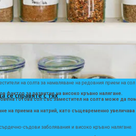
versyl) и как да ги намалите
естители на солта за намаляване на редовния прием на сол
ов фактор за развитие на високо кръвно налягане.
а се справяте с тях
новена готова сол със заместител на солта може да по
не на приема на натрий, като същевременно увеличава п
 сърдечно-съдови заболявания и високо кръвно налягане.