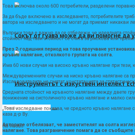
Това включва около 600 потребители, разделени поравно на
За да бъде включено в изследването, потребителите трябв
автора на изследването и не могат да приемат никакви ле
Въпреки това е важно да се отбележи, че идеалната стойн
Сокът от гуава може да ви помогне да 
стойност над тази стойност се счита за рискова или прехи
През 2-годишния период на това проучване установиха
кръвно налягане, отколкото групата на солта.
Има 60 нови случая на високо кръвно налягане при тези, ко
Междувременните случаи на ниско кръвно налягане са приб
Изследователите не смятат констатацията за статистическ
Инструментът с изкуствен интелект Ec
Средната стойност на кръвното налягане между двете груп
понижение на систоличното кръвно налягане и малко силн
„Това изследване показва, че средното кръвно налягане с
каза д-р Ву.
Авторите отбелязват, че заместителят на солта изгл
No Result
налягане. Това разграничение помага да се съобщите 